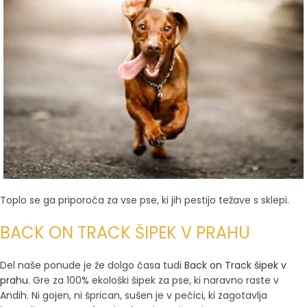
Toplo se ga priporoča za vse pse, ki jih pestijo težave s sklepi.
BACK ON TRACK ŠIPEK V PRAHU
Del naše ponude je že dolgo časa tudi
Back on Track šipek v
prahu
. Gre za 100% ekološki šipek za pse, ki naravno raste v
Andih. Ni gojen, ni šprican, sušen je v pečici, ki zagotavlja