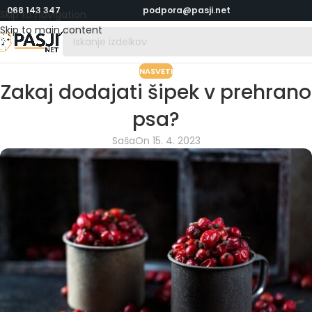
068 143 347
podpora@pasji.net
Skip to navigation
Skip to main content
NASVETI
Zakaj dodajati šipek v prehrano
psa?
Saša
On 15. 4. 2023