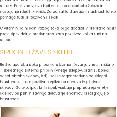
sistem. Pozitivno vpliva tudi na kri, na absorbcijo železa in
nastajanje rdečih krvničk. Zaradi rahlo diuretičnih lastnosti lahko
pomaga tudi pri težavah s sečili.
C vitamin pa ni edini razlog zakaj bi ga dodajali v prehrano naših
psov, šipek deluje protivnetno, zato pozitivno vpliva tudi na
sklepe.
ŠIPEK IN TEŽAVE S SKLEPI
Redna uporaba šipka pripomore k zmanjševanju vnetij mišično
– skeletnega sistema pri psih (vnetje sklepov, artritis , boleči
sklepi, obrabe sklepov, itd). Deluje regenerativno na sklepni
hrustanec, s tem pozitivno vpliva na obnovo in gibljivost
sklepov. Galaktolipidi, ki jih šipek vsebuje preprečujejo vnetje
sklepov pri psih in zavirajo delovanje encimov, ki razgrajujejo
hrustanec.