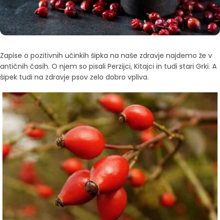
Zapise o pozitivnih učinkih šipka na naše zdravje najdemo že v
antičnih časih. O njem so pisali Perzijci, Kitajci in tudi stari Grki. A
šipek tudi na zdravje psov zelo dobro vpliva.