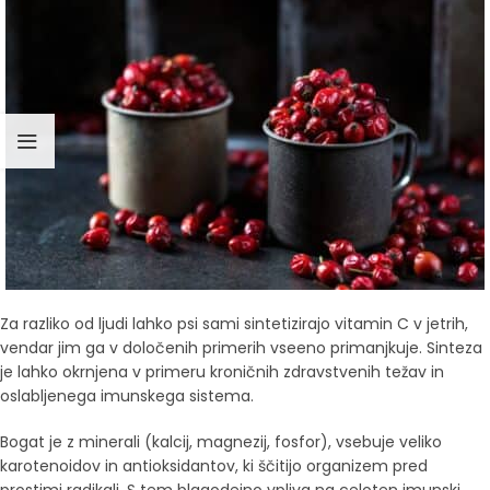
Za razliko od ljudi lahko psi sami sintetizirajo vitamin C v jetrih,
vendar jim ga v določenih primerih vseeno primanjkuje. Sinteza
je lahko okrnjena v primeru kroničnih zdravstvenih težav in
oslabljenega imunskega sistema.
Bogat je z minerali (kalcij, magnezij, fosfor), vsebuje veliko
karotenoidov in antioksidantov, ki ščitijo organizem pred
prostimi radikali. S tem blagodejno vpliva na celoten imunski