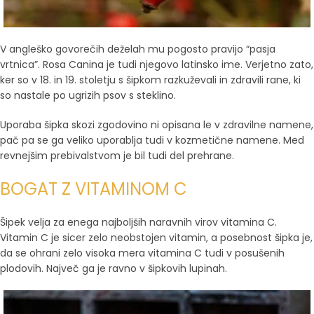
V angleško govorečih deželah mu pogosto pravijo “pasja
vrtnica”. Rosa Canina je tudi njegovo latinsko ime. Verjetno zato,
ker so v 18. in 19. stoletju s šipkom razkuževali in zdravili rane, ki
so nastale po ugrizih psov s steklino.
Uporaba šipka skozi zgodovino ni opisana le v zdravilne namene,
pač pa se ga veliko uporablja tudi v kozmetične namene. Med
revnejšim prebivalstvom je bil tudi del prehrane.
BOGAT Z VITAMINOM C
Šipek velja za enega najboljših naravnih virov vitamina C.
Vitamin C je sicer zelo neobstojen vitamin, a posebnost šipka je,
da se ohrani zelo visoka mera vitamina C tudi v posušenih
plodovih. Največ ga je ravno v šipkovih lupinah.