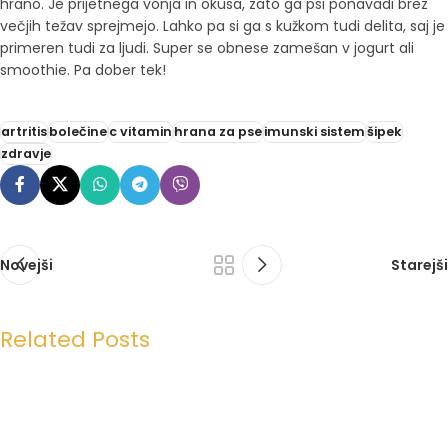
hrano. Je prijetnega vonja in okusa, zato ga psi ponavadi brez
večjih težav sprejmejo. Lahko pa si ga s kužkom tudi delita, saj je
primeren tudi za ljudi. Super se obnese zamešan v jogurt ali
smoothie. Pa dober tek!
artritis
bolečine
c vitamin
hrana za pse
imunski sistem
šipek
zdravje
Novejši
Starejši
Related Posts