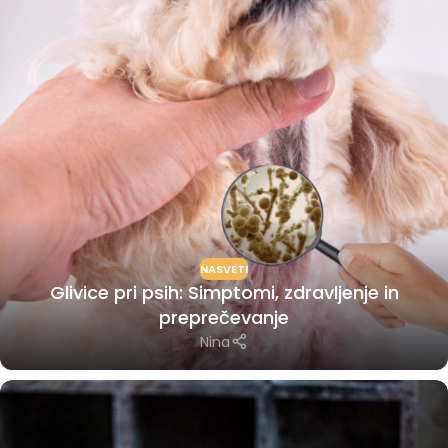
NASVETI
Glivice pri psih: Simptomi, zdravljenje in
preprečevanje
Nina