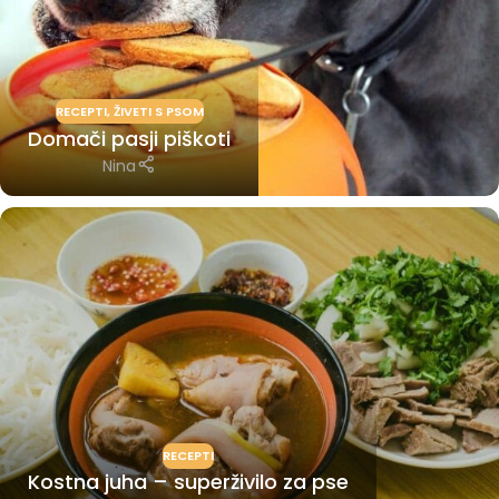
RECEPTI
,
ŽIVETI S PSOM
Domači pasji piškoti
Nina
RECEPTI
Kostna juha – superživilo za pse