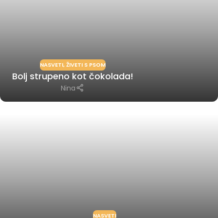
NASVETI
,
ŽIVETI S PSOM
Bolj strupeno kot čokolada!
Nina
NASVETI