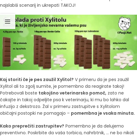
najslabši scenarij in ukrepati TAKOJ!
Kaj storiti če je pes zaužil Xylitol?
V primeru da je pes zaužil
Xylitol ali to zgolj sumite, je pomembno da reagirate takoj!
Potrebovali boste
takojšno veterinarsko pomoč,
zato ne
čakajte in takoj odpeljite psa k veterinarju, ki mu bo lahko dal
infuzijo z dekstrozo. Žal v primeru zastrupitve s Xylitolom
običajni postopki ne pomagajo –
pomembna je vsaka minuta.
Kako preprečiti zastrupitev?
Pomembno je da delujemo
preventivno. Poskrbite da vaša torbica, nahrbtnik, … ne bo nikoli