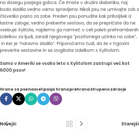
na dosegu pasjega gobca. Če imate v družini diabetika, naj
bodo sladila vedno varno spravljena. Nikoli psu ne umivajte zob s
človeško pasto za zobe. Preden psu ponudite kak priboljšek iz
lastne zaloge, vedno preberite sestavo, da se prepričate da ne
vsebuje Xylitola, najdemo ga namreč v celi paleti prehrambenih
izdelkov za ljudi, zaradi njegovega “pozitivnega učinka na zobe”,
in ker je “naravno sladilo”. Priporočamo tudi, da že v trgovini
preverite sestavine in se izogibate izdelkom s Xylitolom.
Samo v Ameriki se vsako leto s Xylitolom zastrupi več kot
6000 psov!
hrana za pse
nasvet
pasja hrana
prehrana
strupeno
zdravje
Novejši
Starejši