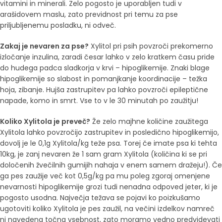
vitamini in minerali. Zelo pogosto je uporabljen tudi v
arašidovem maslu, zato previdnost pri temu za pse
priljubljenemu posladku, ni odveč.
Zakaj je nevaren za pse?
Xylitol pri psih povzroči prekomerno
izločanje inzulina, zaradi česar lahko v zelo kratkem času pride
do hudega padca sladkorja v krvi – hipoglikemije. Znaki blage
hipoglikemije so slabost in pomanjkanje koordinacije – težka
hoja, zibanje. Hujša zastrupitev pa lahko povzroči epileptične
napade, komo in smrt. Vse to v le 30 minutah po zaužitju!
Koliko Xylitola je preveč?
Že zelo majhne količine zaužitega
Xylitola lahko povzročijo zastrupitev in posledično hipoglikemijo,
dovolj je le 0,1g Xylitola/kg teže psa. Torej če imate psa ki tehta
10kg, je zanj nevaren že 1 sam gram Xylitola (količina ki se pri
določenih žvečilnih gumijih nahaja v enem samem dražeju!). Če
ga pes zaužije več kot 0,5g/kg pa mu poleg zgoraj omenjene
nevarnosti hipoglikemije grozi tudi nenadna odpoved jeter, ki je
pogosto usodna. Največja težava se pojavi ko poizkušamo
ugotoviti koliko Xylitola je pes zaužil, na večini izdelkov namreč
ni navedena točna vsebnost, zato moramo vedno predvidevati