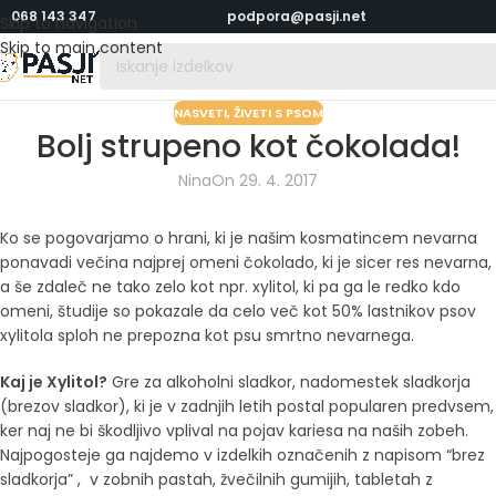
068 143 347
podpora@pasji.net
Skip to navigation
Skip to main content
NASVETI
,
ŽIVETI S PSOM
Bolj strupeno kot čokolada!
Nina
On 29. 4. 2017
Ko se pogovarjamo o hrani, ki je našim kosmatincem nevarna
ponavadi večina najprej omeni čokolado, ki je sicer res nevarna,
a še zdaleč ne tako zelo kot npr. xylitol, ki pa ga le redko kdo
omeni, študije so pokazale da celo več kot 50% lastnikov psov
xylitola sploh ne prepozna kot psu smrtno nevarnega.
Kaj je Xylitol?
Gre za alkoholni sladkor, nadomestek sladkorja
(brezov sladkor), ki je v zadnjih letih postal popularen predvsem,
ker naj ne bi škodljivo vplival na pojav kariesa na naših zobeh.
Najpogosteje ga najdemo v izdelkih označenih z napisom “brez
sladkorja” , v zobnih pastah, žvečilnih gumijih, tabletah z