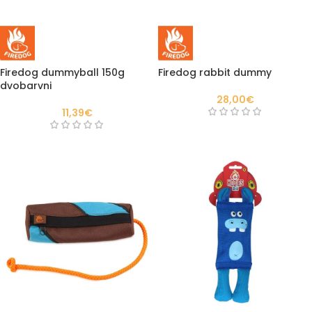
Firedog dummyball 150g
Firedog rabbit dummy
dvobarvni
28,00
€
11,39
€