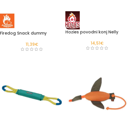
Hozies povodni konj Nelly
Firedog Snack dummy
14,51
€
11,39
€