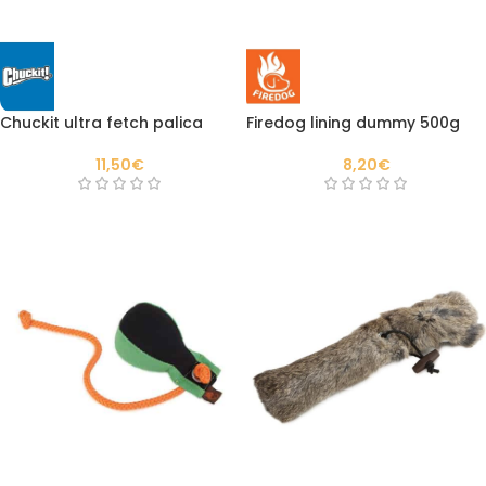
Firedog lining dummy 500g
Chuckit ultra fetch palica
8,20
€
11,50
€