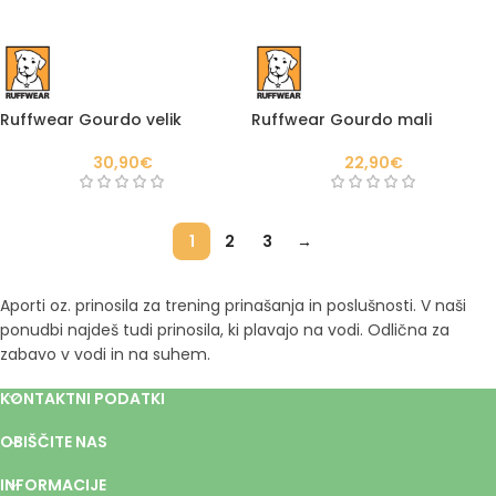
Ruffwear Gourdo velik
Ruffwear Gourdo mali
30,90
€
22,90
€
1
2
3
→
Aporti oz. prinosila za trening prinašanja in poslušnosti. V naši
ponudbi najdeš tudi prinosila, ki plavajo na vodi. Odlična za
zabavo v vodi in na suhem.
KONTAKTNI PODATKI
OBIŠČITE NAS
INFORMACIJE