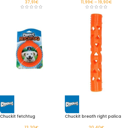
11,99
€
–
19,90
€
37,91
€
Chuckit fetchtug
Chuckit breath right palica
13,20
€
20,40
€