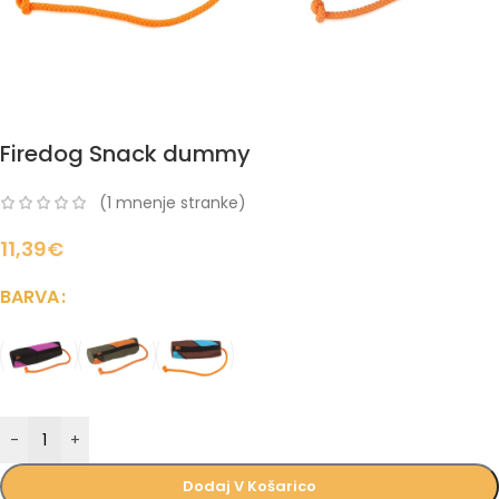
Firedog Snack dummy
(
1
mnenje stranke)
11,39
€
BARVA
-
+
Dodaj V Košarico