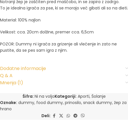
Notranji žep je zaščiten pred maščobo, in se zapira z zadrgo.
To je idealna igrača za pse, ki se morajo več gibati ali so na dieti.
Material: 100% najlon
Velikost: cca. 20cm dolžine, premer cca. 6,5cm
POZOR: Dummy ni igrača za grizenje ali vlečenje in zato ne
pustite, da se pes sam igra z njim.
Dodatne informacije
Q & A
Mnenja (1)
Šifra:
Ni na voljo
Kategoriji:
Aporti
,
Šolanje
Oznake:
dummy
,
food dummy
,
prinosilo
,
snack dummy
,
žep za
hrano
Deli: