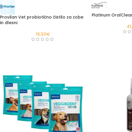
Platinum OralClea
Provilan Vet probiotično čistilo za zobe
in dlesni
41
19,50
€