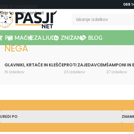
068 1
Skip to navigation
Skip to main content
PSI
MAČKE
ZA LJUDI
ZNIŽANO
BLOG
NEGA
GLAVNIKI, KRTAČE IN KLEŠČE
PROTI ZAJEDAVCEM
ŠAMPONI IN 
15 Izdelkov
23 Izdelkov
27 Izdelkov
UREDI PO
ZNAM