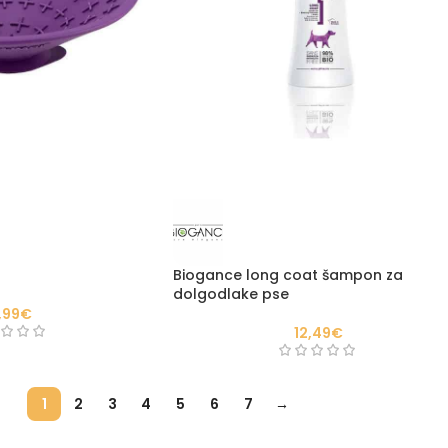
Biogance long coat šampon za
dolgodlake pse
,99
€
12,49
€
1
2
3
4
5
6
7
→