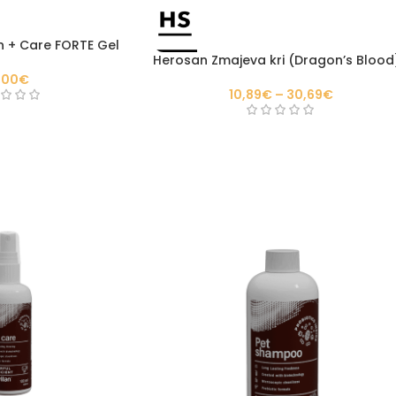
n + Care FORTE Gel
Herosan Zmajeva kri (Dragon’s Blood
,00
€
10,89
€
–
30,69
€