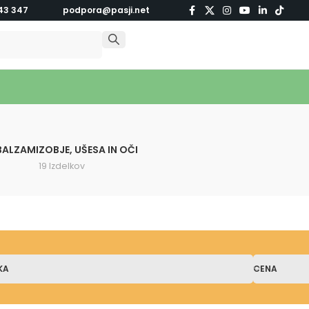
43 347
podpora@pasji.net
BALZAMI
ZOBJE, UŠESA IN OČI
19 Izdelkov
KA
CENA