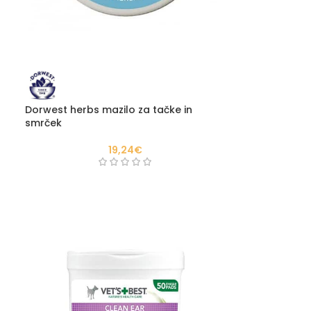
Dorwest herbs mazilo za tačke in
smrček
19,24
€