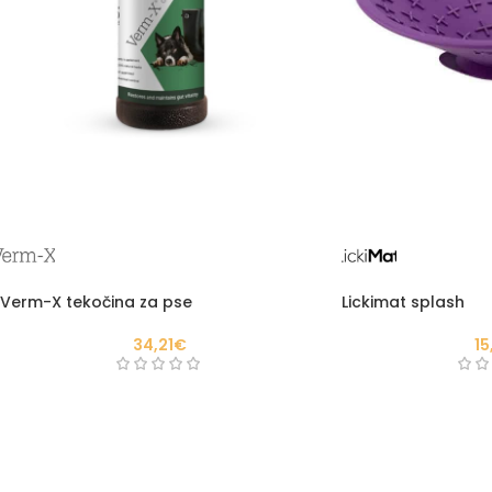
Verm-X tekočina za pse
Lickimat splash
34,21
€
15