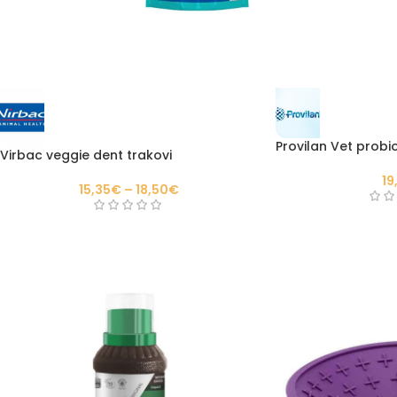
Provilan Vet probio
Virbac veggie dent trakovi
19
15,35
€
–
18,50
€