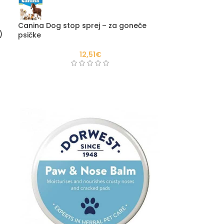
Canina Dog stop sprej – za goneče
)
psičke
12,51
€