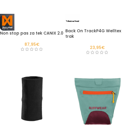
Back On TrackP4G Welltex
Non stop pas za tek CANIX 2.0
trak
87,95
€
23,95
€