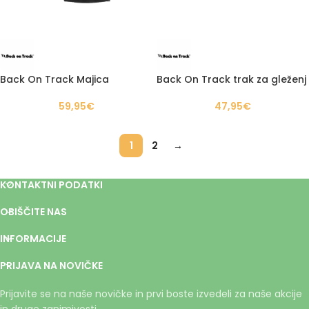
Back On Track Majica
Back On Track trak za gleženj
59,95
€
47,95
€
1
2
→
KONTAKTNI PODATKI
OBIŠČITE NAS
INFORMACIJE
PRIJAVA NA NOVIČKE
Prijavite se na naše novičke in prvi boste izvedeli za naše akcije
in druge zanimivosti.