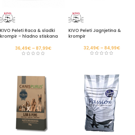
KIVO Peleti Raca & sladki
KIVO Peleti Jagnjetina &
krompir – hladno stiskana
krompir
hrana za pse
32,49
€
–
84,99
€
36,49
€
–
87,99
€