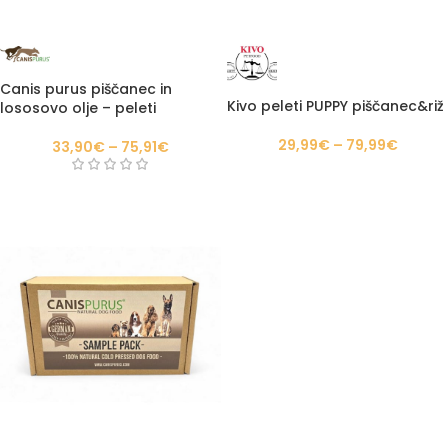
Canis purus piščanec in
Kivo peleti PUPPY piščanec&riž
lososovo olje – peleti
29,99
€
–
79,99
€
33,90
€
–
75,91
€