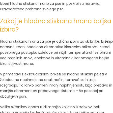
Izberi hladno stiskano hrano za pse in poskrbi za naravno,
uravnoteženo prehrano svojega psa.
Zakaj je hladno stiskana hrana boljša
izbira?
Hladno stiskana hrana za pse je odlična izbira za skrbnike, ki želijo
naravno, manj obdelano alternativo klasičnim briketom. Zaradi
posebnega postopka izdelave pri nižjih temperaturah se ohrani
več hranilnih snovi, encimov in vitaminov, kar omogoča boljšo
izkoristljivost hrane.
V primerjavi z ekstrudiranimi briketi se hladno stiskani peleti v
želodcu ne napihnejo na enak način, temveč se hitreje
razgradijo. To lahko pomeni manj napihnjenosti, lažjo prebavo in
manjšo obremenitev prebavnega sistema – še posebej pri
občutljivih psih.
Veliko skrbnikov opaža tudi manjšo količino iztrebkov, bolj
stabilno energijo ter lepšo, sijočo dlako. Zaradi višje hranilne