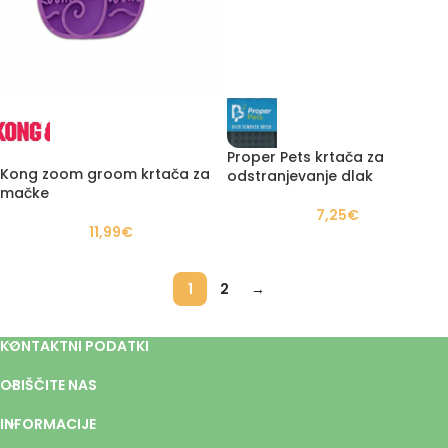
Proper Pets krtača za
Kong zoom groom krtača za
odstranjevanje dlak
mačke
7,25
€
11,99
€
1
2
→
KONTAKTNI PODATKI
OBIŠČITE NAS
INFORMACIJE