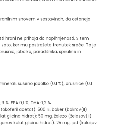
hranilnim snovem v sestavinah, da ostanejo
sti hrani ne prihaja do napihnjenosti. S tem
zato, ker mu postrežete trenutek sreče. To je
snic, jabolka, paradižnika, spiruline in
minerali, sušeno jabolko (0,1 %), brusnice (0,1
9 %, EPA 0,1 %, DHA 0,2 %.
-tokoferil acetat): 500 IE, baker (bakrov(II)
at glicina hidrat): 50 mg, železo (železov(II)
ov kelat glicina hidrat): 25 mg, jod (kalcijev