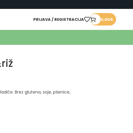
PRIJAVA / REGISTRACIJA
0,00
€
riž
adiče. Brez glutena, soje, pšenice,