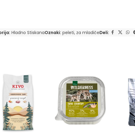
rija:
Hladno Stiskana
Oznaki:
peleti
,
za mladiče
Deli: