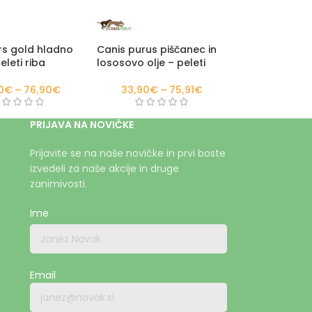
rs gold hladno
Canis purus piščanec in
eleti riba
lososovo olje – peleti
0
€
–
76,90
€
33,90
€
–
75,91
€
PRIJAVA NA NOVIČKE
Prijavite se na naše novičke in prvi boste
izvedeli za naše akcije in druge
zanimivosti.
Ime
Email