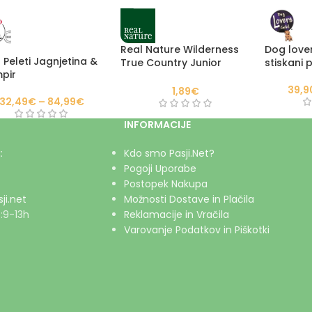
Real Nature Wilderness
Dog love
 Peleti Jagnjetina &
True Country Junior
stiskani p
pir
piščanec in losos
39,9
1,89
€
32,49
€
–
84,99
€
INFORMACIJE
:
Kdo smo Pasji.Net?
Pogoji Uporabe
Postopek Nakupa
ji.net
Možnosti Dostave in Plačila
:9-13h
Reklamacije in Vračila
Varovanje Podatkov in Piškotki