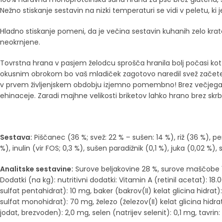
Nežno stiskanje sestavin na nizki temperaturi se vidi v peletu, ki 
Hladno stiskanje pomeni, da je večina sestavin kuhanih zelo kr
neokrnjene.
Tovrstna hrana v pasjem želodcu sprošča hranila bolj počasi kot e
okusnim obrokom bo vaš mladiček zagotovo naredil svež začetek. 
v prvem življenjskem obdobju izjemno pomembno! Brez večjega trud
ehinaceje. Zaradi majhne velikosti briketov lahko hrano brez sk
Sestava:
Piščanec (36 %; svež: 22 % – sušen: 14 %), riž (36 %), pe
%), inulin (vir FOS; 0,3 %), sušen paradižnik (0,1 %), juka (0,02 %), 
Analitske sestavine:
Surove beljakovine 28 %, surove maščobe 15 %,
Dodatki (na kg): nutritivni dodatki: Vitamin A (retinil acetat): 18.0
sulfat pentahidrat): 10 mg, baker (bakrov(II) kelat glicina hidrat)
sulfat monohidrat): 70 mg, železo (železov(II) kelat glicina hi
jodat, brezvoden): 2,0 mg, selen (natrijev selenit): 0,1 mg, tavri