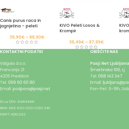
Canis purus raca in
KIVO Peleti Losos &
KIVO
jagnjetina – peleti
Krompir
krom
39,90
€
–
88,90
€
36,49
€
–
87,99
€
KONTAKTNI PODATKI
OBIŠČITE NAS
Valgaia d.o.o.
Pasji.Net Ljubljana
Francarija 21
Šmartinska 106, Lj
4205 Preddvor
Tel:
068 143 347
Tel:
069 60 60 80
Email:
ljubljana@pas
Email:
podpora@pasji.net
Pon-Pet: 9-19h, Sob
ID za DDV: SI44144415
IBAN: SI56 6100 0001 0250 240
SWIFT: HDELSI22