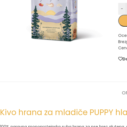
-
Oce
Brez
Cena
Do
OP
Kivo hrana za mladiče PUPPY hla
100% naravna monoproteinska suha hrana za pse brez glutena, soje,