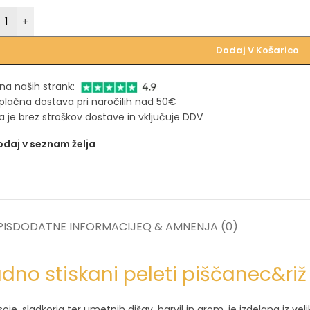
+
Dodaj V Košarico
na naših strank:
plačna dostava pri naročilih nad 50€
 je brez stroškov dostave in vključuje DDV
daj v seznam želja
IS
DODATNE INFORMACIJE
Q & A
MNENJA (0)
dno stiskani peleti piščanec&riž
 sladkorja ter umetnih dišav, barvil in arom, je izdelana iz veli