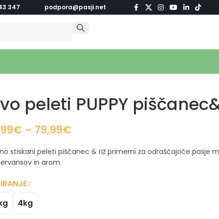
43 347
podpora@pasji.net
ž
ivo peleti PUPPY piščanec&
,99
€
–
79,99
€
no stiskani peleti piščanec & riž primerni za odraščajoče pasje ml
ervansov in arom.
IRANJE
kg
4kg