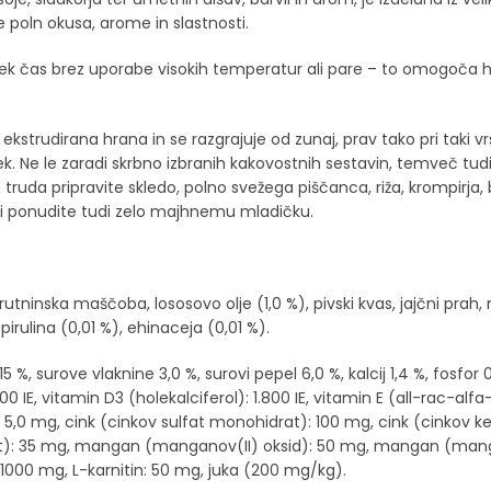
je poln okusa, arome in slastnosti.
atek čas brez uporabe visokih temperatur ali pare – to omogoča 
kstrudirana hrana in se razgrajuje od zunaj, prav tako pri taki vr
Ne le zaradi skrbno izbranih kakovostnih sestavin, temveč tudi 
a pripravite skledo, polno svežega piščanca, riža, krompirja, bru
rbi ponudite tudi zelo majhnemu mladičku.
rutninska maščoba, lososovo olje (1,0 %), pivski kvas, jajčni prah, 
spirulina (0,01 %), ehinaceja (0,01 %).
 surove vlaknine 3,0 %, surovi pepel 6,0 %, kalcij 1,4 %, fosfor 0,
00 IE, vitamin D3 (holekalciferol): 1.800 IE, vitamin E (all-rac-alfa
: 5,0 mg, cink (cinkov sulfat monohidrat): 100 mg, cink (cinkov kel
drat): 35 mg, mangan (manganov(II) oksid): 50 mg, mangan (mangan
n: 1000 mg, L-karnitin: 50 mg, juka (200 mg/kg).