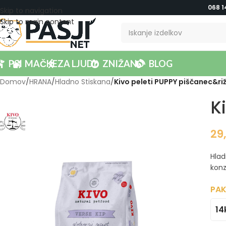
068 1
Skip to navigation
Skip to main content
PSI
MAČKE
ZA LJUDI
ZNIŽANO
BLOG
Domov
/
HRANA
/
Hladno Stiskana
/
Kivo peleti PUPPY piščanec&ri
K
29
Hlad
konz
PAK
14