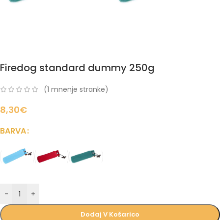
Firedog standard dummy 250g
(
1
mnenje stranke)
8,30
€
BARVA
-
+
Dodaj V Košarico