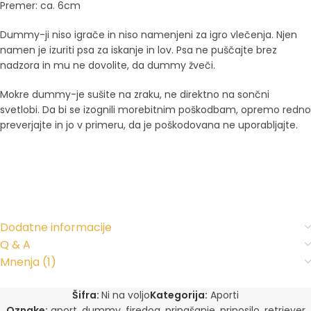
Premer: ca.
6
cm
Dummy-ji niso igrače in niso namenjeni za igro vlečenja. Njen
namen je izuriti psa za iskanje in lov. Psa ne puščajte brez
nadzora in mu ne dovolite, da dummy žveči.
Mokre dummy-je sušite na zraku, ne direktno na sončni
svetlobi. Da bi se izognili morebitnim poškodbam, opremo redno
preverjajte in jo v primeru, da je poškodovana ne uporabljajte.
Dodatne informacije
Q & A
Mnenja (1)
Šifra:
Ni na voljo
Kategorija:
Aporti
Oznake:
aport
,
dummy
,
firedog
,
prinašanje
,
prinosilo
,
retriever