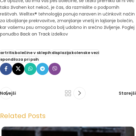
Če opazite, da ima vaš pes bolečine, se težko premika ali ni več
tako živahen kot nekoč, je čas, da razmislite o podpornih
rešitvah. Welltex® tehnologija ponuja naraven in učinkovit način
za izboljšanje prekrvavitve, zmanjšanje vnetij in lajšanje bolečin,
kar vašemu psu omogoča bolj udobno in srečno življenje. Poglej
ponudbo
Back on Track
izdelkov
artritis
bolečine v sklepih
displazija
kolenske vezi
spondiloza pri psih
Novejši
Starejši
Related Posts