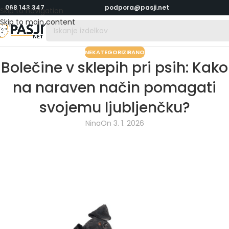
068 143 347
podpora@pasji.net
Skip to navigation
Skip to main content
NEKATEGORIZIRANO
Bolečine v sklepih pri psih: Kako
na naraven način pomagati
svojemu ljubljenčku?
Nina
On 3. 1. 2026