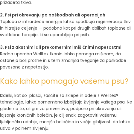
prizadeta tkiva.
2. Psi pri okrevanju po poškodbah ali operacijah
Toploba iz infrardeče energije lahko spodbuja regeneracijo tkiv
in hitrejše celjenje — podobno kot pri drugih oblikah toplotne ali
svetlobne terapije, ki se uporabljajo pri psih.
3. Psi z akutnimi ali prekomernimi mišičnimi napetostmi
Redna uporaba Welltex tkanin lahko pomaga mišicam, da
ostanejo bolj prožne in s tem zmanjša tveganje za poškodbe
povezane z napetostjo.
Kako lahko pomagajo vašemu psu?
Izdelki, kot so plašči, zaščite za sklepe in odeje z Welltex®
tehnologijo, lahko pomembno izboljšajo življenje vašega psa. Ne
glede na to, ali gre za preventivo, podporo pri okrevanju ali
lajšanje kroničnih bolečin, je cilj enak: zagotoviti vašemu
ljubljenčku udobje, manjšo bolečino in večjo gibljivost, da lahko
uživa v polnem življenju.