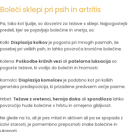
Boleči sklepi pri psih in artritis
Psi, tako kot ljudje, so dovzetni za težave s sklepi. Najpogostejši
predeli, kjer se pojavljajo bolečine in vnetja, so:
Kolki:
Displazija kolkov
je pogosta pri mnogih pasmah, še
posebej pri velikih psih, in lahko povzroča kronične bolečine.
Kolena:
Poškodbe križnih vezi
ali
patelarna luksacija
so
pogoste težave, ki vodijo do bolečin in hromosti.
Komolci:
Displazija komolcev
je podobno kot pri kolkih
genetska predispozicija, ki prizadene predvsem večje pasme.
Hrbet:
Težave z vretenci, hernija diska
ali
spondiloza
lahko
povzročijo hude bolečine v hrbtu in omejeno gibljivost.
Ne glede na to, ali je pes mlad in aktiven ali pa se spopada z
izzivi starosti, je pomembno prepoznati znake bolečine in
ukrepati.