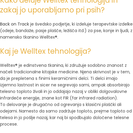
Kako deluje Welltex tehnologija in
zakaj jo uporabljamo pri psih?
Back on Track
je švedsko podjetje, ki izdeluje terapevtske izdelke
(odeje, bandaže, pasje plašče, ležišča itd.) za pse, konje in ljudi, z
namensko tkanino Welltex®.
Kaj je Welltex tehnologija?
Welltex® je edinstvena tkanina, ki združuje sodobno znanost z
načeli tradicionalne kitajske medicine. Njena skrivnost je v tem,
da je prepletena s finimi keramičnimi delci. Ti delci imajo
izjemno lastnost in sicer ne segrevajo sami, ampak absorbirajo
telesno toploto živali in jo oddajajo nazaj v obliki dolgovalovne
infrardeče energije, znane kot FIR (far infrared radiation).
To delovanje je drugačno od ogrevanja s klasični plaščki ali
odejami. Namesto da samo zadržuje toploto, prejme toploto od
telesa in jo pošlje nazaj, kar naj bi spodbujalo določene telesne
procese.