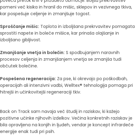
poveča pretok krvi v prizadeto območje. Boljša prekrvavitev
pomeni več kisika in hranil do mišic, sklepov in vezivnega tkiva,
kar pospešuje celjenje in zmanjšuje togost.
Sproščanje mišic:
Toplota in izboljšana prekrvavitev pomagata
sprostiti napete in boleče mišice, kar prinaša olajšanje in
izboljšano gibljivost.
Zmanjšanje vnetja in bolečin:
S spodbujanjem naravnih
procesov celjenja in zmanjšanjem vnetja se zmanjša tudi
občutek bolečine.
Pospešena regeneracija:
Za pse, ki okrevajo po poškodbah,
operacijah ali intenzivni vadbi, Welltex® tehnologija pomaga pri
hitrejši in učinkovitejši regeneraciji tkiv.
Back on Track sam navaja več študij in raziskav, ki kažejo
pozitivne učinke njihovih izdelkov. Večina konkretnih raziskav je
bila opravljena na konjih in ljudeh, vendar je koncept infrardeče
energije enak tudi pri psih.