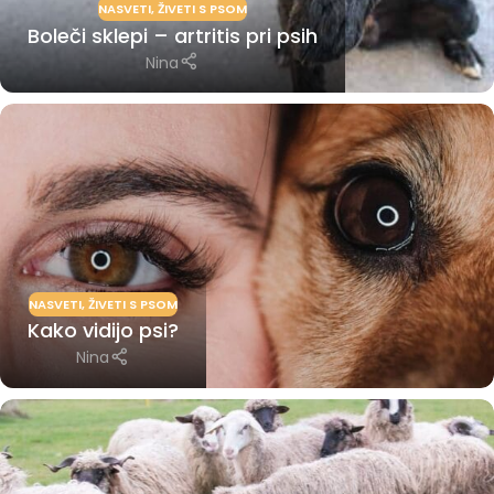
NASVETI
,
ŽIVETI S PSOM
Boleči sklepi – artritis pri psih
Nina
NASVETI
,
ŽIVETI S PSOM
Kako vidijo psi?
Nina