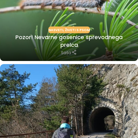
NASVETI
,
ŽIVETI S PSOM
Pozor! Nevarne gosenice sprevodnega
prelca
Saša