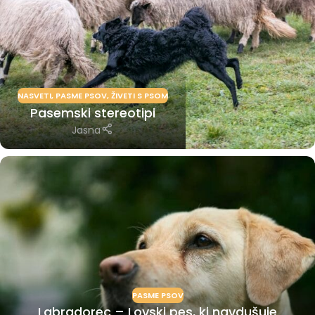
NASVETI
,
PASME PSOV
,
ŽIVETI S PSOM
Pasemski stereotipi
Jasna
PASME PSOV
Labradorec – Lovski pes, ki navdušuje