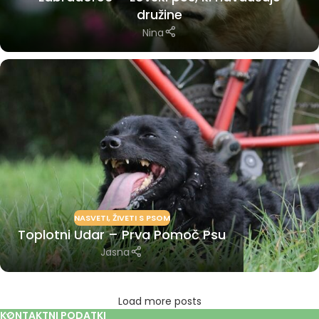
družine
Nina
NASVETI
,
ŽIVETI S PSOM
Toplotni Udar – Prva Pomoč Psu
Jasna
Load more posts
KONTAKTNI PODATKI