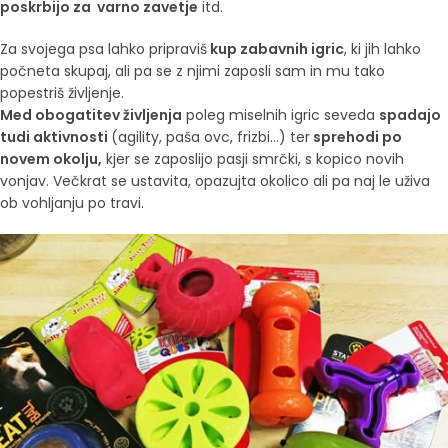
poskrbijo za varno zavetje
itd.
Za svojega psa lahko pripraviš
kup zabavnih igric
, ki jih lahko
počneta skupaj, ali pa se z njimi zaposli sam in mu tako
popestriš življenje.
Med obogatitev življenja
poleg miselnih igric seveda
spadajo
tudi aktivnosti
(agility, paša ovc, frizbi…) ter
sprehodi po
novem okolju,
kjer se zaposlijo pasji smrčki, s kopico novih
vonjav. Večkrat se ustavita, opazujta okolico ali pa naj le uživa
ob vohljanju po travi.