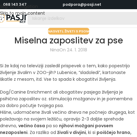
068 143 347
podpora@pasji.net
Skip to navigation
Skip to main content
NASVETI
,
ŽIVETI S PSOM
Miselna zaposlitev za pse
Nina
On 24. 1. 2018
Si že kdaj na televiziji zasledil prispevek o tem, kako popestrijo
življenje živalim v ZOO-jih? Lubenice, “sladoledi”, kartonaste
škatle z mesom, itd. Vse to spada k obogatitvi življenja.
Dog/Canine Enrichment ali obogatitev pasjega življenja je
psihična zaposlitev oz. stimulacija možganov in je pomembna
za dobro počutje tvojega psa.
Hišne, udomačene živali večino dneva ne počnejo drugega, kot
poležavajo na svojem ležišču, opravijo 2-3 daljše sprehode
dnevno,
večino časa
pa so
njihovi možgani povsem
nezaposleni
. Za razliko od
živali v divjini
, ki si
poiščejo hrano,