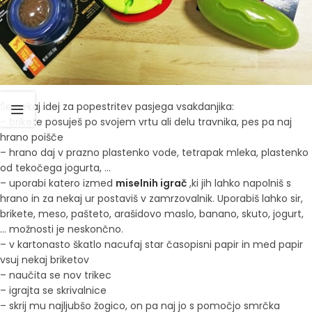
Še nekaj idej za popestritev pasjega vsakdanjika:
– brikete posuješ po svojem vrtu ali delu travnika, pes pa naj
hrano poišče
– hrano daj v prazno plastenko vode, tetrapak mleka, plastenko
od tekočega jogurta, …
– uporabi katero izmed
miselnih igrač
,ki jih lahko napolniš s
hrano in za nekaj ur postaviš v zamrzovalnik. Uporabiš lahko sir,
brikete, meso, pašteto, arašidovo maslo, banano, skuto, jogurt,
… možnosti je neskončno.
– v kartonasto škatlo nacufaj star časopisni papir in med papir
vsuj nekaj briketov
– naučita se nov trikec
– igrajta se skrivalnice
– skrij mu najljubšo žogico, on pa naj jo s pomočjo smrčka