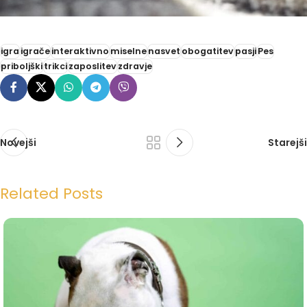
igra
igrače
interaktivno
miselne
nasvet
obogatitev
pasji
Pes
priboljški
trikci
zaposlitev
zdravje
Novejši
Starejši
Related Posts