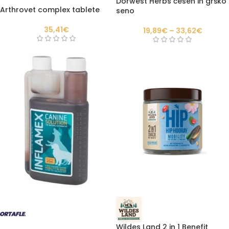
Dorwest Herbs česen in grško
Arthrovet complex tablete
seno
35,41
€
19,89
€
–
33,62
€
Wildes Land 2 in 1 Benefit