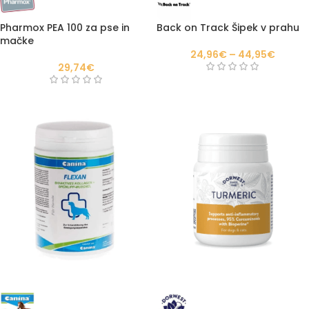
Pharmox PEA 100 za pse in
Back on Track Šipek v prahu
mačke
24,96
€
–
44,95
€
29,74
€