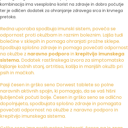
kombinacija ima vsesplošno korist na zdravje in dobro počutje
ter je odličen dodatek za ohranjanje zdravega srca in krvnega
pretoka.
Redna uporaba spodbuja imunski sistem, poveča se
odpornost proti okužbam in raznim boleznim. Lajša tudi
bolečine v sklepih in pomaga ohranjati prožne sklepe.
Spodbuja splošno zdravje in pomaga povečati odpornost
na okužbe z
naravno podporo
in
krepitvijo imunskega
sistema.
Dodatek rastlinskega izvora za simptomatsko
lajšanje kožnih stanj, artritisa, kašlja in manjših okužb pri
psih in mačkah.
Pasji česen in grško seno Dorwest tablete so polne
naravnih aktivnih spojin, ki pomagajo, da se vaš hišni
ljubljenček počuti bolje. Česen in grško seno se odlično
dopolnjujeta, spodbujata splošno zdravje in pomagata
povečati odpornost na okužbe z naravno podporo in
krepitvijo imunskega sistema.