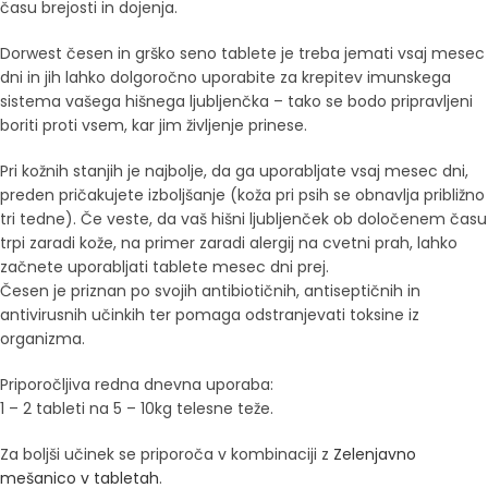
času brejosti in dojenja.
Dorwest česen in grško seno tablete je treba jemati vsaj mesec
dni in jih lahko dolgoročno uporabite za krepitev imunskega
sistema vašega hišnega ljubljenčka – tako se bodo pripravljeni
boriti proti vsem, kar jim življenje prinese.
Pri kožnih stanjih je najbolje, da ga uporabljate vsaj mesec dni,
preden pričakujete izboljšanje (koža pri psih se obnavlja približno
tri tedne). Če veste, da vaš hišni ljubljenček ob določenem času
trpi zaradi kože, na primer zaradi alergij na cvetni prah, lahko
začnete uporabljati tablete mesec dni prej.
Česen je priznan po svojih antibiotičnih, antiseptičnih in
antivirusnih učinkih ter pomaga odstranjevati toksine iz
organizma.
Priporočljiva redna dnevna uporaba:
1 – 2 tableti na 5 – 10kg telesne teže.
Za boljši učinek se priporoča v kombinaciji z
Zelenjavno
mešanico v tabletah
.