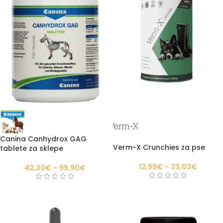
Canina Canhydrox GAG
Verm-X Crunchies za pse
tablete za sklepe
12,99
€
–
33,03
€
42,30
€
–
99,90
€