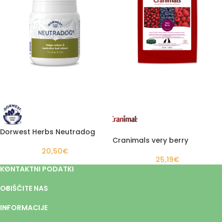
Dorwest Herbs Neutradog
Cranimals very berry
20,50
€
25,19
€
KONTAKTNI PODATKI
OBIŠČITE NAS
INFORMACIJE