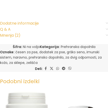
Dodatne informacije
Q & A
Mnenja (2)
Šifra:
Ni na voljo
Kategorija:
Prehranska dopolnila
Oznake:
česen za pse
,
dodatek za pse
,
grško seno
,
imunski
sistem
,
naravno
,
prehransko dopolnilo
,
za dvig odpornosti
,
za
kožo
,
za sklepe
,
zelišča
Deli:
Podobni izdelki