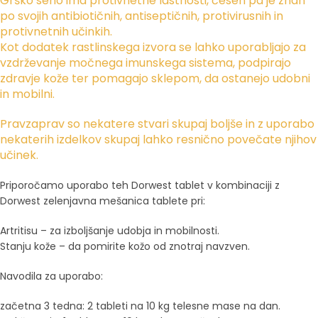
Grško seno ima protivnetne lastnosti, česen pa je znan
po svojih antibiotičnih, antiseptičnih, protivirusnih in
protivnetnih učinkih.
Kot dodatek rastlinskega izvora se lahko uporabljajo za
vzdrževanje močnega imunskega sistema, podpirajo
zdravje kože ter pomagajo sklepom, da ostanejo udobni
in mobilni.
Pravzaprav so nekatere stvari skupaj boljše in z uporabo
nekaterih izdelkov skupaj lahko resnično povečate njihov
učinek.
Priporočamo uporabo teh Dorwest tablet v kombinaciji z
Dorwest zelenjavna mešanica tablete pri:
Artritisu – za izboljšanje udobja in mobilnosti.
Stanju kože – da pomirite kožo od znotraj navzven.
Navodila za uporabo:
začetna 3 tedna: 2 tableti na 10 kg telesne mase na dan.