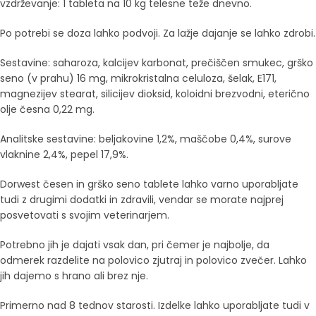
vzdrževanje: 1 tableta na 10 kg telesne teže dnevno.
Po potrebi se doza lahko podvoji. Za lažje dajanje se lahko zdrobi.
Sestavine: saharoza, kalcijev karbonat, prečiščen smukec, grško
seno (v prahu) 16 mg, mikrokristalna celuloza, šelak, E171,
magnezijev stearat, silicijev dioksid, koloidni brezvodni, eterično
olje česna 0,22 mg.
Analitske sestavine: beljakovine 1,2%, maščobe 0,4%, surove
vlaknine 2,4%, pepel 17,9%.
Dorwest česen in grško seno tablete lahko varno uporabljate
tudi z drugimi dodatki in zdravili, vendar se morate najprej
posvetovati s svojim veterinarjem.
Potrebno jih je dajati vsak dan, pri čemer je najbolje, da
odmerek razdelite na polovico zjutraj in polovico zvečer. Lahko
jih dajemo s hrano ali brez nje.
Primerno nad 8 tednov starosti. Izdelke lahko uporabljate tudi v