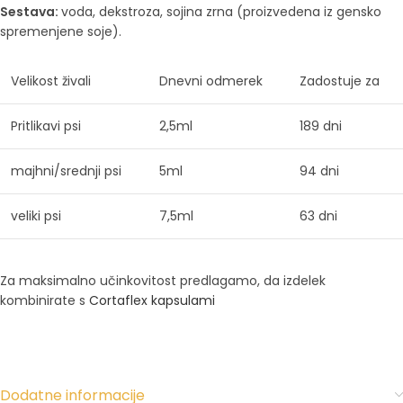
Sestava:
voda, dekstroza, s
ojina zrna (proizvedena iz gensko
spremenjene soje).
Velikost živali
Dnevni odmerek
Zadostuje za
Pritlikavi psi
2,5ml
189 dni
majhni/srednji psi
5ml
94 dni
veliki psi
7,5ml
63 dni
Za maksimalno učinkovitost predlagamo, da izdelek
kombinirate s
Cortaflex kapsulami
Dodatne informacije