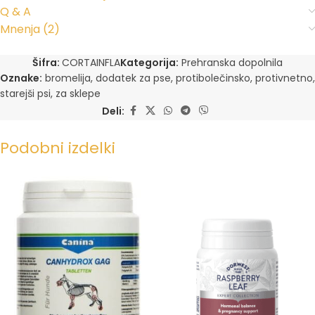
Q & A
Mnenja (2)
Šifra:
CORTAINFLA
Kategorija:
Prehranska dopolnila
Oznake:
bromelija
,
dodatek za pse
,
protibolečinsko
,
protivnetno
,
starejši psi
,
za sklepe
Deli:
Podobni izdelki