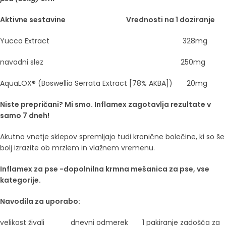
Aktivne sestavine Vrednosti na 1 doziranje
Yucca Extract 328mg
navadni slez 250mg
AquaLOX® (Boswellia Serrata Extract [78% AKBA]) 20mg
Niste prepričani? Mi smo. Inflamex zagotavlja rezultate v
samo 7 dneh!
Akutno vnetje sklepov spremljajo tudi kronične bolečine, ki so še
bolj izrazite ob mrzlem in vlažnem vremenu.
Inflamex za pse -dopolnilna krmna mešanica za pse, vse
kategorije.
Navodila za uporabo:
velikost živali dnevni odmerek 1 pakiranje zadošča za