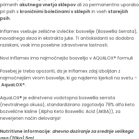
primerih
akutnega vnetja sklepov
ali za permanentno uporabo
pri psih s
kroničnimi bolečinami v sklepih
in vseh
starejših
psih
.
Inflamex vsebuje zeliščne izvlečke: bosvelije (Boswellia Serrata),
navadnega sleza in ekstrakta juke. Ti antioksidanti so dodobra
raziskani, vsak ima posebne zdravstvene lastnosti.
Novi Inflamex ima najmočnejšo bosvelijo v AQUALOX
®
formuli
Posebej je treba opozoriti, da je Inflamex zdaj izboljšan z
najmočnejšim virom bosvelije, ki ga najdemo kjerkoli na svetu –
AquaLOX®.
AquaLOX® je edinstvena vodotopna boswellia serrata
(nevtralnega okusa), standardizirano zagotavlja 78% alfa keto
bozvelične kisline (Alpha Keto Boswellic Acid (AKBA)), za
neverjeten način delovanja!
Nutritivne informacije:
dnevno doziranje za srednje velikega
psa (20kg) 5ml