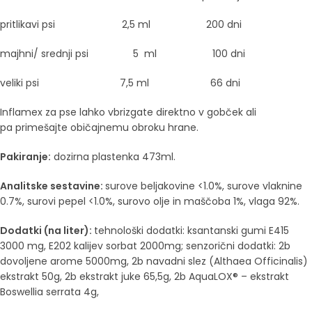
pritlikavi psi 2,5 ml 200 dni
majhni/ srednji psi 5 ml 100 dni
veliki psi 7,5 ml 66 dni
Inflamex za pse lahko vbrizgate direktno v gobček ali
pa primešajte običajnemu obroku hrane.
Pakiranje:
dozirna plastenka 473ml.
Analitske sestavine:
surove beljakovine <1.0%, surove vlaknine
0.7%, surovi pepel <1.0%, surovo olje in maščoba 1%, vlaga 92%.
Dodatki (na liter):
tehnološki dodatki: ksantanski gumi E415
3000 mg, E202 kalijev sorbat 2000mg; s
enzorični dodatki: 2b
dovoljene arome 5000mg, 2b navadni slez (Althaea Officinalis)
ekstrakt 50g, 2b ekstrakt juke 65,5g, 2b AquaLOX® – ekstrakt
Boswellia serrata 4g,