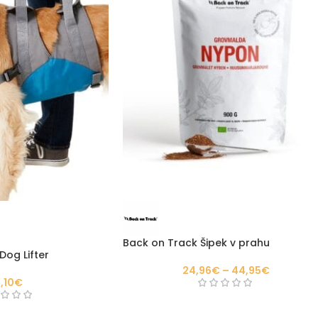
Back on Track Šipek v prahu
og Lifter
24,96
€
–
44,95
€
,10
€