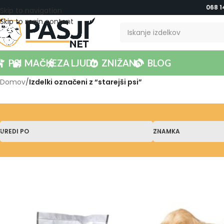
068 1
Skip to navigation
Skip to main content
PSI
MAČKE
ZA LJUDI
ZNIŽANO
BLOG
Domov
/
Izdelki označeni z “starejši psi”
UREDI PO
ZNAMKA