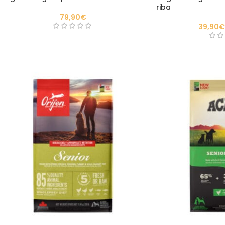
riba
79,90
€
39,90
€