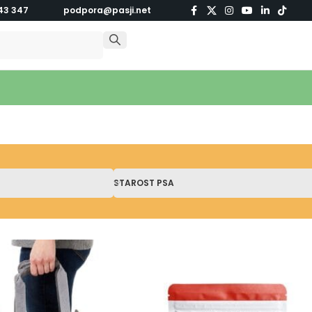
43 347
podpora@pasji.net
STAROST PSA