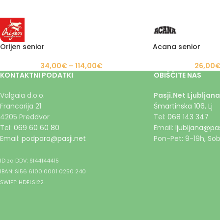
Orijen senior
Acana senior
34,00
€
–
114,00
€
26,00
KONTAKTNI PODATKI
OBIŠČITE NAS
Valgaia d.o.o.
Pasji.Net Ljubljana
Francarija 21
Šmartinska 106, Lj
4205 Preddvor
Tel:
068 143 347
Tel:
069 60 60 80
Email:
ljubljana@pas
Email:
podpora@pasji.net
Pon-Pet: 9-19h, Sob
ID za DDV: SI44144415
IBAN: SI56 6100 0001 0250 240
SWIFT: HDELSI22