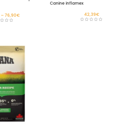
Canine inflamex
42,39
€
–
76,90
€