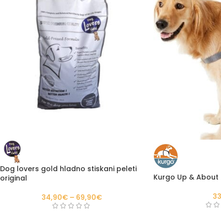
Dog lovers gold hladno stiskani peleti
Kurgo Up & About D
original
33
34,90
€
–
69,90
€