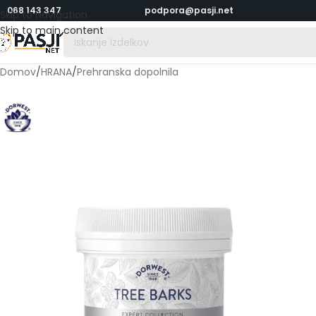
068 143 347
podpora@pasji.net
Skip to navigation
Skip to main content
Domov
/
HRANA
/
Prehranska dopolnila