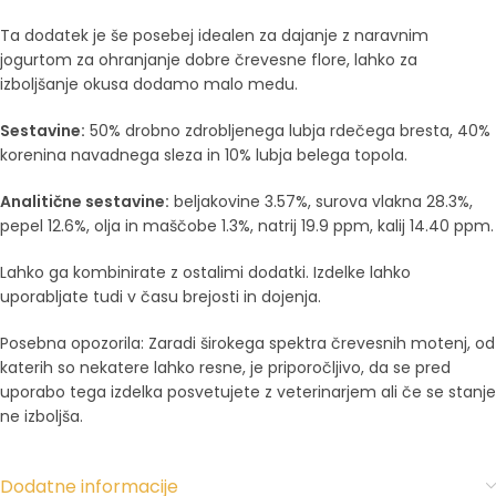
Ta dodatek je še posebej idealen za dajanje z naravnim
jogurtom za ohranjanje dobre črevesne flore, lahko za
izboljšanje okusa dodamo malo medu.
Sestavine:
50% drobno zdrobljenega lubja rdečega bresta, 40%
korenina navadnega sleza in 10% lubja belega topola.
Analitične sestavine:
beljakovine 3.57%, surova vlakna 28.3%,
pepel 12.6%, olja in maščobe 1.3%, natrij 19.9 ppm, kalij 14.40 ppm.
Lahko ga kombinirate z ostalimi dodatki. Izdelke lahko
uporabljate tudi v času brejosti in dojenja.
Posebna opozorila: Zaradi širokega spektra črevesnih motenj, od
katerih so nekatere lahko resne, je priporočljivo, da se pred
uporabo tega izdelka posvetujete z veterinarjem ali če se stanje
ne izboljša.
Dodatne informacije