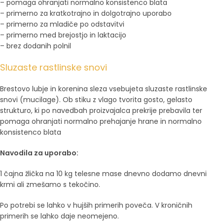
– pomaga ohranjati normalno konsistenco blata
– primerno za kratkotrajno in dolgotrajno uporabo
– primerno za mladiče po odstavitvi
– primerno med brejostjo in laktacijo
– brez dodanih polnil
Sluzaste rastlinske snovi
Brestovo lubje in korenina sleza vsebujeta sluzaste rastlinske
snovi (mucilage). Ob stiku z vlago tvorita gosto, gelasto
strukturo, ki po navedbah proizvajalca prekrije prebavila ter
pomaga ohranjati normalno prehajanje hrane in normalno
konsistenco blata
Navodila za uporabo:
1 čajna žlička na 10 kg telesne mase dnevno dodamo dnevni
krmi ali zmešamo s tekočino.
Po potrebi se lahko v hujših primerih poveča. V kroničnih
primerih se lahko daje neomejeno.