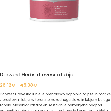
Dorwest Herbs drevesno lubje
26,12
€
–
45,38
€
Dorwest Drevesno lubje je prehransko dopolnilo za pse in mačke
z brestovim lubjem, korenino navadnega sleza in lubjem belega
topola. Mešanica rastlinskih sestavin je namenjena podpori
prebavil ter ohranjanju normalne prebave in konsistence blata.