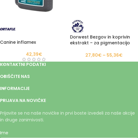
Dorwest Bezgov in koprivin
Canine inflamex
ekstrakt – za pigmentacijo
kože in nosu
42,39
€
27,80
€
–
55,36
€
KONTAKTNI PODATKI
OBIŠČITE NAS
INFORMACIJE
PRIJAVA NA NOVIČKE
Prijavite se na naše novičke in prvi boste izvedeli za naše akcije
in druge zanimivosti.
Ime