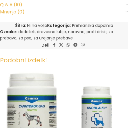
Q & A (10)
Mnenja (0)
Šifra:
Ni na voljo
Kategorija:
Prehranska dopolnila
Oznake:
dodatek
,
drevesno lubje
,
naravno
,
proti driski
,
za
prebavo
,
za pse
,
za urejanje prebave
Deli:
Podobni izdelki