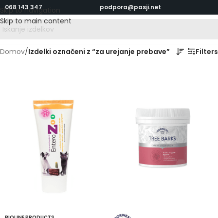
068 143 347
podpora@pasji.net
Skip to navigation
Skip to main content
Domov
/
Izdelki označeni z “za urejanje prebave”
Filters
BIOLINE PRODUCTS