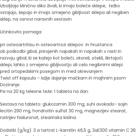
izboljšajo klinično sliko živali, ki imajo boleče sklepe, težko
vstajajo, šepajo in imajo omejeno gibljivost sklepa ali negiben
sklep, na osnovi naravnih sestavin.
Učinkovito pomaga:
pri osteoartritisu in osteoartrozi sklepov in hrustanca
ob poškodbi gibal, prirojenih napakah in napakah v rasti in
razvoju gibal, ki se kažejo kot boleči, okoreli, otekli, škrtajoči
sklepi, lahko z omejeno gibljivostjo ali celo negibnimi sklepi
pred ortopedskimi posegom in med okrevanjem
Twist off kapsula – lažje dajanje mačkam in majhnim psom
Doziranje:
Psi na 20 kg telesne teže: 1 tableta na dan.
Sestava na tableto: glukozamin 300 mg, suhi avokado- sojin
lecitin 290 mg, hondroitin sulfat 30 mg, magnezijev stearat,
natrijev hialuronat, stearinska kislina.
Dodatki (g/kg): 3 a tartrat L-karnitin 46,5 g, 3aE300 vitamin C 26