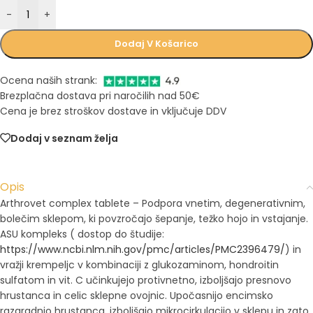
-
+
Dodaj V Košarico
Ocena naših strank:
Brezplačna dostava pri naročilih nad 50€
Cena je brez stroškov dostave in vključuje DDV
Dodaj v seznam želja
Opis
Arthrovet complex tablete – Podpora vnetim, degenerativnim,
bolečim sklepom, ki povzročajo šepanje, težko hojo in vstajanje.
ASU kompleks ( dostop do študije:
https://www.ncbi.nlm.nih.gov/pmc/articles/PMC2396479/
) in
vražji krempeljc v kombinaciji z glukozaminom, hondroitin
sulfatom in vit. C učinkujejo protivnetno, izboljšajo presnovo
hrustanca in celic sklepne ovojnic. Upočasnijo encimsko
razgradnjo hrustanca, izboljšajo mikrocirkulacijo v sklepu in zato