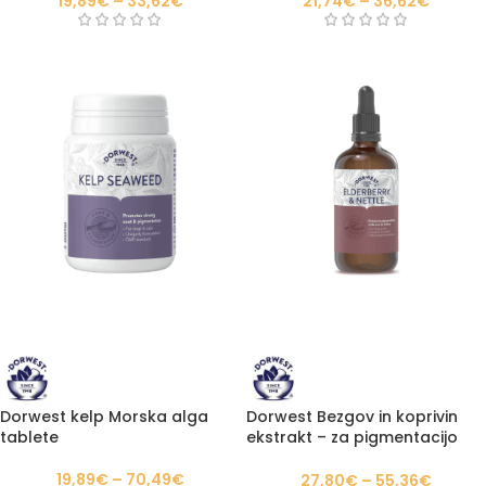
19,89
€
–
33,62
€
21,74
€
–
36,62
€
Dorwest kelp Morska alga
Dorwest Bezgov in koprivin
tablete
ekstrakt – za pigmentacijo
kože in nosu
19,89
€
–
70,49
€
27,80
€
–
55,36
€