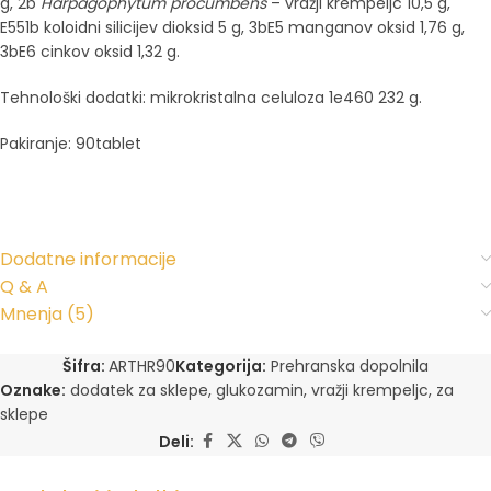
g, 2b
Harpagophytum procumbens
– vražji krempeljc 10,5 g,
E551b koloidni silicijev dioksid 5 g, 3bE5 manganov oksid 1,76 g,
3bE6 cinkov oksid 1,32 g.
Tehnološki dodatki: mikrokristalna celuloza 1e460 232 g.
Pakiranje: 90tablet
Dodatne informacije
Q & A
Mnenja (5)
Šifra:
ARTHR90
Kategorija:
Prehranska dopolnila
Oznake:
dodatek za sklepe
,
glukozamin
,
vražji krempeljc
,
za
sklepe
Deli: