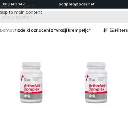
068 143 347
podpora@pasji.net
Skip to navigation
Skip to main content
Domov
/
Izdelki označeni z “vražji krempeljc”
Filters