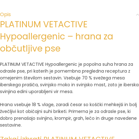
Opis
PLATINUM VETACTIVE
Hypoallergenic – hrana za
občutljive pse
PLATINUM VETACTIVE Hypoallergenic je popolna suha hrana za
odrasle pse, pri katerih je pomembna pregledna receptura z
omejenim številom sestavin. Vsebuje 70 % svežega mesa
iberskega prašiča, svinjsko moko in svinjsko mast, zato je iberska
svinjina edini uporabljeni vir mesa.
Hrana vsebuje 18 % vlage, zaradi česar so koščki mehkejši in bolj
žvečljivi kot običajni suhi briketi. Primerna je za odrasle pse, ki
dobro prenašajo svinjino, krompir, grah, lečo in druge navedene
sestavine.