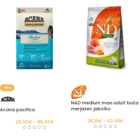
-15%
N&D medium maxi adult buča
merjasec jabolko
Acana pacifica
26,19
€
–
82,49
€
29,00
€
–
88,40
€