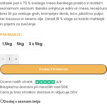
odrasle pse s 70 % svežega mesa iberskega prašiča in kratkim
seznamom sestavin. Iberska svinjina je edini vir mesa, receptura
brez žit pa vsebuje grah, krompirjev škrob, lečo, jabolčno pulpo
ter lososovo in laneno olje. Zaradi 18 % vlage so koščki mehkejši
in prijetni za žvečenje.
PAKIRANJE
1,5kg
5kg
3 x 5kg
-
+
Dodaj V Košarico
Ocena naših strank:
Brezplačna dostava pri naročilih nad 50€
Cena je brez stroškov dostave in vključuje DDV
Dodaj v seznam želja