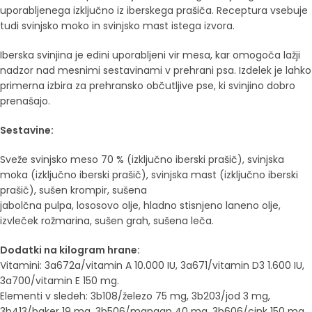
uporabljenega izključno iz iberskega prašiča. Receptura vsebuje
tudi svinjsko moko in svinjsko mast istega izvora.
Iberska svinjina je edini uporabljeni vir mesa, kar omogoča lažji
nadzor nad mesnimi sestavinami v prehrani psa. Izdelek je lahko
primerna izbira za prehransko občutljive pse, ki svinjino dobro
prenašajo.
Sestavine:
Sveže svinjsko meso 70 % (izključno iberski prašič), svinjska
moka (izključno iberski prašič), svinjska mast (izključno iberski
prašič), sušen krompir, sušena
jabolčna pulpa, lososovo olje, hladno stisnjeno laneno olje,
izvleček rožmarina, sušen grah, sušena leča.
Dodatki na kilogram hrane:
Vitamini: 3a672a/vitamin A 10.000 IU, 3a671/vitamin D3 1.600 IU,
3a700/vitamin E 150 mg.
Elementi v sledeh: 3b108/železo 75 mg, 3b203/jod 3 mg,
3b413/baker 19 mg, 3b506/mangan 40 mg, 3b606/cink 150 mg,