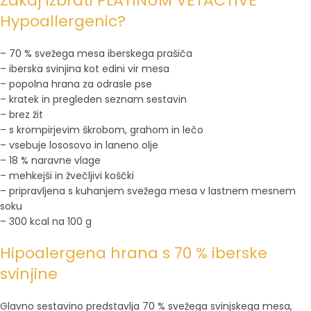
Zakaj izbrati PLATINUM VETACTIVE
Hypoallergenic?
– 70 % svežega mesa iberskega prašiča
– iberska svinjina kot edini vir mesa
– popolna hrana za odrasle pse
– kratek in pregleden seznam sestavin
– brez žit
– s krompirjevim škrobom, grahom in lečo
– vsebuje lososovo in laneno olje
– 18 % naravne vlage
– mehkejši in žvečljivi koščki
– pripravljena s kuhanjem svežega mesa v lastnem mesnem
soku
– 300 kcal na 100 g
Hipoalergena hrana s 70 % iberske
svinjine
Glavno sestavino predstavlja 70 % svežega svinjskega mesa,