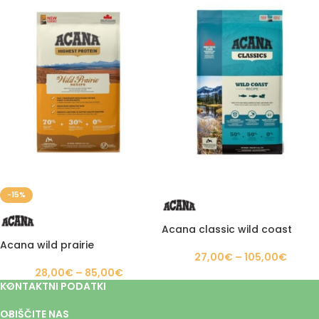
-15%
Acana classic wild coast
Acana wild prairie
27,00
€
–
105,00
€
28,00
€
–
85,00
€
KONTAKTNI PODATKI
OBIŠČITE NAS