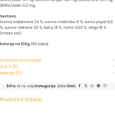
3b814/selen 0,2 mg.
Sestava:
Surove beljakovine 24 %, surove maščobe 13 %, surovi pepel 6,9
%, surove vlaknine 3,5 %, kalcij 1,8 %, fosfor 0,93 %, vlaga 18 %
(mesni sok).
Kalorije na 100g
300 kalorij
Dodatne informacije
Q & A (9)
Mnenja (0)
Šifra:
Ni na voljo
Kategorija:
Briketi
Deli:
Podobni izdelki