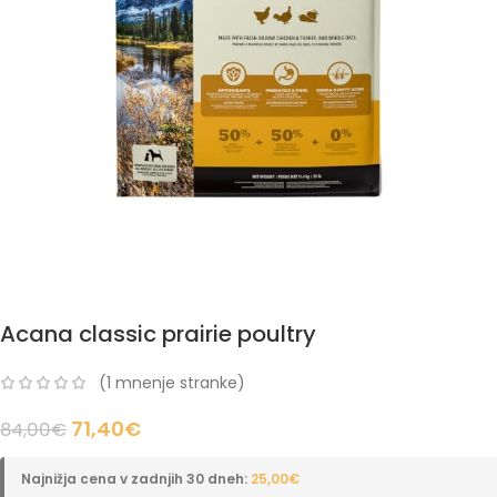
Acana classic prairie poultry
(
1
mnenje stranke)
71,40
€
84,00
€
Najnižja cena v zadnjih 30 dneh:
25,00
€