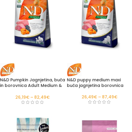
N&D Pumpkin Jagnjetina, buča
N&D puppy medium maxi
in borovnica Adult Medium &
buča jagnjetina borovnica
Maxi
26,49
€
–
87,49
€
26,19
€
–
82,49
€