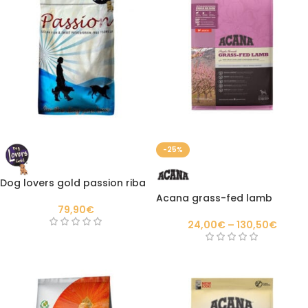
-25%
Dog lovers gold passion riba
Acana grass-fed lamb
79,90
€
24,00
€
–
130,50
€