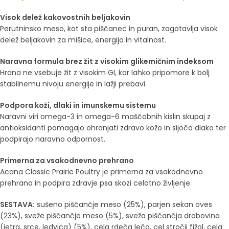
Visok delež kakovostnih beljakovin
Perutninsko meso, kot sta piščanec in puran, zagotavlja visok
delež beljakovin za mišice, energijo in vitalnost.
Naravna formula brez žit z visokim glikemičnim indeksom
Hrana ne vsebuje žit z visokim GI, kar lahko pripomore k bolj
stabilnemu nivoju energije in lažji prebavi.
Podpora koži, dlaki in imunskemu sistemu
Naravni viri omega-3 in omega-6 maščobnih kislin skupaj z
antioksidanti pomagajo ohranjati zdravo kožo in sijočo dlako ter
podpirajo naravno odpornost.
Primerna za vsakodnevno prehrano
Acana Classic Prairie Poultry je primerna za vsakodnevno
prehrano in podpira zdravje psa skozi celotno življenje.
SESTAVA:
sušeno piščančje meso (25%), parjen sekan oves
(23%), sveže piščančje meso (5%), sveža piščančja drobovina
(jetra, srce, ledvica) (5%), cela rdeča leča, cel stročji fižol, cela