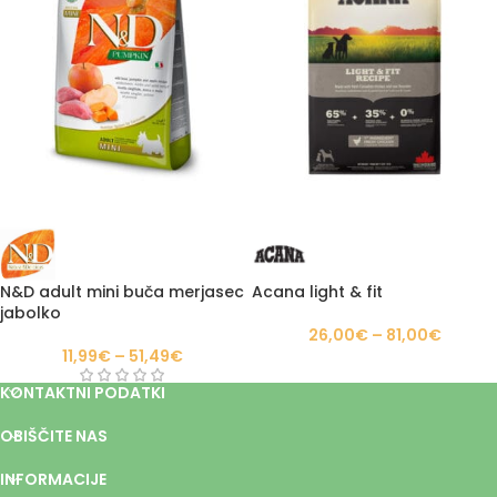
N&D adult mini buča merjasec
Acana light & fit
jabolko
26,00
€
–
81,00
€
11,99
€
–
51,49
€
KONTAKTNI PODATKI
OBIŠČITE NAS
INFORMACIJE