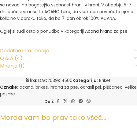
se navadi na bogatejšo vsebnost hranil v hrani. V obdobju 5-7
dni počasi vmešajte ACANO tako, da vsak dan povečate njeno
količino v obroku tako, da bo 7. dan obrok 100% ACANA.
Oglej si tudi ostalo ponudbo v kategoriji
Acana hrana za pse
.
Dodatne informacije
Q & A (4)
Mnenja (1)
Šifra:
DAC2039K14500
Kategorija:
Briketi
Oznake:
acana
,
briketi
,
hrana za pse
,
odrasli psi
,
piščanec
,
velike
pasme
Deli:
Morda vam bo prav tako všeč…