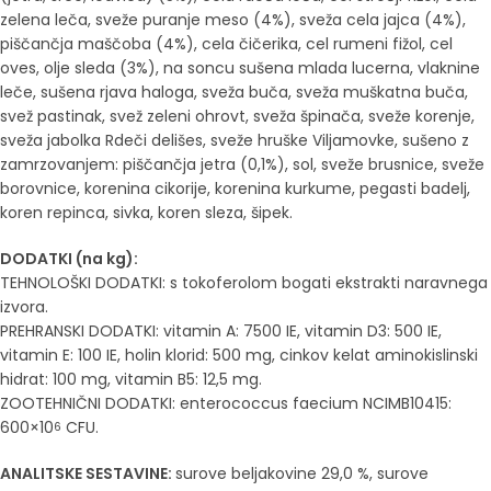
zelena leča, sveže puranje meso (4%), sveža cela jajca (4%),
piščančja maščoba (4%), cela čičerika, cel rumeni fižol, cel
oves, olje sleda (3%), na soncu sušena mlada lucerna, vlaknine
leče, sušena rjava haloga, sveža buča, sveža muškatna buča,
svež pastinak, svež zeleni ohrovt, sveža špinača, sveže korenje,
sveža jabolka Rdeči delišes, sveže hruške Viljamovke, sušeno z
zamrzovanjem: piščančja jetra (0,1%), sol, sveže brusnice, sveže
borovnice, korenina cikorije, korenina kurkume, pegasti badelj,
koren repinca, sivka, koren sleza, šipek.
DODATKI (na kg):
TEHNOLOŠKI DODATKI: s tokoferolom bogati ekstrakti naravnega
izvora.
PREHRANSKI DODATKI: vitamin A: 7500 IE, vitamin D3: 500 IE,
vitamin E: 100 IE, holin klorid: 500 mg, cinkov kelat aminokislinski
hidrat: 100 mg, vitamin B5: 12,5 mg.
ZOOTEHNIČNI DODATKI: enterococcus faecium NCIMB10415:
600×10
CFU.
6
ANALITSKE SESTAVINE:
surove beljakovine 29,0 %, surove