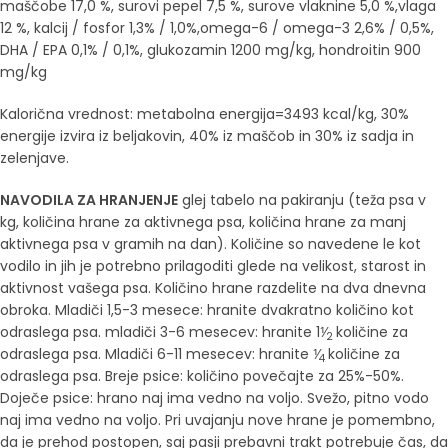
maščobe 17,0 %, surovi pepel 7,5 %, surove vlaknine 5,0 %,vlaga
12 %, kalcij / fosfor 1,3% / 1,0%,omega-6 / omega-3 2,6% / 0,5%,
DHA / EPA 0,1% / 0,1%, glukozamin 1200 mg/kg, hondroitin 900
mg/kg
Kalorična vrednost: metabolna energija=3493 kcal/kg, 30%
energije izvira iz beljakovin, 40% iz maščob in 30% iz sadja in
zelenjave.
NAVODILA ZA HRANJENJE
glej tabelo na pakiranju (teža psa v
kg, količina hrane za aktivnega psa, količina hrane za manj
aktivnega psa v gramih na dan). Količine so navedene le kot
vodilo in jih je potrebno prilagoditi glede na velikost, starost in
aktivnost vašega psa. Količino hrane razdelite na dva dnevna
obroka. Mladiči 1,5-3 mesece: hranite dvakratno količino kot
odraslega psa. mladiči 3-6 mesecev: hranite 1⅟
količine za
2
odraslega psa. Mladiči 6-11 mesecev: hranite ⅟
količine za
4
odraslega psa. Breje psice: količino povečajte za 25%-50%.
Doječe psice: hrano naj ima vedno na voljo. Svežo, pitno vodo
naj ima vedno na voljo. Pri uvajanju nove hrane je pomembno,
da je prehod postopen, saj pasji prebavni trakt potrebuje čas, da