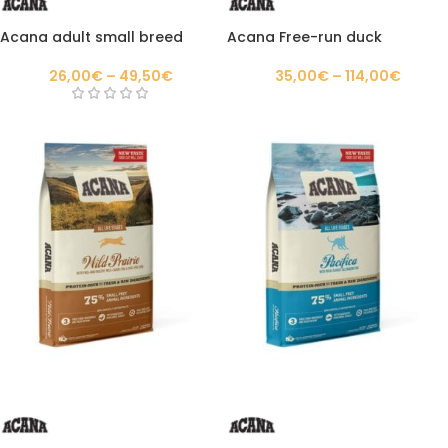
Acana adult small breed
Acana Free-run duck
26,00
€
–
49,50
€
35,00
€
–
114,00
€