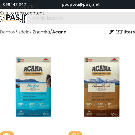
068 143 347
podpora@pasji.net
Skip to navigation
Skip to main content
Domov
/
Izdelek Znamka
/
Acana
Filters
-15%
-15%