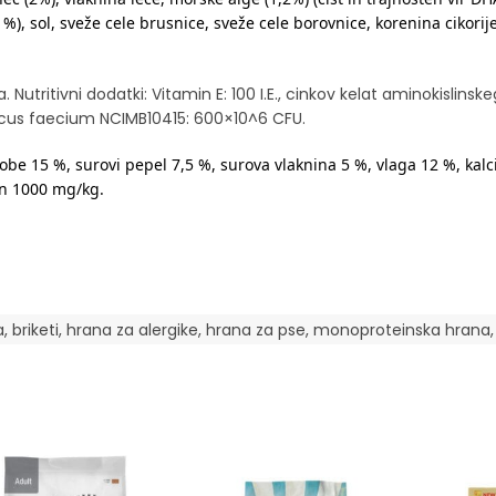
%), sol, sveže cele brusnice, sveže cele borovnice, korenina cikori
Nutritivni dodatki: Vitamin E: 100 I.E., cinkov kelat aminokislinsk
occus faecium NCIMB10415: 600×10^6 CFU.
obe 15 %, surovi pepel 7,5 %, surova vlaknina 5 %, vlaga 12 %, kalc
in 1000 mg/kg.
a
,
briketi
,
hrana za alergike
,
hrana za pse
,
monoproteinska hrana
,