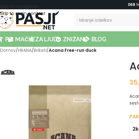
068 1
Skip to navigation
Skip to main content
PSI
MAČKE
ZA LJUDI
ZNIŽANO
BLOG
Domov
/
HRANA
/
Briketi
/
Acana Free-run duck
A
35
Acan
sest
PAK
2k