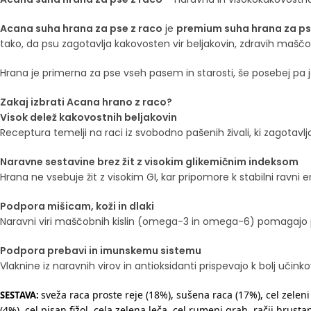
Acana suha hrana za pse z raco
je
premium suha hrana za p
tako, da psu zagotavlja kakovosten vir beljakovin, zdravih maščob
Hrana je primerna za pse vseh pasem in starosti, še posebej pa 
Zakaj izbrati Acana hrano z raco?
Visok delež kakovostnih beljakovin
Receptura temelji na raci iz svobodno pašenih živali, ki zagotavlja
Naravne sestavine brez žit z visokim glikemičnim indeksom
Hrana ne vsebuje žit z visokim GI, kar pripomore k stabilni ravni en
Podpora mišicam, koži in dlaki
Naravni viri maščobnih kislin (omega-3 in omega-6) pomagajo pod
Podpora prebavi in imunskemu sistemu
Vlaknine iz naravnih virov in antioksidanti prispevajo k bolj učinko
sveža raca proste reje (18%), sušena raca (17%), cel zeleni
SESTAVA:
(4%), cel pisan fižol, cela zelena leča, cel rumeni grah, račji hrust