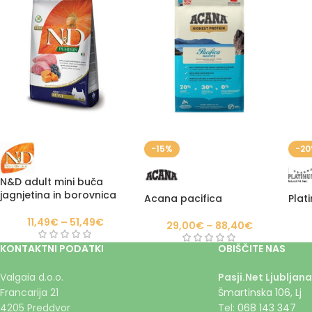
-15%
-2
N&D adult mini buča
jagnjetina in borovnica
Acana pacifica
Plat
11,49
€
–
51,49
€
29,00
€
–
88,40
€
KONTAKTNI PODATKI
OBIŠČITE NAS
Valgaia d.o.o.
Pasji.Net Ljubljana
Francarija 21
Šmartinska 106, Lj
4205 Preddvor
Tel:
068 143 347