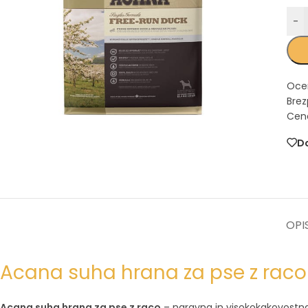
-
Oce
Brez
Cena
Do
OPI
Acana suha hrana za pse z rac
Acana suha hrana za pse z raco
– naravna in visokokakovostn