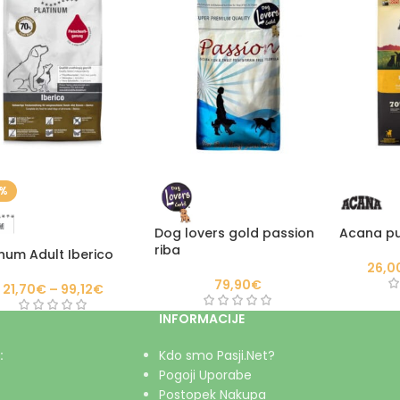
0%
Dog lovers gold passion
Acana pu
riba
inum Adult Iberico
26,0
79,90
€
21,70
€
–
99,12
€
INFORMACIJE
:
Kdo smo Pasji.Net?
Pogoji Uporabe
Postopek Nakupa