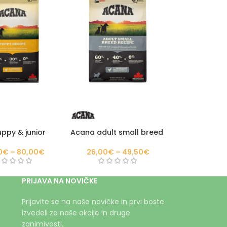
ppy & junior
Acana adult small breed
0
€
–
80,00
€
26,00
€
–
49,50
€
PRIJAVA NA NOVIČKE
Prijavite se na naše novičke in prvi boste
izvedeli za naše akcije in druge
zanimivosti.