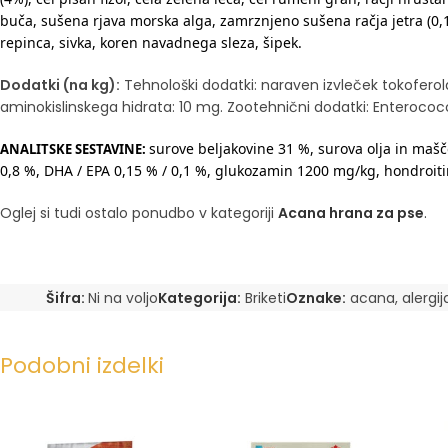
buča, sušena rjava morska alga, zamrznjeno sušena račja jetra (0,1
repinca, sivka, koren navadnega sleza, šipek.
Dodatki (na kg):
Tehnološki dodatki: naraven izvleček tokoferola. 
aminokislinskega hidrata: 10 mg. Zootehnični dodatki: Enteroc
surove beljakovine 31 %, surova olja in mašč
ANALITSKE SESTAVINE:
0,8 %, DHA / EPA 0,15 % / 0,1 %, glukozamin 1200 mg/kg, hondroit
Oglej si tudi ostalo ponudbo v kategoriji
Acana hrana za pse
.
Šifra:
Ni na voljo
Kategorija:
Briketi
Oznake:
acana
,
alergij
Podobni izdelki