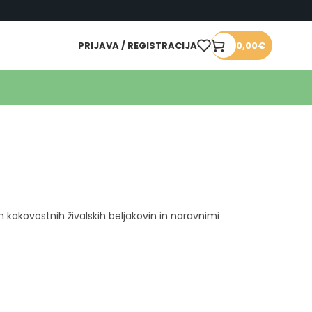
PRIJAVA / REGISTRACIJA
0,00
€
kakovostnih živalskih beljakovin in naravnimi