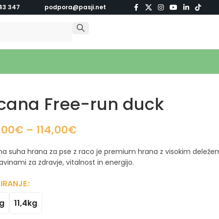
43 347
podpora@pasji.net
cana Free-run duck
,00
€
–
114,00
€
a suha hrana za pse z raco je premium hrana z visokim deležem 
avinami za zdravje, vitalnost in energijo.
IRANJE
g
11,4kg