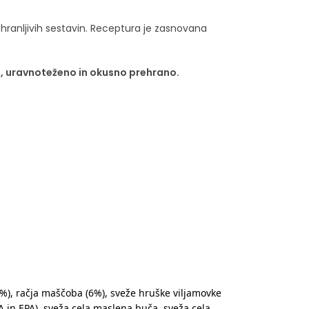
, hranljivih sestavin. Receptura je zasnovana
, uravnoteženo in okusno prehrano.
 (7%), račja maščoba (6%), sveže hruške viljamovke
DHA in EPA). sveža cela maslena buča, sveža cela