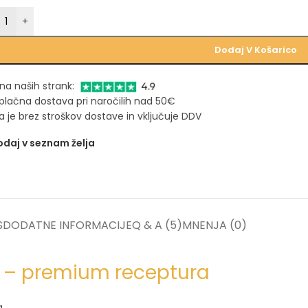
+
Dodaj V Košarico
na naših strank:
plačna dostava pri naročilih nad 50€
 je brez stroškov dostave in vključuje DDV
daj v seznam želja
S
DODATNE INFORMACIJE
Q & A (5)
MNENJA (0)
o – premium receptura
a