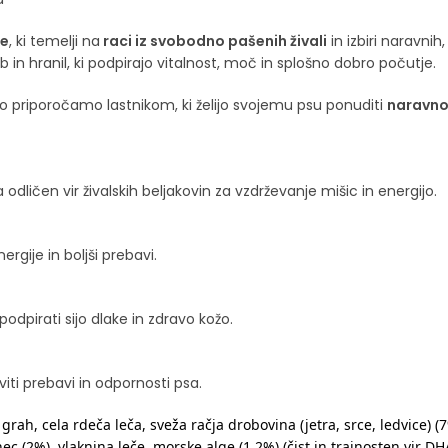
se
, ki temelji na
raci iz svobodno pašenih živali
in izbiri naravnih
 in hranil, ki podpirajo vitalnost, moč in splošno dobro počutje.
jo priporočamo lastnikom, ki želijo svojemu psu ponuditi
naravno
 odličen vir živalskih beljakovin za vzdrževanje mišic in energijo.
ergije in boljši prebavi.
pirati sijo dlake in zdravo kožo.
viti prebavi in odpornosti psa.
 grah, cela rdeča leča, sveža račja drobovina (jetra, srce, ledvice)
anec (2%), vlaknina leče, morske alge (1,2%) (čist in trajnosten vir 