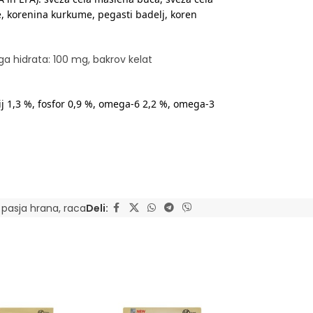
je, korenina kurkume, pegasti badelj, koren
ega hidrata: 100 mg, bakrov kelat
ij 1,3 %, fosfor 0,9 %, omega-6 2,2 %, omega-3
pasja hrana
,
raca
Deli: