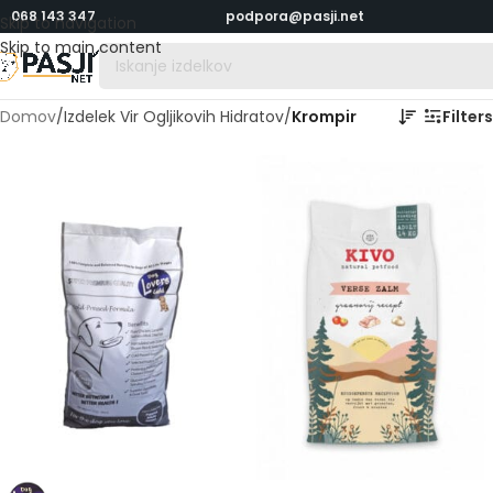
068 143 347
podpora@pasji.net
Skip to navigation
Skip to main content
Domov
/
Izdelek Vir Ogljikovih Hidratov
/
Krompir
Filters