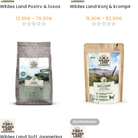
Wildes Land Postrv & losos
Wildes Land Konj & krompir
12,90
€
–
79,00
€
15,90
€
–
82,00
€
RAZPRODANO
Wildes Land Soft Jagnjetina