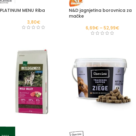
PLATINUM MENU Riba
N&D jagnjetina borovnica za
mačke
3,80
€
6,69
€
–
52,99
€