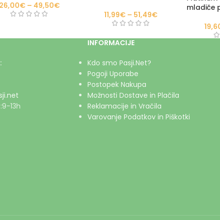
26,00
€
–
49,50
€
mladiče 
11,99
€
–
51,49
€
19,6
INFORMACIJE
:
Kdo smo Pasji.Net?
Pogoji Uporabe
Postopek Nakupa
ji.net
Možnosti Dostave in Plačila
:9-13h
Reklamacije in Vračila
Varovanje Podatkov in Piškotki