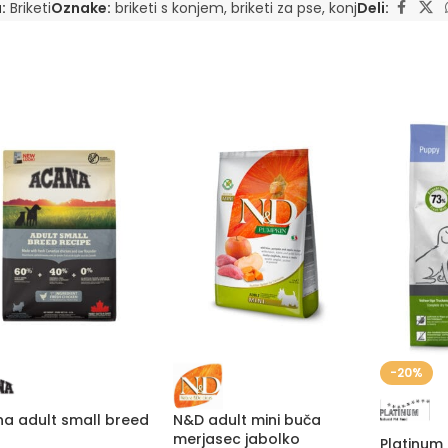
:
Briketi
Oznake:
briketi s konjem
,
briketi za pse
,
konj
Deli:
-20%
a adult small breed
N&D adult mini buča
merjasec jabolko
Platinum