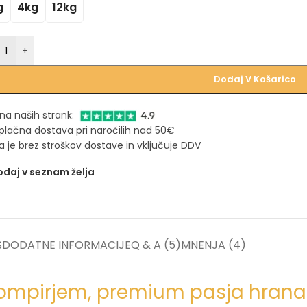
g
4kg
12kg
+
Dodaj V Košarico
na naših strank:
plačna dostava pri naročilih nad 50€
 je brez stroškov dostave in vključuje DDV
daj v seznam želja
S
DODATNE INFORMACIJE
Q & A (5)
MNENJA (4)
 krompirjem, premium pasja hrana