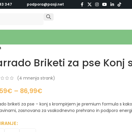
43 347
podpora@pasji.net
m
arrado Briketi za pse Konj
(
4
mnenja strank)
,59
€
–
86,99
€
ado briketi za pse – konj s krompirjem je premium formula s ka
avinami, zasnovana za vsakodnevno prehrano in podporo energij
IRANJE