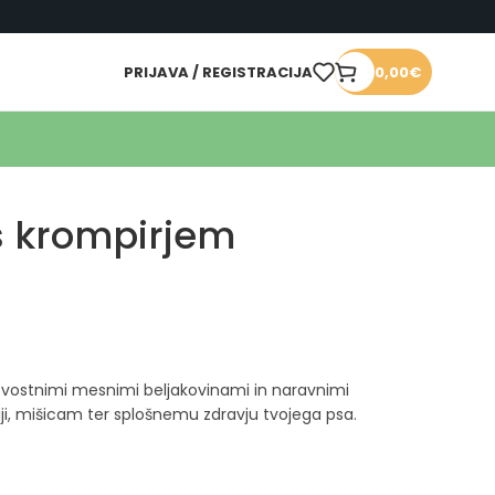
PRIJAVA / REGISTRACIJA
0,00
€
 s krompirjem
kovostnimi mesnimi beljakovinami in naravnimi
i, mišicam ter splošnemu zdravju tvojega psa.