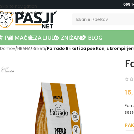
068 1
Skip to navigation
Skip to main content
PSI
MAČKE
ZA LJUDI
ZNIŽANO
BLOG
Domov
/
HRANA
/
Briketi
/
Farrado Briketi za pse Konj s krompirje
F
15
Farr
sest
PAK