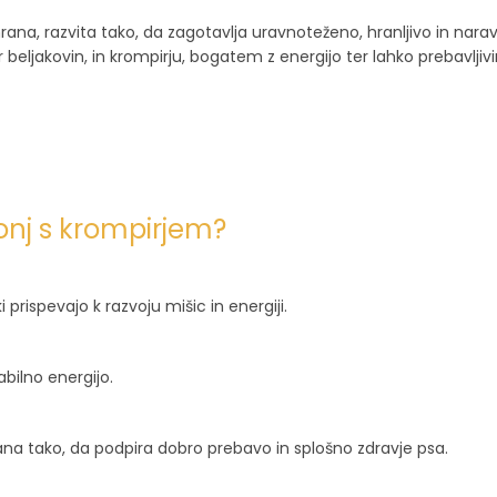
rana, razvita tako, da zagotavlja uravnoteženo, hranljivo in nar
beljakovin, in krompirju, bogatem z energijo ter lahko prebavljivim
konj s krompirjem?
 prispevajo k razvoju mišic in energiji.
abilno energijo.
na tako, da podpira dobro prebavo in splošno zdravje psa.