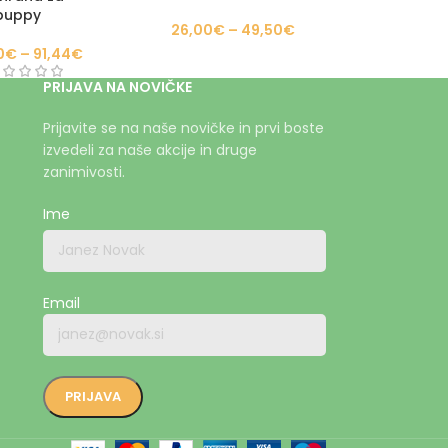
puppy
26,00
€
–
49,50
€
0
€
–
91,44
€
PRIJAVA NA NOVIČKE
Prijavite se na naše novičke in prvi boste
izvedeli za naše akcije in druge
zanimivosti.
Ime
Email