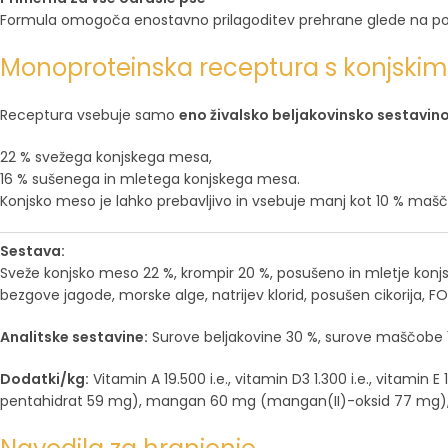
Formula omogoča enostavno prilagoditev prehrane glede na po
Monoproteinska receptura s konjsk
Receptura vsebuje samo
eno živalsko beljakovinsko sestavin
22 % svežega konjskega mesa,
16 % sušenega in mletega konjskega mesa.
Konjsko meso je lahko prebavljivo in vsebuje manj kot 10 % maščo
Sestava:
Sveže konjsko meso 22 %, krompir 20 %, posušeno in mletje konjs
bezgove jagode, morske alge, natrijev klorid, posušen cikorija, FO
Analitske sestavine:
Surove beljakovine 30 %, surove maščobe 17 %,
Dodatki/kg:
Vitamin A 19.500 i.e., vitamin D3 1.300 i.e., vitami
pentahidrat 59 mg), mangan 60 mg (mangan(II)-oksid 77 mg), ko