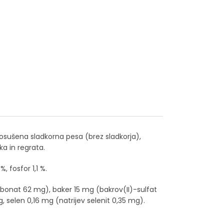
posušena sladkorna pesa (brez sladkorja),
ka in regrata.
, fosfor 1,1 %.
karbonat 62 mg), baker 15 mg (bakrov(II)-sulfat
selen 0,16 mg (natrijev selenit 0,35 mg).