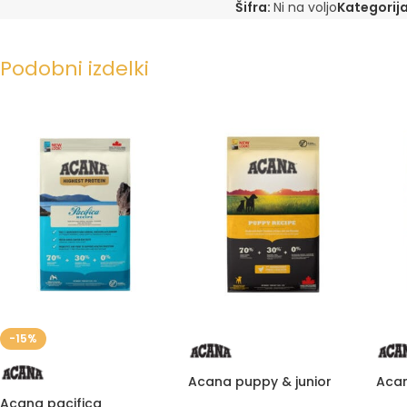
Šifra:
Ni na voljo
Kategorija
Podobni izdelki
-15%
Acana puppy & junior
Acan
Acana pacifica