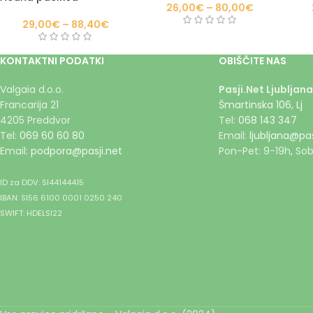
26,00
€
–
80,00
€
29,00
€
–
88,40
€
KONTAKTNI PODATKI
OBIŠČITE NAS
Valgaia d.o.o.
Pasji.Net Ljubljana
Francarija 21
Šmartinska 106, Lj
4205 Preddvor
Tel:
068 143 347
Tel:
069 60 60 80
Email:
ljubljana@pas
Email:
podpora@pasji.net
Pon-Pet: 9-19h, Sob
ID za DDV: SI44144415
IBAN: SI56 6100 0001 0250 240
SWIFT: HDELSI22