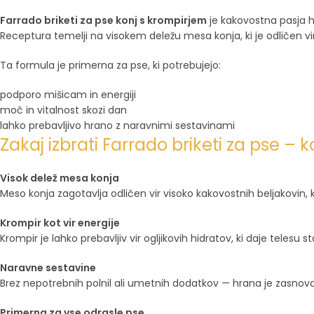
Farrado briketi za pse konj s krompirjem
je kakovostna pasja h
Receptura temelji na visokem deležu mesa konja, ki je odličen vir 
Ta formula je primerna za pse, ki potrebujejo:
podporo mišicam in energiji
moč in vitalnost skozi dan
lahko prebavljivo hrano z naravnimi sestavinami
Zakaj izbrati Farrado briketi za pse – 
Visok delež mesa konja
Meso konja zagotavlja odličen vir visoko kakovostnih beljakovin, ki
Krompir kot vir energije
Krompir je lahko prebavljiv vir ogljikovih hidratov, ki daje telesu st
Naravne sestavine
Brez nepotrebnih polnil ali umetnih dodatkov — hrana je zasnova
Primerna za vse odrasle pse