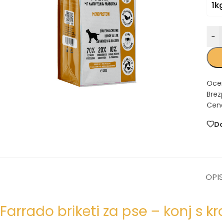
1k
-
Oce
Brez
Cena
Do
OPI
Farrado briketi za pse – konj s