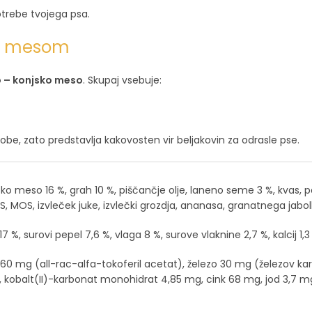
trebe tvojega psa.
im mesom
o – konjsko meso
. Skupaj vsebuje:
be, zato predstavlja kakovosten vir beljakovin za odrasle pse.
ko meso 16 %, grah 10 %, piščančje olje, laneno seme 3 %, kvas, 
S, MOS, izvleček juke, izvlečki grozdja, ananasa, granatnega jabol
 surovi pepel 7,6 %, vlaga 8 %, surove vlaknine 2,7 %, kalcij 1,3 %
n E 160 mg (all-rac-alfa-tokoferil acetat), železo 30 mg (železov 
balt(II)-karbonat monohidrat 4,85 mg, cink 68 mg, jod 3,7 mg, 