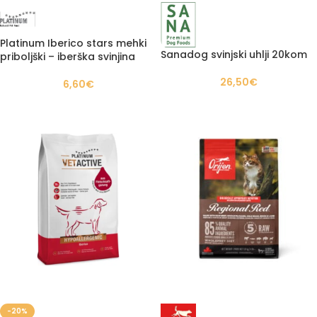
Platinum Iberico stars mehki
Sanadog svinjski uhlji 20kom
priboljški – iberška svinjina
26,50
€
6,60
€
-20%