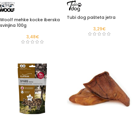
Tubi dog pašteta jetra
Woolf mehke kocke iberska
svinjina 100g
3,29
€
3,48
€