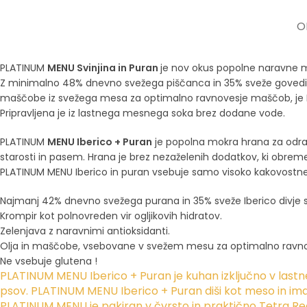
O
PLATINUM
MENU Svinjina in Puran
je nov okus popolne naravne m
Z minimalno 48% dnevno svežega piščanca in 35% sveže govedine 
maščobe iz svežega mesa za optimalno ravnovesje maščob, je PL
Pripravljena je iz lastnega mesnega soka brez dodane vode.
PLATINUM
MENU Iberico + Puran
je popolna mokra hrana za odras
starosti in pasem. Hrana je brez nezaželenih dodatkov, ki obrem
PLATINUM MENU Iberico in puran vsebuje samo visoko kakovostne s
Najmanj 42% dnevno svežega purana in 35% sveže Iberico divje s
​Krompir kot polnovreden vir ogljikovih hidratov.
Zelenjava z naravnimi antioksidanti.
Olja in maščobe, vsebovane v svežem mesu za optimalno ravn
Ne vsebuje glutena !
PLATINUM MENU Iberico + Puran je kuhan izključno v last
psov. PLATINUM MENU Iberico + Puran diši kot meso in i
PLATINUM MENU je pakiran v čvrsto in praktično Tetra Rec