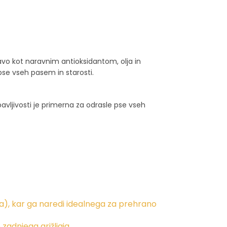
vo kot naravnim antioksidantom, olja in
se vseh pasem in starosti.
vljivosti je primerna za odrasle pse vseh
a), kar ga naredi idealnega za prehrano
adnjega grižljaja.