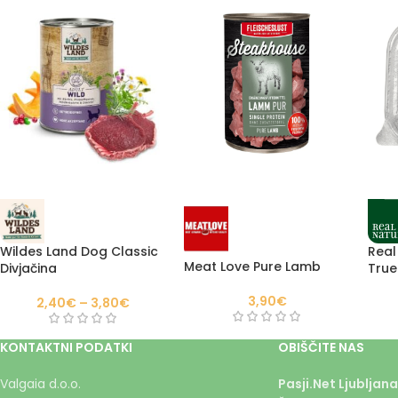
Wildes Land Dog Classic
Real
Meat Love Pure Lamb
Divjačina
True
pišč
3,90
€
2,40
€
–
3,80
€
KONTAKTNI PODATKI
OBIŠČITE NAS
Valgaia d.o.o.
Pasji.Net Ljubljana