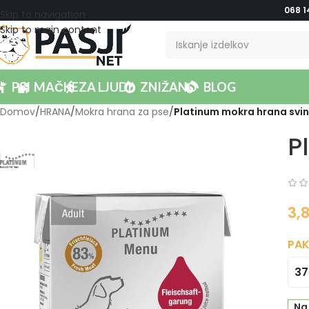
068 1
Skip to navigation
Skip to main content
PSI
MAČKE
ZA LJUDI
ZNIŽANO
BLOG
Domov
/
HRANA
/
Mokra hrana za pse
/
Platinum mokra hrana svin
P
3,
PAK
37
Na