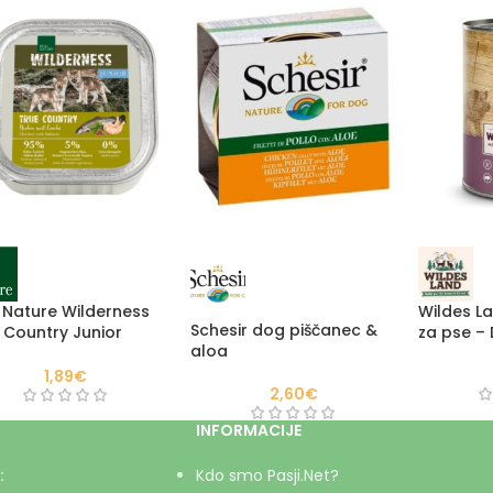
 Nature Wilderness
Wildes L
Schesir dog piščanec &
 Country Junior
za pse – 
aloa
anec in losos
1,89
€
2,60
€
INFORMACIJE
:
Kdo smo Pasji.Net?