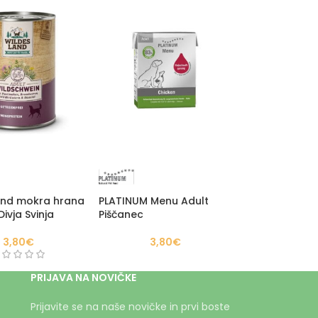
and mokra hrana
PLATINUM Menu Adult
Divja Svinja
Piščanec
3,80
€
3,80
€
PRIJAVA NA NOVIČKE
Prijavite se na naše novičke in prvi boste