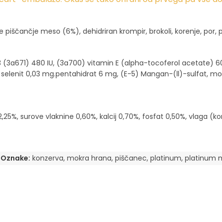
piščančje meso (6%), dehidriran krompir, brokoli, korenje, por, pos
(3a671) 480 IU, (3a700) vitamin E (alpha-tocoferol acetate) 60
ev selenit 0,03 mg.pentahidrat 6 mg, (E-5) Mangan-(ll)-sulfat, m
,25%, surove vlaknine 0,60%, kalcij 0,70%, fosfat 0,50%, vlaga (
e
Oznake:
konzerva
,
mokra hrana
,
piščanec
,
platinum
,
platinum 