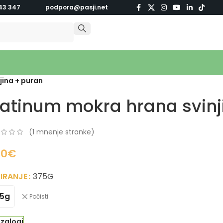
43 347
podpora@pasji.net
jina + puran
latinum mokra hrana svinj
(
1
mnenje stranke)
80
€
IRANJE
375G
5g
Počisti
 zalogi