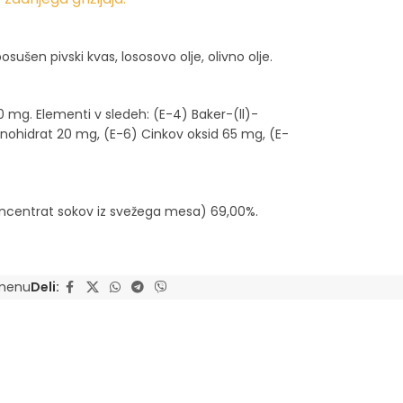
ušen pivski kvas, lososovo olje, olivno olje.
 mg. Elementi v sledeh: (E-4) Baker-(ll)-
onohidrat 20 mg, (E-6) Cinkov oksid 65 mg, (E-
koncentrat sokov iz svežega mesa) 69,00%.
menu
Deli: