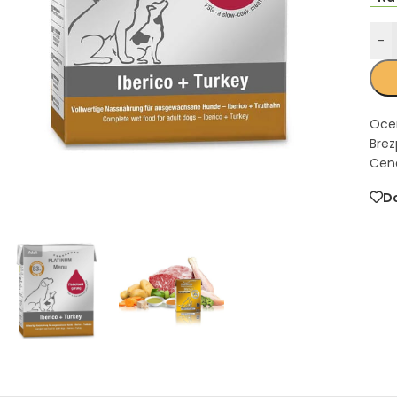
-
Oce
Brez
Cena
Do