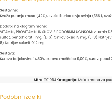
Sestavine:
Sveže puranje meso (42%), sveža Iberico divja svinja (35%), sveže 
Dodatki na kilogram hrane:
VITAMINI, PROVITAMINI IN SNOVI S PODOBNIM UČINKOM: vitamin D3 
sulfat, pentahidrat 1 mg, (E-6) Cinkov oksid 15 mg, (E-8) Natrij
8) Natrijev selenit 0,12 mg.
Sestava:
Surove beljakovine 14,50%, surove maščobe 9,00%, surovi pepel 2
Šifra:
1101064
Kategorija:
Mokra hrana za ps
Podobni izdelki