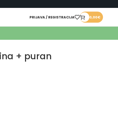
PRIJAVA / REGISTRACIJA
0,00
€
ina + puran