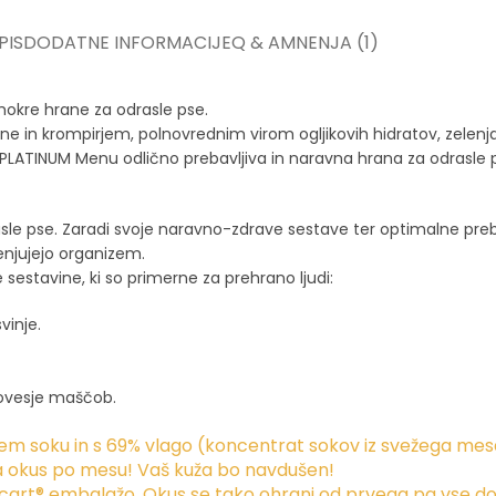
PIS
DODATNE INFORMACIJE
Q & A
MNENJA (1)
okre hrane za odrasle pse.
in krompirjem, polnovrednim virom ogljikovih hidratov, zelenja
ATINUM Menu odlično prebavljiva in naravna hrana za odrasle p
le pse. Zaradi svoje naravno-zdrave sestave ter optimalne preba
enjujejo organizem.
estavine, ki so primerne za prehrano ljudi:
vinje.
ovesje maščob.
nem soku in s 69% vlago (koncentrat sokov iz svežega mes
ma okus po mesu! Vaš kuža bo navdušen!
art® embalažo. Okus se tako ohrani od prvega pa vse do z