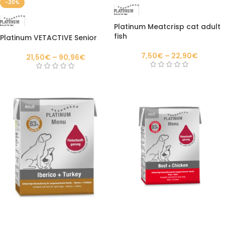
-20%
Platinum Meatcrisp cat adult
fish
Platinum VETACTIVE Senior
7,50
€
–
22,90
€
21,50
€
–
90,96
€