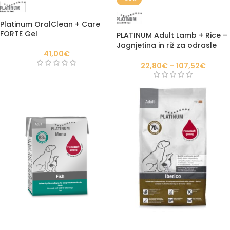
Platinum OralClean + Care
FORTE Gel
PLATINUM Adult Lamb + Rice –
Jagnjetina in riž za odrasle
41,00
€
pse
22,80
€
–
107,52
€