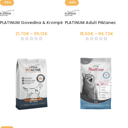
-20%
-20%
PLATINUM Govedina & Krompir
PLATINUM Adult Piščanec
21,70
€
–
99,12
€
18,50
€
–
84,72
€