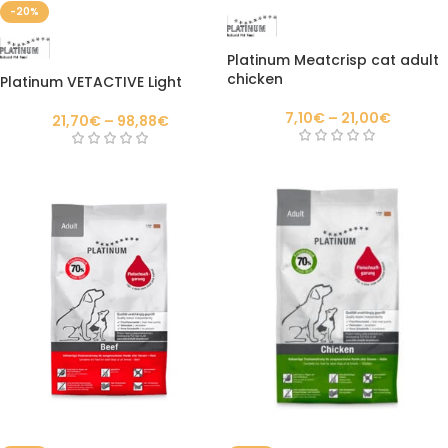
-20%
Platinum Meatcrisp cat adult
chicken
Platinum VETACTIVE Light
7,10
€
–
21,00
€
21,70
€
–
98,88
€