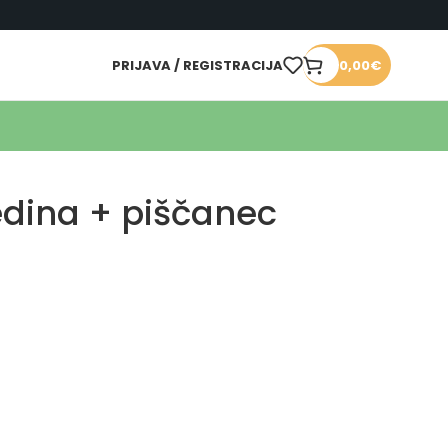
PRIJAVA / REGISTRACIJA
0,00
€
dina + piščanec