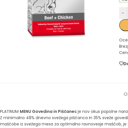
-
Oce
Brez
Cena
Do
O
PLATINUM
MENU Govedina in Piščanec
je nov okus popolne nara
Z minimalno 48% dnevno svežega piščanca in 35% sveže govedine 
maščobe iz svežega mesa za optimalno ravnovesje maščob, je PL