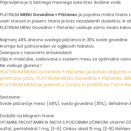
Pripravljena je iz lastnega mesnega soka brez dodane vode.
PLATINUM
MENU Govedina + Piščanec
je popolna mokra hrana za
vseh starosti in pasem. Hrana je brez nezaželenih dodatkov, ki 
PLATINUM MENU Govedina + Piščanec vsebuje samo visoko kakovos
Najmanj 48% dnevno svežega piščanca in 35% sveže govedine.
​Krompir kot polnovreden vir ogljikovih hidratov.
Zelenjava z naravnimi antioksidanti.
Olja in maščobe, vsebovane v svežem mesu za optimalno ravn
Ne vsebuje glutena !
PLATINUM MENU Govedina + Piščanec je kuhan izključno v 
prehrano psov. PLATINUM MENU Govedina + Piščanec diši
PLATINUM MENU je pakiran v čvrsto in praktično Tetra Rec
Sestavine:
Sveže piščančje meso (48%), sveža govedina (35%), dehidriran kromp
Dodatki na kilogram hrane:
VITAMINI, PROVITAMINI IN SNOVI S PODOBNIM UČINKOM: vitamin D3 
sulfat, pentahidrat 1 mg, (E-6) Cinkov oksid 15 mg, (E-8) Natrijev