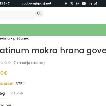
43 347
podpora@pasji.net
edina + piščanec
latinum mokra hrana gove
(
1
mnenje stranke)
80
€
IRANJE
375G
5g
Počisti
 zalogi