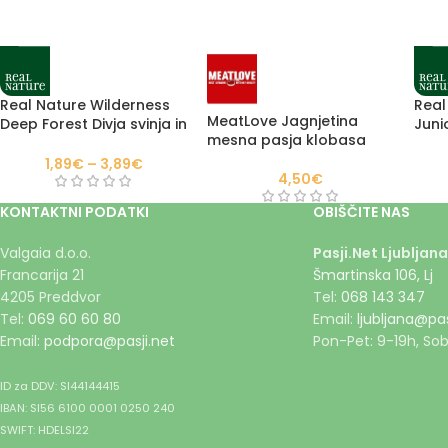
Real Nature Wilderness
Real
MeatLove Jagnjetina
Deep Forest Divja svinja in
Juni
mesna pasja klobasa
jelen
1,89
€
–
3,89
€
4,50
€
KONTAKTNI PODATKI
OBIŠČITE NAS
Valgaia d.o.o.
Pasji.Net Ljubljana
Francarija 21
Šmartinska 106, Lj
4205 Preddvor
Tel:
068 143 347
Tel:
069 60 60 80
Email:
ljubljana@pas
Email:
podpora@pasji.net
Pon-Pet: 9-19h, Sob
ID za DDV: SI44144415
IBAN: SI56 6100 0001 0250 240
SWIFT: HDELSI22