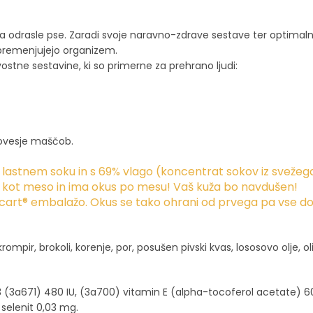
 odrasle pse. Zaradi svoje naravno-zdrave sestave ter optimalne
obremenjujejo organizem.
tne sestavine, ki so primerne za prehrano ljudi:
ovesje maščob.
lastnem soku in s 69% vlago (koncentrat sokov iz svežeg
 kot meso in ima okus po mesu! Vaš kuža bo navdušen!
art® embalažo. Okus se tako ohrani od prvega pa vse do z
ir, brokoli, korenje, por, posušen pivski kvas, lososovo olje, oli
(3a671) 480 IU, (3a700) vitamin E (alpha-tocoferol acetate) 60
 selenit 0,03 mg.