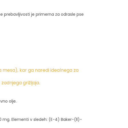
 prebavljivosti je primerna za odrasle pse
a mesa), kar ga naredi idealnega za
adnjega grižljaja.
vno olje.
 mg. Elementi v sledeh: (E-4) Baker-(ll)-