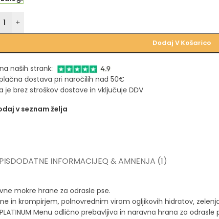
+
Dodaj V Košarico
na naših strank:
plačna dostava pri naročilih nad 50€
 je brez stroškov dostave in vključuje DDV
daj v seznam želja
PIS
DODATNE INFORMACIJE
Q & A
MNENJA (1)
vne mokre hrane za odrasle pse.
in krompirjem, polnovrednim virom ogljikovih hidratov, zelenja
ATINUM Menu odlično prebavljiva in naravna hrana za odrasle p