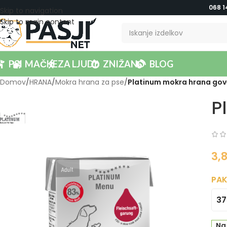
068 1
Skip to navigation
Skip to main content
PSI
MAČKE
ZA LJUDI
ZNIŽANO
BLOG
Domov
/
HRANA
/
Mokra hrana za pse
/
Platinum mokra hrana gov
P
3,
PAK
37
Na