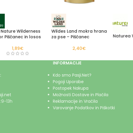
 Nature Wilderness
Wildes Land mokra hrana
Naturea W
or Piščanec in losos
za pse – Piščanec
1,89
€
2,40
€
INFORMACIJE
:
Kdo smo Pasji.Net?
Pogoji Uporabe
Postopek Nakupa
ji.net
Možnosti Dostave in Plačila
:9-13h
Reklamacije in Vračila
Varovanje Podatkov in Piškotki