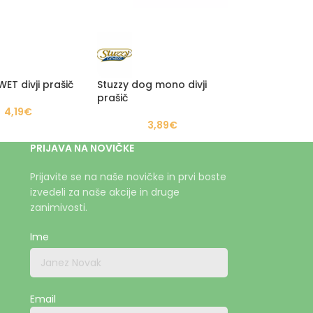
ET divji prašič
Stuzzy dog mono divji
prašič
4,19
€
3,89
€
PRIJAVA NA NOVIČKE
Prijavite se na naše novičke in prvi boste
izvedeli za naše akcije in druge
zanimivosti.
Ime
Email