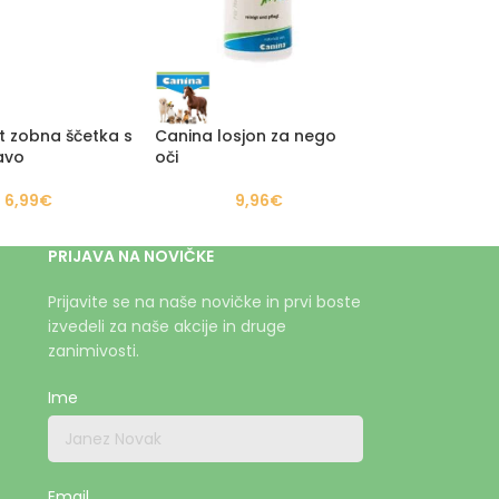
t zobna ščetka s
Canina losjon za nego
avo
oči
6,99
€
9,96
€
PRIJAVA NA NOVIČKE
Prijavite se na naše novičke in prvi boste
izvedeli za naše akcije in druge
zanimivosti.
Ime
Email