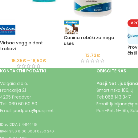
VR
Canina robčki za nego
Virbac veggie dent
ušes
Prov
trakovi
čisti
13,73
€
15,35
€
–
18,50
€
KONTAKTNI PODATKI
OBIŠČITE NAS
Valgaia d.o.o.
Pasji.Net Ljubljana
Francarija 21
Šmartinska 106, Lj
4205 Preddvor
Tel:
068 143 347
Tel:
069 60 60 80
Email:
ljubljana@pas
Email:
podpora@pasji.net
Pon-Pet: 9-19h, Sob
ID za DDV: SI44144415
IBAN: SI56 6100 0001 0250 240