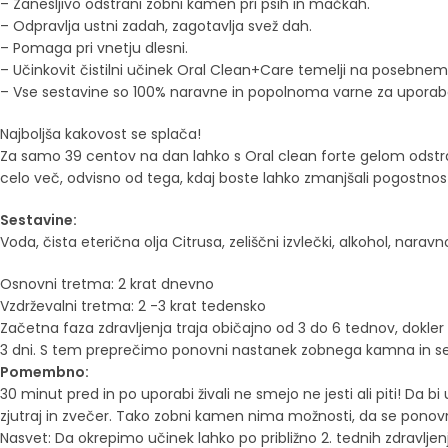
– Zanesljivo odstrani zobni kamen pri psih in mačkah.
– Odpravlja ustni zadah, zagotavlja svež dah.
– Pomaga pri vnetju dlesni.
– Učinkovit čistilni učinek Oral Clean+Care temelji na posebnem 
– Vse sestavine so 100% naravne in popolnoma varne za uporab
Najboljša kakovost se splača!
Za samo 39 centov na dan lahko s Oral clean forte gelom odstran
celo več, odvisno od tega, kdaj boste lahko zmanjšali pogostno
Sestavine:
Voda, čista eterična olja Citrusa, zeliščni izvlečki, alkohol, narav
Osnovni tretma: 2 krat dnevno
Vzdrževalni tretma: 2 -3 krat tedensko
Začetna faza zdravljenja traja običajno od 3 do 6 tednov, dokler
3 dni. S tem preprečimo ponovni nastanek zobnega kamna in se 
Pomembno:
30 minut pred in po uporabi živali ne smejo ne jesti ali piti! Da 
zjutraj in zvečer. Tako zobni kamen nima možnosti, da se ponovn
Nasvet: Da okrepimo učinek lahko po približno 2. tednih zdravl