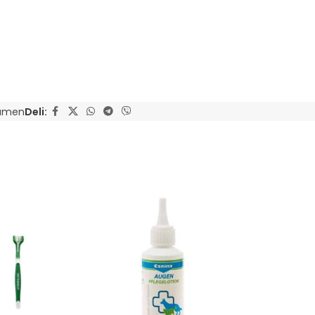
kamen
Deli: