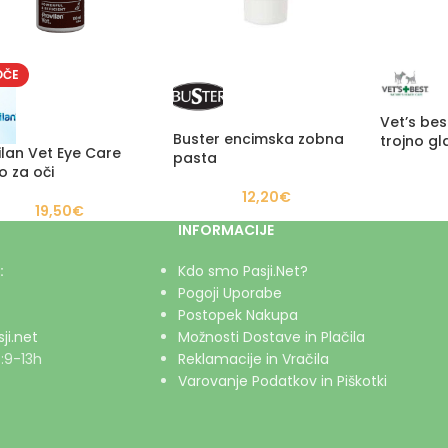
OČE
Vet’s bes
Buster encimska zobna
trojno gl
ilan Vet Eye Care
pasta
lo za oči
12,20
€
19,50
€
INFORMACIJE
:
Kdo smo Pasji.Net?
Pogoji Uporabe
Postopek Nakupa
ji.net
Možnosti Dostave in Plačila
:9-13h
Reklamacije in Vračila
Varovanje Podatkov in Piškotki