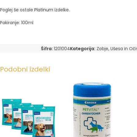
Poglej še ostale
Platinum
izdelke.
Pakiranje: 100ml
Šifra:
1201004
Kategorija:
Zobje, Ušesa in Oči
Podobni izdelki