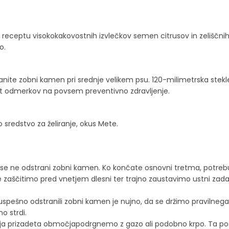
receptu visokokakovostnih izvlečkov semen citrusov in zeliščnih 
o.
ite zobni kamen pri srednje velikem psu. 120-milimetrska steklen
st odmerkov na povsem preventivno zdravljenje.
no sredstvo za želiranje, okus Mete.
 se ne odstrani zobni kamen. Ko končate osnovni tretma, potrebuj
zaščitimo pred vnetjem dlesni ter trajno zaustavimo ustni zada
bi uspešno odstranili zobni kamen je nujno, da se držimo pravilnega
o strdi.
jenja prizadeta območjapodrgnemo z gazo ali podobno krpo. Ta po