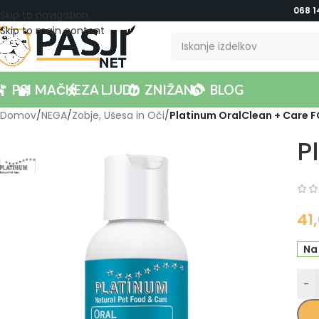
068 1
Skip to navigation
Skip to main content
PSI
MAČKE
ZA LJUDI
ZNIŽANO
BLOG
Domov
/
NEGA
/
Zobje, Ušesa in Oči
/
Platinum OralClean + Care F
P
41
Na
-