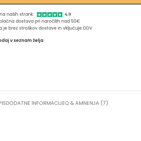
na naših strank:
plačna dostava pri naročilih nad 50€
 je brez stroškov dostave in vključuje DDV
daj v seznam želja
IS
DODATNE INFORMACIJE
Q & A
MNENJA (7)