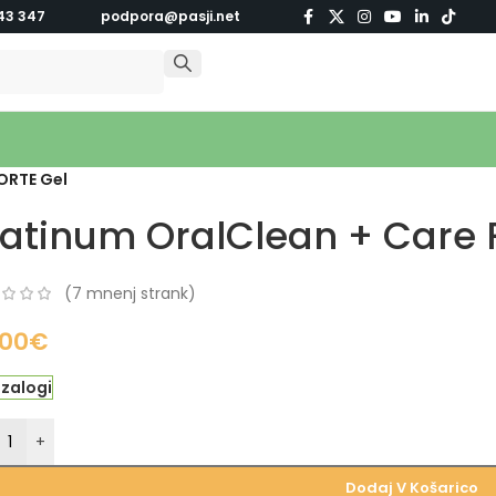
43 347
podpora@pasji.net
ORTE Gel
latinum OralClean + Care 
(
7
mnenj strank)
,00
€
 zalogi
+
Dodaj V Košarico