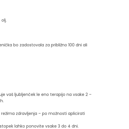
olj.
ička bo zadostovala za približno 100 dni ali
e vaš ljubljenček le eno terapijo na vsake 2 –
h.
 režima zdravljenja – po možnosti aplicirati
stopek lahko ponovite vsake 3 do 4 dni.