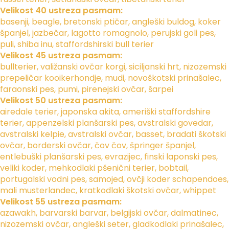
Velikost 40 ustreza pasmam:
basenji, beagle, bretonski ptičar, angleški buldog, koker
španjel, jazbečar, lagotto romagnolo, perujski goli pes,
puli, shiba inu, staffordshirski bull terier
Velikost 45 ustreza pasmam:
bullterier, valižanski ovčar korgi, siciljanski hrt, nizozemski
prepeličar kooikerhondje, mudi, novoškotski prinašalec,
faraonski pes, pumi, pirenejski ovčar, šarpei
Velikost 50 ustreza pasmam:
airedale terier, japonska akita, ameriški staffordshire
terier, appenzelski planšarski pes, avstralski govedar,
avstralski kelpie, avstralski ovčar, basset, bradati škotski
ovčar, borderski ovčar, čov čov, špringer španjel,
entlebuški planšarski pes, evrazijec, finski laponski pes,
veliki koder, mehkodlaki pšenični terier, bobtail,
portugalski vodni pes, samojed, ovčji koder schapendoes,
mali musterlandec, kratkodlaki škotski ovčar, whippet
Velikost 55 ustreza pasmam:
azawakh, barvarski barvar, belgijski ovčar, dalmatinec,
nizozemski ovčar, angleški seter, gladkodlaki prinašalec,