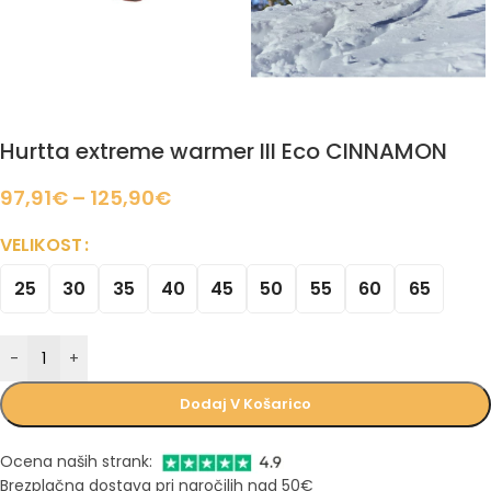
Hurtta extreme warmer III Eco CINNAMON
97,91
€
–
125,90
€
VELIKOST
25
30
35
40
45
50
55
60
65
-
+
Dodaj V Košarico
Ocena naših strank:
Brezplačna dostava pri naročilih nad 50€