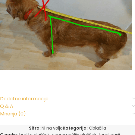
Dodatne informacije
Q & A
Mnenja (0)
Šifra:
Ni na voljo
Kategorija:
Oblačila
Oznake:
hurtta plašček
,
nepremočljiv plašček
,
topel pasji