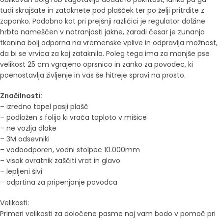
tudi skrajšate in zataknete pod plašček ter po želji pritrdite z
zaponko.
Podobno kot pri prejšnji različici je regulator dolžine
hrbta nameščen v notranjosti jakne, zaradi česar je zunanja
tkanina bolj odporna na vremenske vplive in odpravlja možnost,
da bi se vrvica za kaj zataknila.
Poleg tega ima za manjše pse
velikost 25 cm vgrajeno oprsnico in zanko za povodec, ki
poenostavlja življenje in vas še hitreje spravi na prosto.
Značilnosti:
– izredno topel pasji plašč
– podložen s folijo ki vrača toploto v mišice
– ne vozlja dlake
– 3M odsevniki
– vodoodporen, vodni stolpec 10.000mm
– visok ovratnik zaščiti vrat in glavo
– lepljeni šivi
– odprtina za pripenjanje povodca
Velikosti:
Primeri velikosti za določene pasme naj vam bodo v pomoč pri