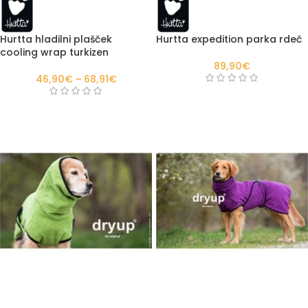
Hurtta hladilni plašček
Hurtta expedition parka rdeč
cooling wrap turkizen
89,90
€
46,90
€
–
68,91
€