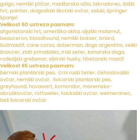
galgo, nemški ptičar, madžarska vižla, labradorec, ibiški
hrt, pointer, dolgodlaki škotski ovčar, saluki, špringer
španjel
Velikost 60 ustreza pasmam:
afganistanski hrt, ameriška akita, aljaški malamut,
beauceron, bloodhound, nemški bokser, briard,
bullmastif, cane corso, doberman, dogo argentino, veliki
šnavcer, zlati prinašalec, irski seter, kanarska doga,
rodezijski grebenar, sibirski husky, tibetanski mastif
Velikost 65 ustreza pasmam:
bernski planšarski pes, črni ruski terier, čehoslovaški
ovčar, nemški ovčar, švicarski planšarski pes,
greyhound, hovawart, komondor, maremsko-
abruškiovčar, rottweiler, kavkaški ovčar, weimeranec,
beli švicarski ovčar