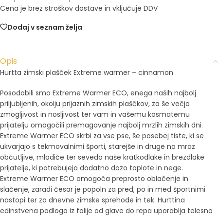
Cena je brez stroškov dostave in vključuje DDV
Dodaj v seznam želja
Opis
Hurtta zimski plašček Extreme warmer – cinnamon
Posodobili smo Extreme Warmer ECO, enega naših najbolj
priljubljenih, okolju prijaznih zimskih plaščkov, za še večjo
zmogljivost in nosljivost ter vam in vašemu kosmatemu
prijatelju omogočili premagovanje najbolj mrzlih zimskih dni.
Extreme Warmer ECO skrbi za vse pse, še posebej tiste, ki se
ukvarjajo s tekmovalnimi športi, starejše in druge na mraz
občutljive, mladiče ter seveda naše kratkodlake in brezdlake
prijatelje, ki potrebujejo dodatno dozo toplote in nege.
Extreme Warmer ECO omogoča preprosto oblačenje in
slačenje, zaradi česar je popoln za pred, po in med športnimi
nastopi ter za dnevne zimske sprehode in tek.
Hurttina
edinstvena podloga iz folije od glave do repa uporablja telesno