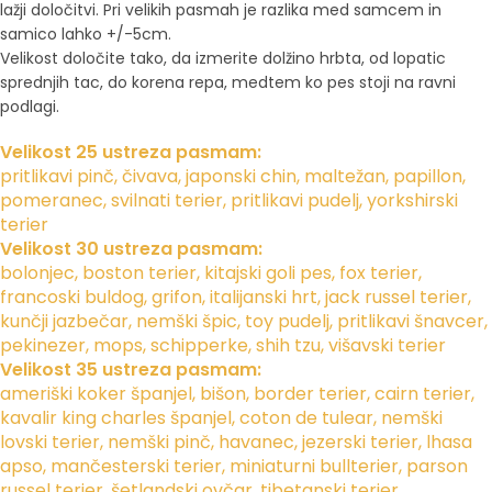
lažji določitvi. Pri velikih pasmah je razlika med samcem in
samico lahko +/-5cm.
Velikost določite tako, da izmerite dolžino hrbta, od lopatic
sprednjih tac, do korena repa, medtem ko pes stoji na ravni
podlagi.
Velikost 25 ustreza pasmam:
pritlikavi pinč, čivava, japonski chin, maltežan, papillon,
pomeranec, svilnati terier, pritlikavi pudelj, yorkshirski
terier
Velikost 30 ustreza pasmam:
bolonjec, boston terier, kitajski goli pes, fox terier,
francoski buldog, grifon, italijanski hrt, jack russel terier,
kunčji jazbečar, nemški špic, toy pudelj, pritlikavi šnavcer,
pekinezer, mops, schipperke, shih tzu, višavski terier
Velikost 35 ustreza pasmam:
ameriški koker španjel, bišon, border terier, cairn terier,
kavalir king charles španjel, coton de tulear, nemški
lovski terier, nemški pinč, havanec, jezerski terier, lhasa
apso, mančesterski terier, miniaturni bullterier, parson
russel terier, šetlandski ovčar, tibetanski terier