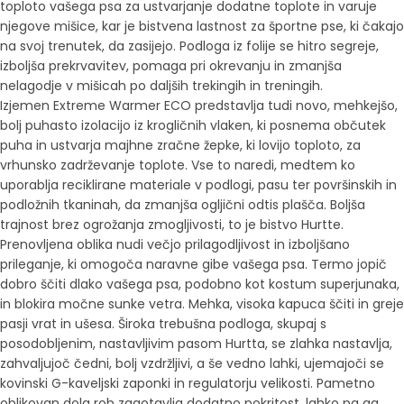
toploto vašega psa za ustvarjanje dodatne toplote in varuje
njegove mišice, kar je bistvena lastnost za športne pse, ki čakajo
na svoj trenutek, da zasijejo.
Podloga iz folije se hitro segreje,
izboljša prekrvavitev, pomaga pri okrevanju in zmanjša
nelagodje v mišicah po daljših trekingih in treningih.
Izjemen Extreme Warmer ECO predstavlja tudi novo, mehkejšo,
bolj puhasto izolacijo iz krogličnih vlaken, ki posnema občutek
puha in ustvarja majhne zračne žepke, ki lovijo toploto, za
vrhunsko zadrževanje toplote.
Vse to naredi, medtem ko
uporablja reciklirane materiale v podlogi, pasu ter površinskih in
podložnih tkaninah, da zmanjša ogljični odtis plašča.
Boljša
trajnost brez ogrožanja zmogljivosti, to je bistvo Hurtte.
Prenovljena oblika nudi večjo prilagodljivost in izboljšano
prileganje, ki omogoča naravne gibe vašega psa.
Termo jopič
dobro ščiti dlako vašega psa, podobno kot kostum superjunaka,
in blokira močne sunke vetra.
Mehka, visoka kapuca ščiti in greje
pasji vrat in ušesa.
Široka trebušna podloga, skupaj s
posodobljenim, nastavljivim pasom Hurtta, se zlahka nastavlja,
zahvaljujoč čedni, bolj vzdržljivi, a še vedno lahki, ujemajoči se
kovinski G-kaveljski zaponki in regulatorju velikosti.
Pametno
oblikovan dolg rob zagotavlja dodatno pokritost, lahko pa ga