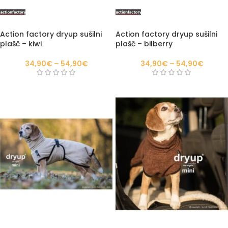
Action factory dryup sušilni
Action factory dryup sušilni
plašč – kiwi
plašč – bilberry
34,90
€
–
54,90
€
34,90
€
–
54,90
€