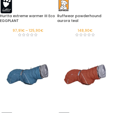
Hurtta extreme warmer III Eco
Ruffwear powderhound
EGGPLANT
aurora teal
97,91
€
–
125,90
€
148,90
€