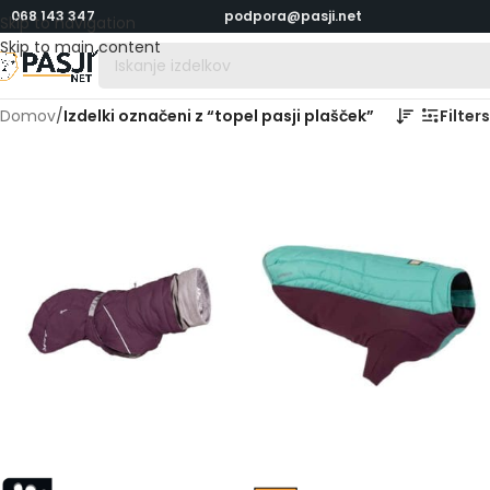
068 143 347
podpora@pasji.net
Skip to navigation
Skip to main content
Domov
/
Izdelki označeni z “topel pasji plašček”
Filters