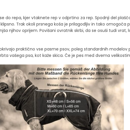
 do repa, kjer vtaknete rep v odprtino za rep. Spodnji del plašč
lipsno. Trak okoli prsnega koša je prilagodljiv in tako omogoča p
njša njihov oprijem. Povišani ovratnik skrbi, da se osuši tudi vrat
 ki pokrivajo praktično vse pasme psov, poleg standardnih modelov
 hrbta vašega psa, kot kaže skica. Če je pes med dvema velikostim