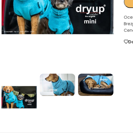
Oce
Brez
Cena
Do