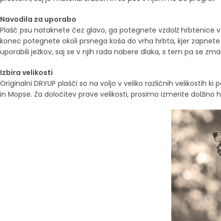
Navodila za uporabo
Plašč psu nataknete čez glavo, ga potegnete vzdolž hrbtenice vse
konec potegnete okoli prsnega koša do vrha hrbta, kjer zapnete k
uporabili ježkov, saj se v njih rada nabere dlaka, s tem pa se zma
Izbira velikosti
Originalni DRYUP plašči so na voljo v veliko različnih velikostih
in Mopse. Za določitev prave velikosti, prosimo izmerite dolžino