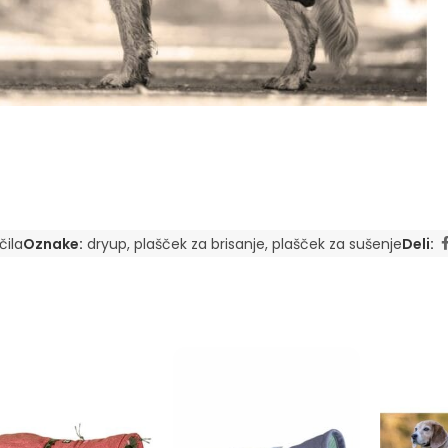
čila
Oznake:
dryup
,
plašček za brisanje
,
plašček za sušenje
Deli: