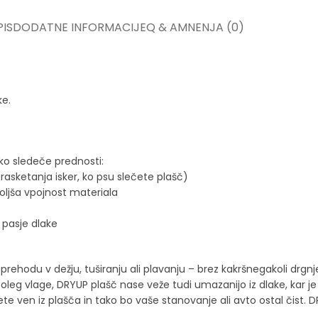
IS
DODATNE INFORMACIJE
Q & A
MNENJA (0)
ke.
iko sledeče prednosti:
asketanja isker, ko psu slečete plašč)
oljša vpojnost materiala
 pasje dlake
rehodu v dežju, tuširanju ali plavanju – brez kakršnegakoli drgnj
 Poleg vlage, DRYUP plašč nase veže tudi umazanijo iz dlake, kar 
ven iz plašča in tako bo vaše stanovanje ali avto ostal čist. 