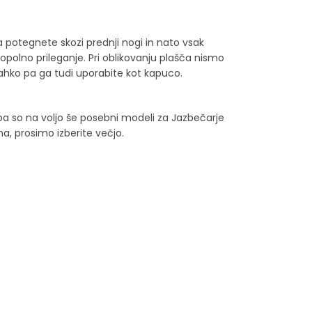
a potegnete skozi prednji nogi in nato vsak
opolno prileganje. Pri oblikovanju plašča nismo
, lahko pa ga tudi uporabite kot kapuco.
 pa so na voljo še posebni modeli za Jazbečarje
a, prosimo izberite večjo.