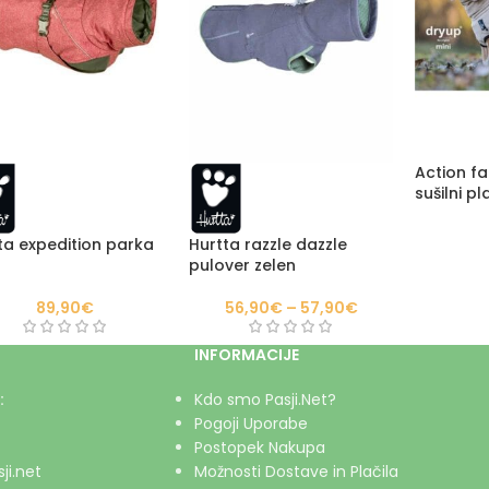
Action f
sušilni p
ta expedition parka
Hurtta razzle dazzle
pulover zelen
89,90
€
56,90
€
–
57,90
€
INFORMACIJE
:
Kdo smo Pasji.Net?
Pogoji Uporabe
Postopek Nakupa
ji.net
Možnosti Dostave in Plačila