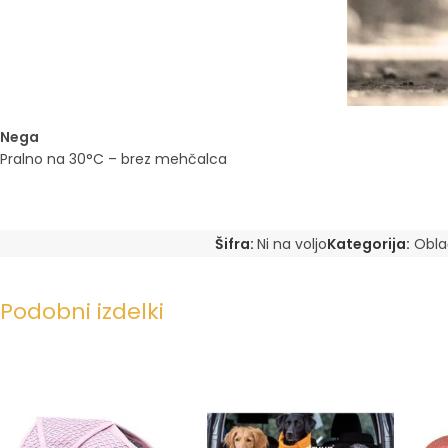
Nega
Pralno na 30°C – brez mehčalca
Šifra:
Ni na voljo
Kategorija:
Obla
Podobni izdelki