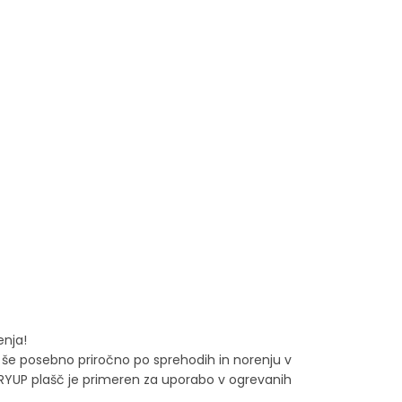
enja!
je še posebno priročno po sprehodih in norenju v
DRYUP plašč je primeren za uporabo v ogrevanih