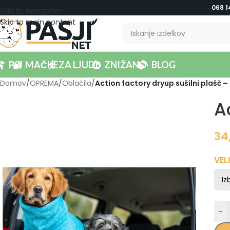
068 1
Skip to navigation
Skip to main content
PSI
MAČKE
ZA LJUDI
ZNIŽANO
BLOG
Domov
/
OPREMA
/
Oblačila
/
Action factory dryup sušilni plašč –
A
34
VEL
-