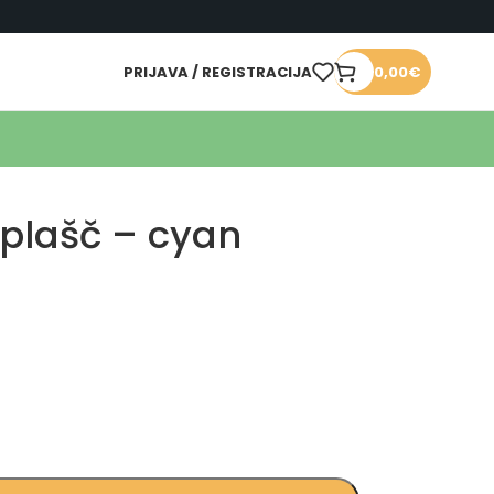
PRIJAVA / REGISTRACIJA
0,00
€
 plašč – cyan