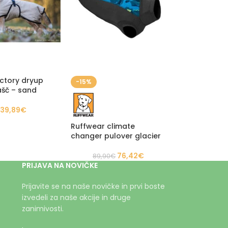
actory dryup
-15%
lašč – sand
39,89
€
Ruffwear climate
changer pulover glacier
76,42
€
89,90
€
PRIJAVA NA NOVIČKE
Prijavite se na naše novičke in prvi boste
izvedeli za naše akcije in druge
zanimivosti.