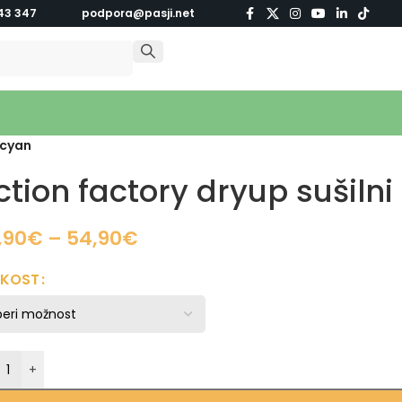
43 347
podpora@pasji.net
 cyan
ction factory dryup sušilni
,90
€
–
54,90
€
IKOST
+