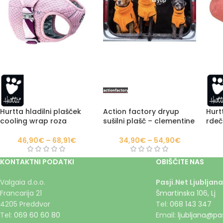
Hurtta hladilni plašček
Action factory dryup
Hurt
cooling wrap roza
sušilni plašč – clementine
rdeč
46,90
€
–
68,91
€
34,90
€
–
54,90
€
KONTAKTNI PODATKI
OBIŠČITE NAS
Valgaia d.o.o.
Pasji.Net Ljubljana
Francarija 21
Šmartinska 106, Lj
4205 Preddvor
Tel:
068 143 347
Tel:
069 60 60 80
Email:
ljubljana@pas