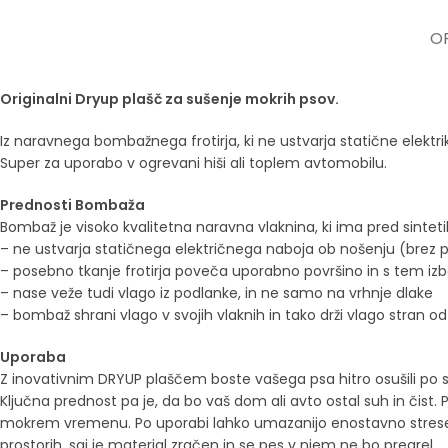
OP
Originalni Dryup plašč za sušenje mokrih psov.
Iz naravnega bombažnega frotirja, ki ne ustvarja statične elektri
Super za uporabo v ogrevani hiši ali toplem avtomobilu.
Prednosti Bombaža
Bombaž je visoko kvalitetna naravna vlaknina, ki ima pred sintet
– ne ustvarja statičnega električnega naboja ob nošenju (brez pr
– posebno tkanje frotirja poveča uporabno površino in s tem izb
– nase veže tudi vlago iz podlanke, in ne samo na vrhnje dlake
– bombaž shrani vlago v svojih vlaknih in tako drži vlago stran od
Uporaba
Z inovativnim DRYUP plaščem boste vašega psa hitro osušili po sp
Ključna prednost pa je, da bo vaš dom ali avto ostal suh in čist.
mokrem vremenu. Po uporabi lahko umazanijo enostavno stresete 
prostorih, saj je material zračen in se pes v njem ne bo pregrel.