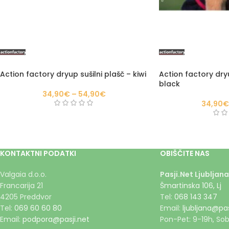
Action factory dryup sušilni plašč – kiwi
Action factory dryu
black
34,90
€
–
54,90
€
34,90
€
KONTAKTNI PODATKI
OBIŠČITE NAS
Valgaia d.o.o.
Pasji.Net Ljubljana
Francarija 21
Šmartinska 106, Lj
4205 Preddvor
Tel:
068 143 347
Tel:
069 60 60 80
Email:
ljubljana@pas
Email:
podpora@pasji.net
Pon-Pet: 9-19h, Sob