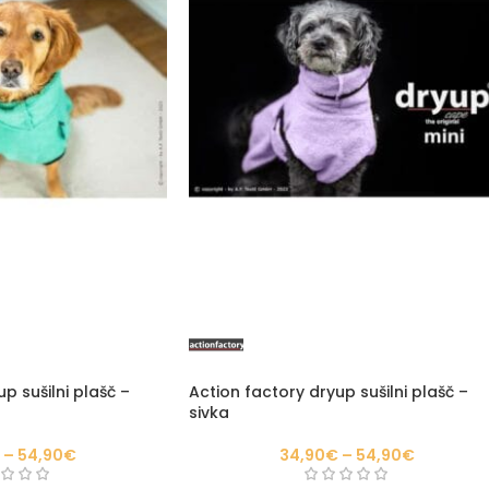
p sušilni plašč –
Action factory dryup sušilni plašč –
sivka
–
54,90
€
34,90
€
–
54,90
€