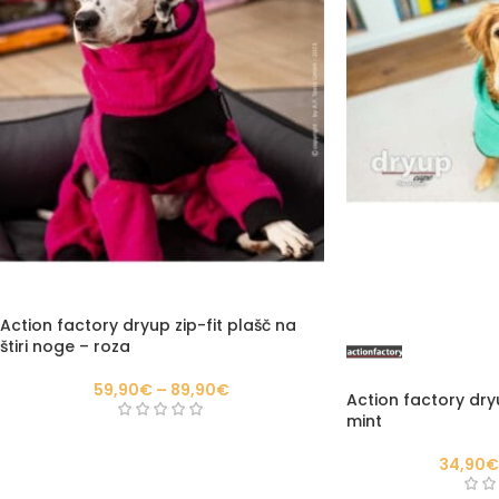
Action factory dryup zip-fit plašč na
štiri noge – roza
59,90
€
–
89,90
€
Action factory dryu
mint
34,90
€