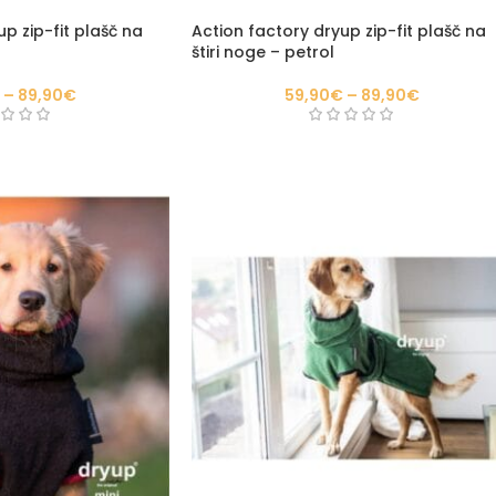
p zip-fit plašč na
Action factory dryup zip-fit plašč na
štiri noge – petrol
–
89,90
€
59,90
€
–
89,90
€