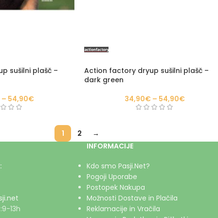
p sušilni plašč –
Action factory dryup sušilni plašč –
dark green
–
54,90
€
34,90
€
–
54,90
€
1
2
→
INFORMACIJE
:
Kdo smo Pasji.Net?
Pogoji Uporabe
Postopek Nakupa
ji.net
Možnosti Dostave in Plačila
:9-13h
Reklamacije in Vračila