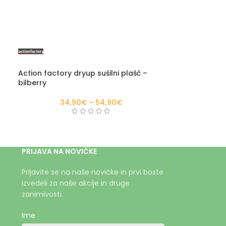
Action factory dryup sušilni plašč –
bilberry
34,90
€
–
54,90
€
PRIJAVA NA NOVIČKE
Prijavite se na naše novičke in prvi boste
izvedeli za naše akcije in druge
zanimivosti.
Ime