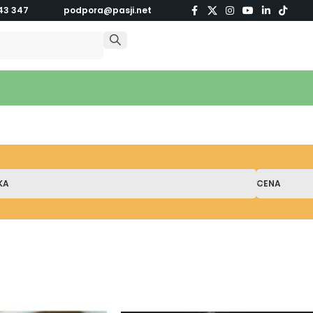
43 347
podpora@pasji.net
KA
CENA