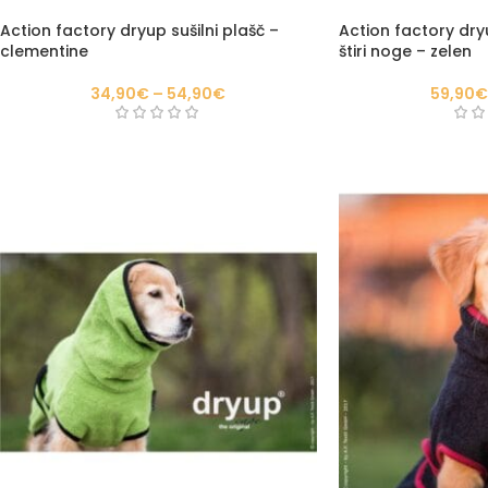
Action factory dryup sušilni plašč –
Action factory dryu
clementine
štiri noge – zelen
34,90
€
–
54,90
€
59,90
€