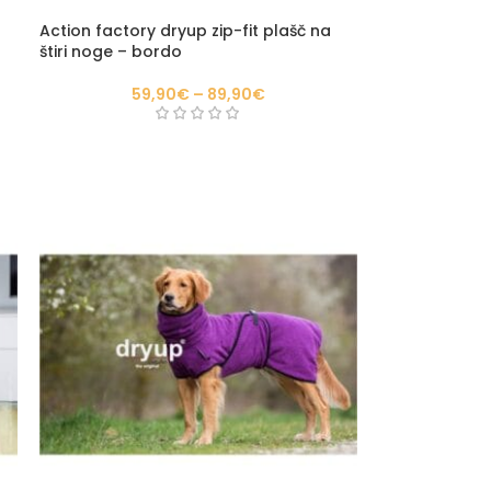
Action factory dryup zip-fit plašč na
štiri noge – bordo
59,90
€
–
89,90
€