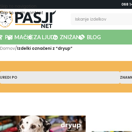
068 1
Skip to navigation
Skip to main content
PSI
MAČKE
ZA LJUDI
ZNIŽANO
BLOG
Domov
/
Izdelki označeni z “dryup”
UREDI PO
ZNAM