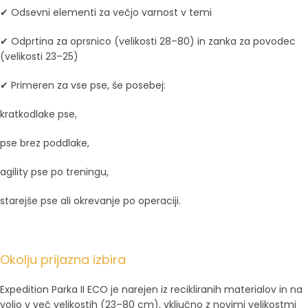
✔ Odsevni elementi za večjo varnost v temi
✔ Odprtina za oprsnico (velikosti 28–80) in zanka za povodec
(velikosti 23–25)
✔ Primeren za vse pse, še posebej:
kratkodlake pse,
pse brez poddlake,
agility pse po treningu,
starejše pse ali okrevanje po operaciji.
Okolju prijazna izbira
Expedition Parka II ECO je narejen iz recikliranih materialov in na
voljo v več velikostih (23–80 cm), vključno z novimi velikostmi