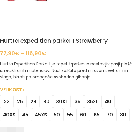
Hurtta expedition parka II Strawberry
77,90
€
–
116,90
€
Hurtta Expedition Parka II je topel, trpežen in nastavljiv pasji plašč
iz recikliranih materialov. Nudi zaščito pred mrazom, vetrom in
vlago, hkrati pa omogoča svobodno gibanje.
VELIKOST
23
25
28
30
30XL
35
35XL
40
40XS
45
45XS
50
55
60
65
70
80