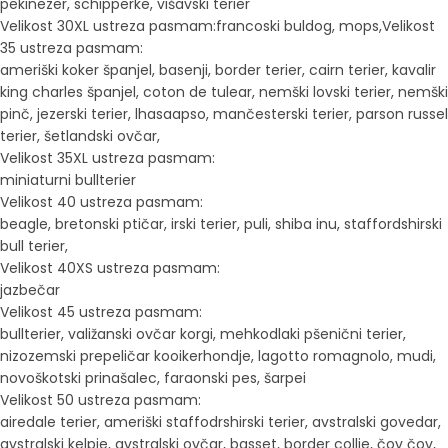
pekinezer, schipperke, višavski terier
Velikost 30XL ustreza pasmam:francoski buldog, mops,Velikost
35 ustreza pasmam:
ameriški koker španjel, basenji, border terier, cairn terier, kavalir
king charles španjel, coton de tulear, nemški lovski terier, nemški
pinč, jezerski terier, lhasaapso, mančesterski terier, parson russel
terier, šetlandski ovčar,
Velikost 35XL ustreza pasmam:
miniaturni bullterier
Velikost 40 ustreza pasmam:
beagle, bretonski ptičar, irski terier, puli, shiba inu, staffordshirski
bull terier,
Velikost 40XS ustreza pasmam:
jazbečar
Velikost 45 ustreza pasmam:
bullterier, valižanski ovčar korgi, mehkodlaki pšenični terier,
nizozemski prepeličar kooikerhondje, lagotto romagnolo, mudi,
novoškotski prinašalec, faraonski pes, šarpei
Velikost 50 ustreza pasmam:
airedale terier, ameriški staffodrshirski terier, avstralski govedar,
avstralski kelpie, avstralski ovčar, basset, border collie, čov čov,