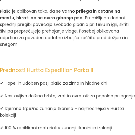
Plašč je oblikovan tako, da se
varno prilega in ostane na
mestu, hkrati pa ne ovira gibanja psa.
Premišljeno dodani
sprednji pregibi povečajo svobodo gibanja pri teku in igri, skriti
šivi pa preprečujejo prehajanje vlage. Posebej oblikovana
odprtina za povodec dodatno izboljša zaščito pred dežjem in
snegom.
Prednosti Hurtta Expedition Parka II
✔ Topel in udoben pasji plašč za zimo in hladne dni
✔ Nastavljiva dolžina hrbta, vrat in ovratnik za popolno prileganje
✔ Izjemno trpežna zunanja tkanina – najmočnejša v Hurtta
kolekciji
✔ 100 % reciklirani materiali v zunanji tkanini in izolaciji