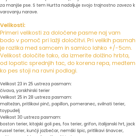
za manjše pse. S tem Hurtta nadaljuje svojo trajnostno zavezo k
varovanju narave.
Velikosti:
Primeri velikosti za določene pasme naj vam
bodo v pomoč pri lažji določitvi. Pri velikih pasmah
je razlika med samcem in samico lahko +/-5cm.
Velikost določite tako, da izmerite dolžino hrbta,
od lopatic sprednjih tac, do korena repa, medtem
ko pes stoji na ravni podlagi.
Velikost 23 in 25 ustreza pasmam:
čivava, yorskhirski terier
Velikost 25 in 28 ustreza pasmam:
maltežan, pritlikavi pinč, papillon, pomeranec, svilnati terier,
toypudelj
Velikost 30 ustreza pasmam:
boston terier, kitajski goli pes, fox terier, grifon, italijanski hrt, jack
russel terier, kunčji jazbečar, nemški špic, pritlikavi šnavcer,