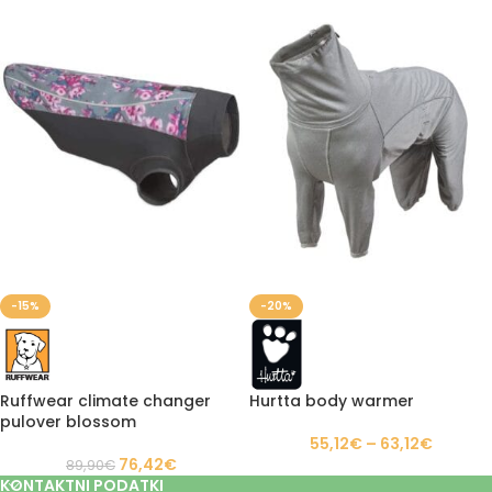
-15%
-20%
Ruffwear climate changer
Hurtta body warmer
pulover blossom
55,12
€
–
63,12
€
76,42
€
89,90
€
KONTAKTNI PODATKI