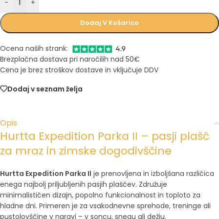
-
+
Dodaj V Košarico
Ocena naših strank:
Brezplačna dostava pri naročilih nad 50€
Cena je brez stroškov dostave in vključuje DDV
Dodaj v seznam želja
Opis
Hurtta Expedition Parka II – pasji plašč
za mraz in zimske dogodivščine
Hurtta Expedition Parka II
je prenovljena in izboljšana različica
enega najbolj priljubljenih pasjih plaščev. Združuje
minimalističen dizajn, popolno funkcionalnost in toploto za
hladne dni. Primeren je za vsakodnevne sprehode, treninge ali
pustolovščine v naravi – v soncu, snegu ali dežju.