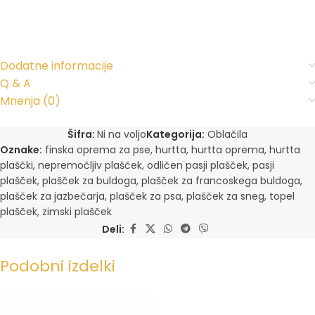
Dodatne informacije
Q & A
Mnenja (0)
Šifra:
Ni na voljo
Kategorija:
Oblačila
Oznake:
finska oprema za pse
,
hurtta
,
hurtta oprema
,
hurtta
plaščki
,
nepremočljiv plašček
,
odličen pasji plašček
,
pasji
plašček
,
plašček za buldoga
,
plašček za francoskega buldoga
,
plašček za jazbečarja
,
plašček za psa
,
plašček za sneg
,
topel
plašček
,
zimski plašček
Deli:
Podobni izdelki