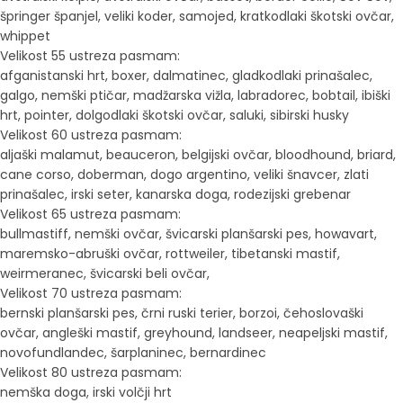
špringer španjel, veliki koder, samojed, kratkodlaki škotski ovčar,
whippet
Velikost 55 ustreza pasmam:
afganistanski hrt, boxer, dalmatinec, gladkodlaki prinašalec,
galgo, nemški ptičar, madžarska vižla, labradorec, bobtail, ibiški
hrt, pointer, dolgodlaki škotski ovčar, saluki, sibirski husky
Velikost 60 ustreza pasmam:
aljaški malamut, beauceron, belgijski ovčar, bloodhound, briard,
cane corso, doberman, dogo argentino, veliki šnavcer, zlati
prinašalec, irski seter, kanarska doga, rodezijski grebenar
Velikost 65 ustreza pasmam:
bullmastiff, nemški ovčar, švicarski planšarski pes, howavart,
maremsko-abruški ovčar, rottweiler, tibetanski mastif,
weirmeranec, švicarski beli ovčar,
Velikost 70 ustreza pasmam:
bernski planšarski pes, črni ruski terier, borzoi, čehoslovaški
ovčar, angleški mastif, greyhound, landseer, neapeljski mastif,
novofundlandec, šarplaninec, bernardinec
Velikost 80 ustreza pasmam:
nemška doga, irski volčji hrt