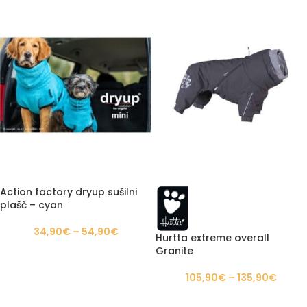
Action factory dryup sušilni
plašč – cyan
34,90
€
–
54,90
€
Hurtta extreme overall
Granite
105,90
€
–
135,90
€