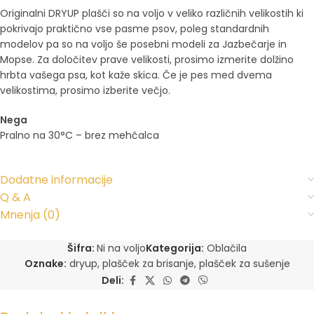
Originalni DRYUP plašči so na voljo v veliko različnih velikostih ki
pokrivajo praktično vse pasme psov, poleg standardnih
modelov pa so na voljo še posebni modeli za Jazbečarje in
Mopse. Za določitev prave velikosti, prosimo izmerite dolžino
hrbta vašega psa, kot kaže skica. Če je pes med dvema
velikostima, prosimo izberite večjo.
Nega
Pralno na 30°C – brez mehčalca
Dodatne informacije
Q & A
Mnenja (0)
Šifra:
Ni na voljo
Kategorija:
Oblačila
Oznake:
dryup
,
plašček za brisanje
,
plašček za sušenje
Deli: