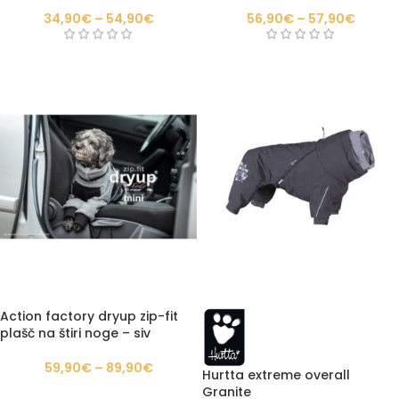
34,90
€
–
54,90
€
56,90
€
–
57,90
€
Action factory dryup zip-fit
plašč na štiri noge – siv
59,90
€
–
89,90
€
Hurtta extreme overall
Granite