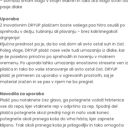
– bombaž shrani vlago v svojih vlaknih in tako drži vlago stran od
pasje dlake
Uporaba
Z inovativnim DRYUP plaščem boste vašega psa hitro osušili po
sprehodu v dežju, tuširanju ali plavanju – brez kakršnegakoli
drgnjenja!
Ključna prednost pa je, da bo vaš dom ali avto ostal suh in čist.
Poleg vlage, DRYUP plašč nase veže tudi umazanijo iz dlake, kar
je še posebno priročno po sprehodih in norenju v mokrem
vremenu. Po uporabi lahko umazanijo enostavno stresete ven iz
plašča in tako bo vaše stanovanje ali avto ostal čist. DRYUP
plašč je primeren za uporabo v ogrevanih prostorih, saj je
material zračen in se pes v njem ne bo pregrel.
Navodila za uporabo
Plašč psu nataknete čez glavo, ga potegnete vzdolž hrbtenice
vse do repa, kjer vtaknete rep v odprtino za rep. Spodnji del
plašča potegnete skozi prednji nogi in nato vsak konec
potegnete okoli prsnega koša do vrha hrbta, kjer zapnete
klipsno. Trak okoli prsnega koša je prilagodljiv in tako omogoča