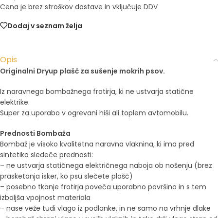
Cena je brez stroškov dostave in vključuje DDV
Dodaj v seznam želja
Opis
Originalni Dryup plašč za sušenje mokrih psov.
Iz naravnega bombažnega frotirja, ki ne ustvarja statične
elektrike.
Super za uporabo v ogrevani hiši ali toplem avtomobilu.
Prednosti Bombaža
Bombaž je visoko kvalitetna naravna vlaknina, ki ima pred
sintetiko sledeče prednosti:
– ne ustvarja statičnega električnega naboja ob nošenju (brez
prasketanja isker, ko psu slečete plašč)
– posebno tkanje frotirja poveča uporabno površino in s tem
izboljša vpojnost materiala
– nase veže tudi vlago iz podlanke, in ne samo na vrhnje dlake