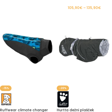
105,90
€
–
135,90
€
-15%
-20%
Ruffwear climate changer
Hurtta dežni plašček