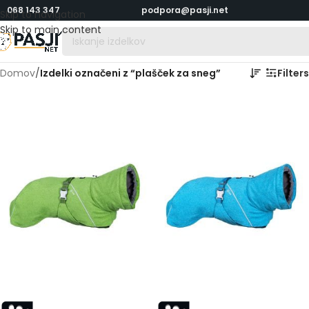
068 143 347
podpora@pasji.net
Skip to navigation
Skip to main content
Domov
/
Izdelki označeni z “plašček za sneg”
Filters