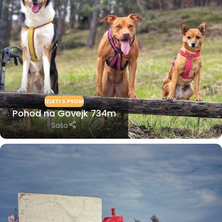
IZLETI S PSOM
Pohod na Govejk 734m
Saša