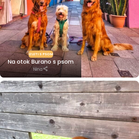
IZLETI S PSOM
Na otok Burano s psom
Nina