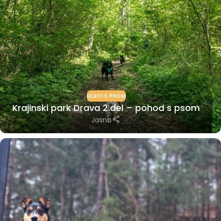
IZLETI S PSOM
Krajinski park Drava 2.del – pohod s psom
Jasna