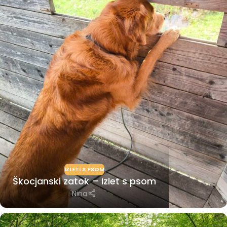
IZLETI S PSOM
Škocjanski zatok – Izlet s psom
Nina