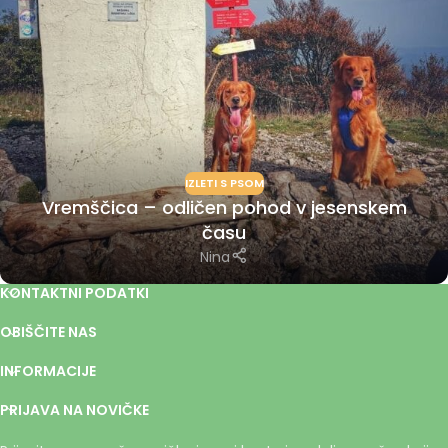
IZLETI S PSOM
Vremščica – odličen pohod v jesenskem
času
Nina
KONTAKTNI PODATKI
OBIŠČITE NAS
INFORMACIJE
PRIJAVA NA NOVIČKE