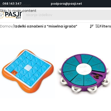
068 143 347
podpora@pasji.net
Skip to navigation
Skip to main content
Domov
/
Izdelki označeni z “miselna igrača”
Filters