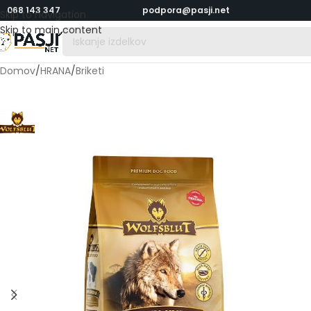
068 143 347
podpora@pasji.net
Skip to navigation
Skip to main content
Domov
/
HRANA
/
Briketi