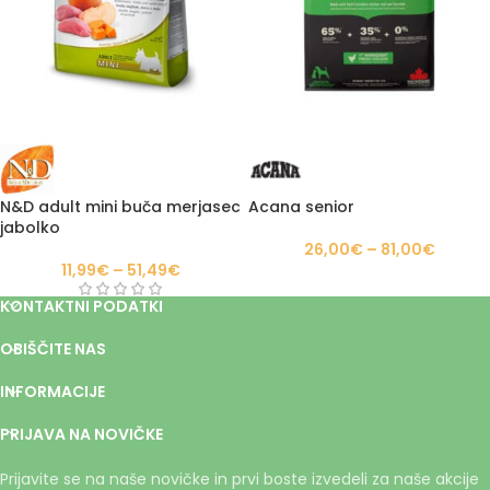
N&D adult mini buča merjasec
Acana senior
jabolko
26,00
€
–
81,00
€
11,99
€
–
51,49
€
KONTAKTNI PODATKI
OBIŠČITE NAS
INFORMACIJE
PRIJAVA NA NOVIČKE
Prijavite se na naše novičke in prvi boste izvedeli za naše akcije