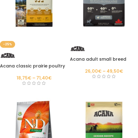
-25%
Acana adult small breed
Acana classic prairie poultry
26,00
€
–
49,50
€
18,75
€
–
71,40
€