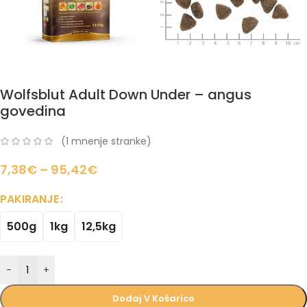
Wolfsblut Adult Down Under – angus
govedina
(
1
mnenje stranke)
7,38
€
–
95,42
€
PAKIRANJE
500g
1kg
12,5kg
-
+
Dodaj V Košarico