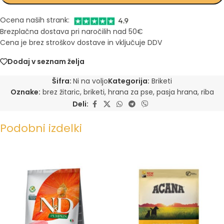
Ocena naših strank:
Brezplačna dostava pri naročilih nad 50€
Cena je brez stroškov dostave in vključuje DDV
Dodaj v seznam želja
Šifra:
Ni na voljo
Kategorija:
Briketi
Oznake:
brez žitaric
,
briketi
,
hrana za pse
,
pasja hrana
,
riba
Deli:
Podobni izdelki