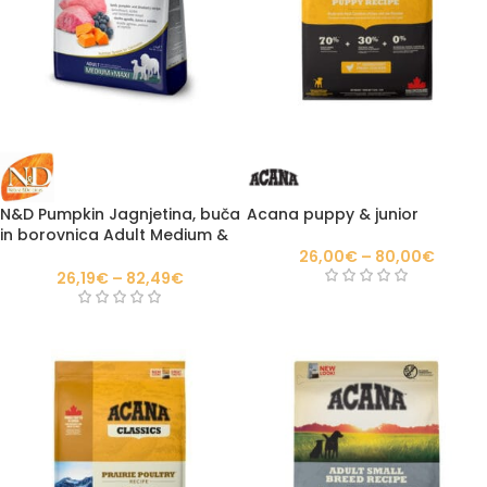
N&D Pumpkin Jagnjetina, buča
Acana puppy & junior
in borovnica Adult Medium &
Maxi
26,00
€
–
80,00
€
26,19
€
–
82,49
€