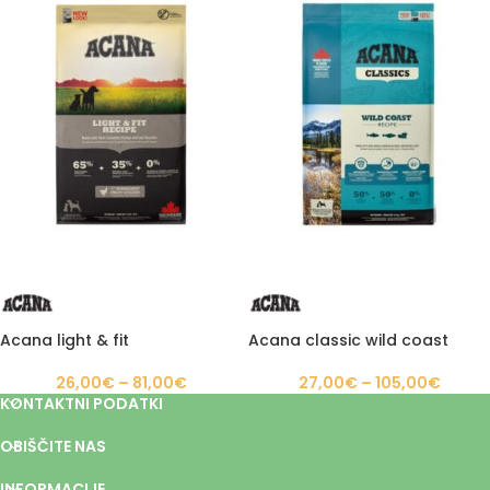
Acana light & fit
Acana classic wild coast
26,00
€
–
81,00
€
27,00
€
–
105,00
€
KONTAKTNI PODATKI
OBIŠČITE NAS
INFORMACIJE