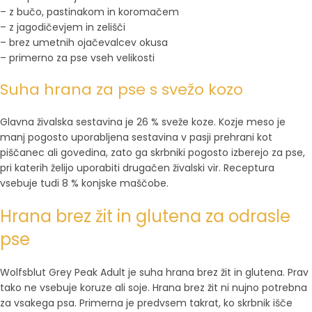
– z bučo, pastinakom in koromačem
– z jagodičevjem in zelišči
– brez umetnih ojačevalcev okusa
– primerno za pse vseh velikosti
Suha hrana za pse s svežo kozo
Glavna živalska sestavina je 26 % sveže koze. Kozje meso je
manj pogosto uporabljena sestavina v pasji prehrani kot
piščanec ali govedina, zato ga skrbniki pogosto izberejo za pse,
pri katerih želijo uporabiti drugačen živalski vir. Receptura
vsebuje tudi 8 % konjske maščobe.
Hrana brez žit in glutena za odrasle
pse
Wolfsblut Grey Peak Adult je suha hrana brez žit in glutena. Prav
tako ne vsebuje koruze ali soje. Hrana brez žit ni nujno potrebna
za vsakega psa. Primerna je predvsem takrat, ko skrbnik išče