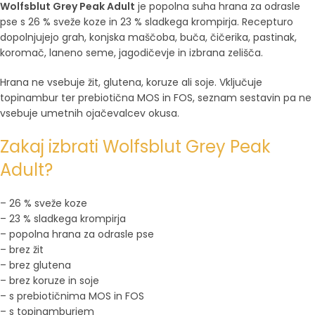
Wolfsblut Grey Peak Adult
je popolna suha hrana za odrasle
pse s 26 % sveže koze in 23 % sladkega krompirja. Recepturo
dopolnjujejo grah, konjska maščoba, buča, čičerika, pastinak,
koromač, laneno seme, jagodičevje in izbrana zelišča.
Hrana ne vsebuje žit, glutena, koruze ali soje. Vključuje
topinambur ter prebiotična MOS in FOS, seznam sestavin pa ne
vsebuje umetnih ojačevalcev okusa.
Zakaj izbrati Wolfsblut Grey Peak
Adult?
– 26 % sveže koze
– 23 % sladkega krompirja
– popolna hrana za odrasle pse
– brez žit
– brez glutena
– brez koruze in soje
– s prebiotičnima MOS in FOS
– s topinamburjem