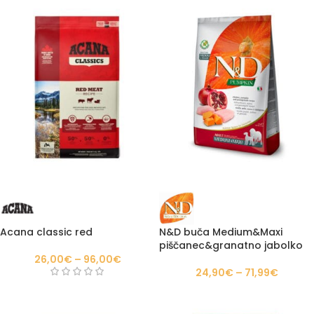
Acana classic red
N&D buča Medium&Maxi
piščanec&granatno jabolko
26,00
€
–
96,00
€
24,90
€
–
71,99
€