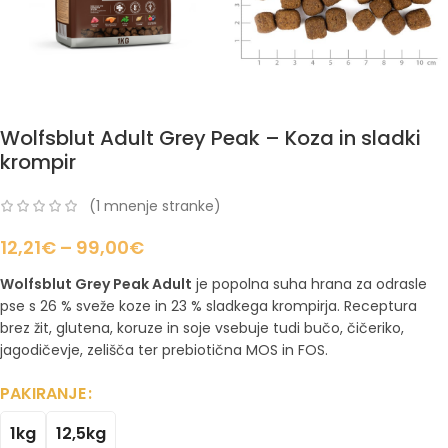
Wolfsblut Adult Grey Peak – Koza in sladki
krompir
(
1
mnenje stranke)
12,21
€
–
99,00
€
Wolfsblut Grey Peak Adult
je popolna suha hrana za odrasle
pse s 26 % sveže koze in 23 % sladkega krompirja. Receptura
brez žit, glutena, koruze in soje vsebuje tudi bučo, čičeriko,
jagodičevje, zelišča ter prebiotična MOS in FOS.
PAKIRANJE
1kg
12,5kg