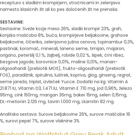
recepturo s sladkim krompirjem, stročnicami in zelenjavo
namesto klasičnih žit ali ko pes določenih žit ne prenaša.
SESTAVINE:
Sestavine: Sveže kozje meso 26%, sladki krompir 23%, grah,
konjska maščoba 8%, buča, krompirjeve beljakovine, grahove
beljakovine, čičerika, zelenjavna jušna osnova, topinambur 0,3%,
pastinak, koromač, minerali, laneno seme, timijan, majaron,
origano, peteršilj 0,1 %, žajbelj, robide 0,02 %, šipek, črni ribez,
bezgove jagode, borovnice 0,01%, maline 0,01%, manan-
oligosaharidi (prebiotik MOS), frukto-oligosaharidi (prebiotik
FOS), paradižnik, spirulina, luštrek, kopriva, glog, ginseng, regrat,
seme janeža, triplat, izvleček Yucce. Dodatki na kg: Vitamin A
21.871 IU, Vitamin D3, 1.471 IU, Vitamin E 710 mg, jod 0,96%, železo
95mg, cink 150mg, mangan 36mg, baker 15mg, selen 0,15mg,
DL-metionin 2.126 mg, tavrin 1.000 mg, Lkarnitin 82 mg.
Analitska sestava: Surove beljakovine 26%, surove maščobe 16
%, surovi pepel 7%, surove vlaknine 3%
Prehod na Wolfsblut Grey Peak Adult