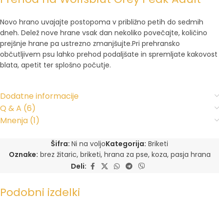
Novo hrano uvajajte postopoma v približno petih do sedmih
dneh. Delež nove hrane vsak dan nekoliko povečajte, količino
prejšnje hrane pa ustrezno zmanjšujte.Pri prehransko
občutljivem psu lahko prehod podaljšate in spremljate kakovost
blata, apetit ter splošno počutje.
Dodatne informacije
Q & A (6)
Mnenja (1)
Šifra:
Ni na voljo
Kategorija:
Briketi
Oznake:
brez žitaric
,
briketi
,
hrana za pse
,
koza
,
pasja hrana
Deli:
Podobni izdelki