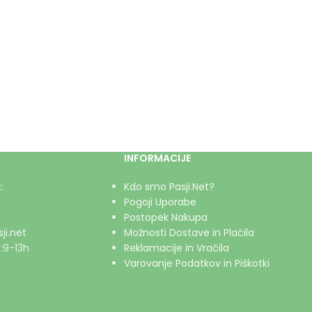
INFORMACIJE
:
Kdo smo Pasji.Net?
Pogoji Uporabe
Postopek Nakupa
ji.net
Možnosti Dostave in Plačila
:9-13h
Reklamacije in Vračila
Varovanje Podatkov in Piškotki