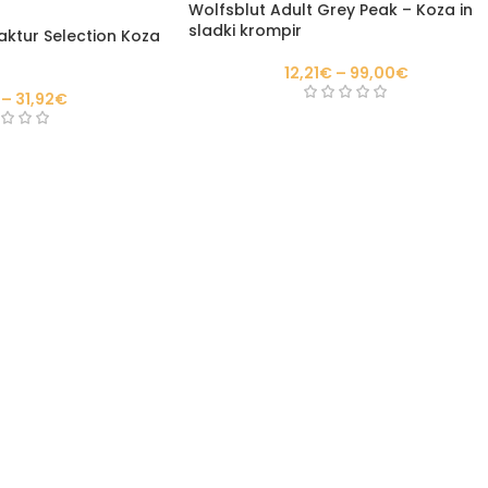
Wolfsblut Adult Grey Peak – Koza in
sladki krompir
ktur Selection Koza
12,21
€
–
99,00
€
–
31,92
€