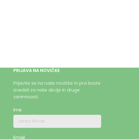
PRIJAVA NA NOVIČKE
Prijavite se na naše novičke in prvi boste
izvedeli za naše akcije in druge
zanimivosti.
Ime
Email