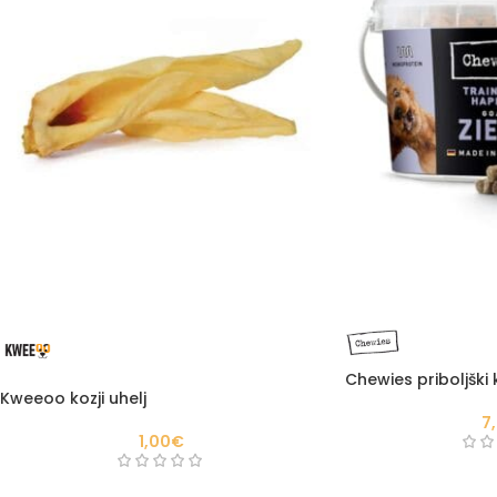
Chewies priboljški
Kweeoo kozji uhelj
7
1,00
€