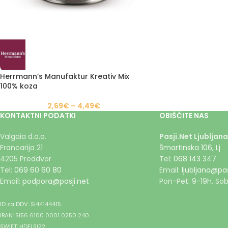
Herrmann’s Manufaktur Kreativ Mix
100% koza
2,69
€
–
4,49
€
KONTAKTNI PODATKI
OBIŠČITE NAS
Valgaia d.o.o.
Pasji.Net Ljubljana
Francarija 21
Šmartinska 106, Lj
4205 Preddvor
Tel:
068 143 347
Tel:
069 60 60 80
Email:
ljubljana@pas
Email:
podpora@pasji.net
Pon-Pet: 9-19h, Sob
ID za DDV: SI44144415
IBAN: SI56 6100 0001 0250 240
SWIFT: HDELSI22