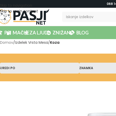
068 1
Skip to navigation
Skip to main content
PSI
MAČKE
ZA LJUDI
ZNIŽANO
BLOG
Domov
/
Izdelek Vrsta Mesa
/
Koza
UREDI PO
ZNAMKA