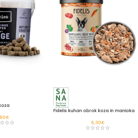
 koza
Fidelis kuhan obrok koza in manioka
,60
€
6,30
€