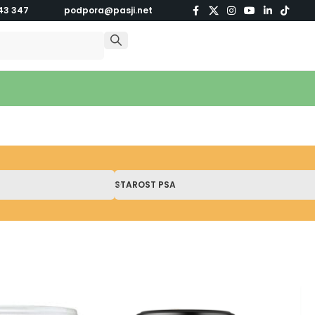
43 347
podpora@pasji.net
STAROST PSA