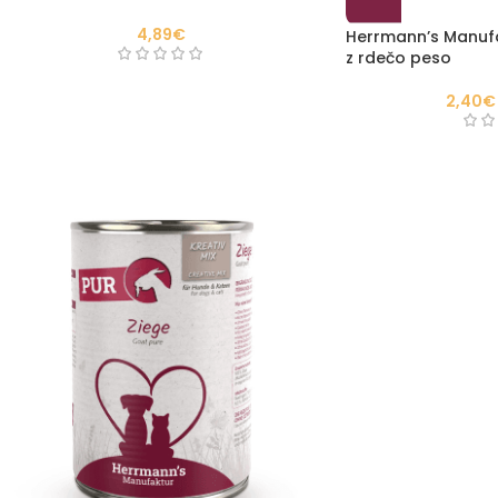
4,89
€
Herrmann’s Manufa
z rdečo peso
2,40
€