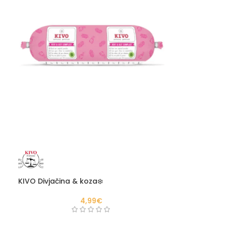
KIVO Divjačina & koza❄️
4,99
€