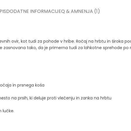
PIS
DODATNE INFORMACIJE
Q & A
MNENJA (1)
evnih ovir, kot tudi za pohode v hribe. Ročaj na hrbtu in širok
je zasnovana tako, da je primerna tudi za lahkotne sprehode po 
očaja in prsnega koša
esto na prsih, ki deluje proti vlečenju in zanka na hrbtu
n lučke.