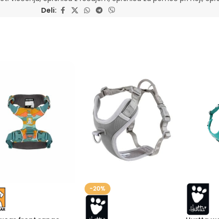
Deli:
-20%