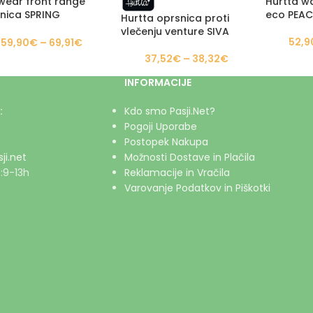
wear front range
Hurtta wa
nica SPRING
eco PEA
Hurtta oprsnica proti
NTAINS
vlečenju venture SIVA
52,9
59,90
€
–
69,91
€
37,52
€
–
38,32
€
INFORMACIJE
:
Kdo smo Pasji.Net?
Pogoji Uporabe
Postopek Nakupa
ji.net
Možnosti Dostave in Plačila
:9-13h
Reklamacije in Vračila
Varovanje Podatkov in Piškotki