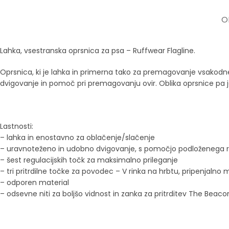
O
Lahka, vsestranska oprsnica za psa – Ruffwear Flagline.
Oprsnica, ki je lahka in primerna tako za premagovanje vsakodn
dvigovanje in pomoč pri premagovanju ovir. Oblika oprsnice pa 
Lastnosti:
– lahka in enostavno za oblačenje/slačenje
– uravnoteženo in udobno dvigovanje, s pomočjo podloženega r
– šest regulacijskih točk za maksimalno prileganje
– tri pritrdilne točke za povodec – V rinka na hrbtu, pripenjalno m
– odporen material
– odsevne niti za boljšo vidnost in zanka za pritrditev The Beaco