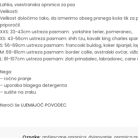
Lahka, vsestranska oprsnica za psa
Velikosti:
Velikost določimo tako, da izmerimo obseg prsnega koša tik za
priporočil.
XXS: 33-43cm ustreza pasmam: yorkshire terier, pomeranec,
XS: 43-56cm ustreza pasmam: shih tzu, kavalir king charles spaniel
S: 56-69cm ustreza pasmam: francoski buldog, koker španjel, l
M: 69-81cm ustreza pasmam: border collie, avstralski ovčar, vižla, 
L: 81-107cm ustreza pasmam: zlati prinašalec, labradorec, cane 
Nega:
– ročno pranje
– uporaba blagega detergenta
– sušite na zraku
Naroči še
UJEMAJOČ POVODEC
.
Oznake:
antiescape oprsnica
,
dvigovanje
,
oprsnica pr