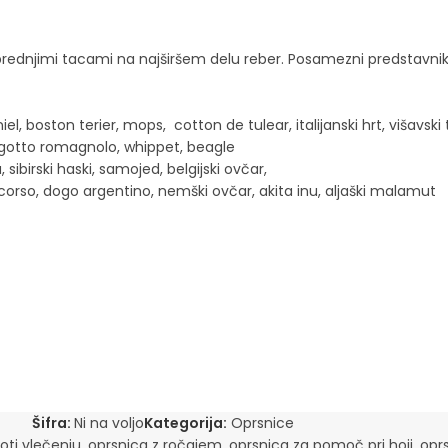
 prednjimi tacami na najširšem delu reber. Posamezni predstavn
, boston terier, mops, cotton de tulear, italijanski hrt, višavski 
agotto romagnolo, whippet, beagle
sibirski haski, samojed, belgijski ovčar,
corso, dogo argentino, nemški ovčar, akita inu, aljaški malamut
Šifra:
Ni na voljo
Kategorija:
Oprsnice
oti vlečenju
,
oprsnica z ročajem
,
oprsnica za pomoč pri hoji
,
opr