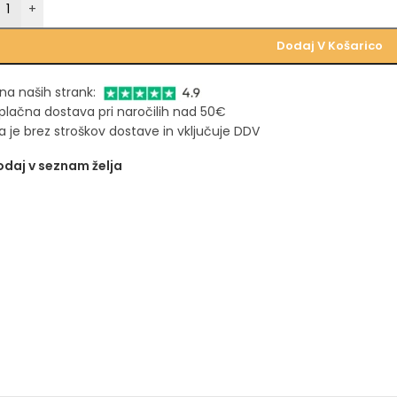
+
Dodaj V Košarico
na naših strank:
plačna dostava pri naročilih nad 50€
 je brez stroškov dostave in vključuje DDV
daj v seznam želja