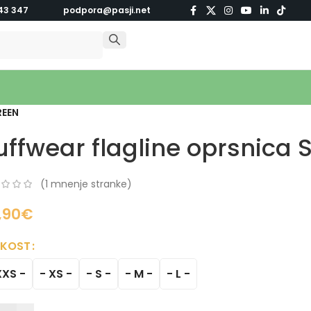
43 347
podpora@pasji.net
REEN
uffwear flagline oprsnica
(
1
mnenje stranke)
,90
€
IKOST
XXS -
- XS -
- S -
- M -
- L -