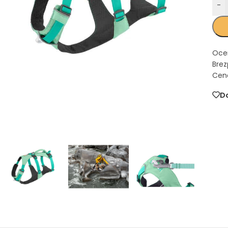
-
Oce
Brez
Cena
Do