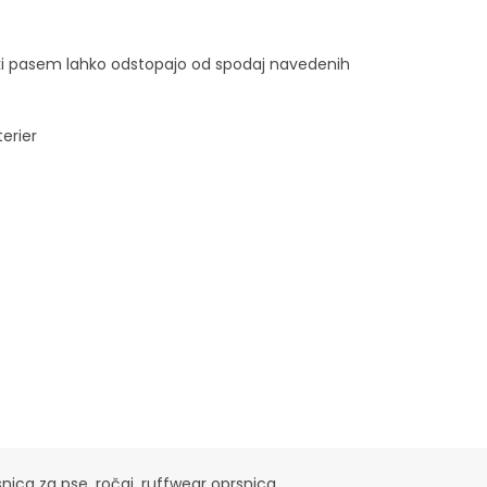
iki pasem lahko odstopajo od spodaj navedenih
terier
snica za pse
,
ročaj
,
ruffwear oprsnica