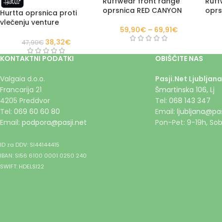
Ruffwear front range
Ruff
oprsnica RED CANYON
oprs
Hurtta oprsnica proti
MOU
vlečenju venture
59,90
€
–
69,91
€
ORANŽNA
38,32
€
47,90
€
KONTAKTNI PODATKI
OBIŠČITE NAS
Valgaia d.o.o.
Pasji.Net Ljubljana
Francarija 21
Šmartinska 106, Lj
4205 Preddvor
Tel:
068 143 347
Tel:
069 60 60 80
Email:
ljubljana@pas
Email:
podpora@pasji.net
Pon-Pet: 9-19h, Sob
ID za DDV: SI44144415
IBAN: SI56 6100 0001 0250 240
SWIFT: HDELSI22