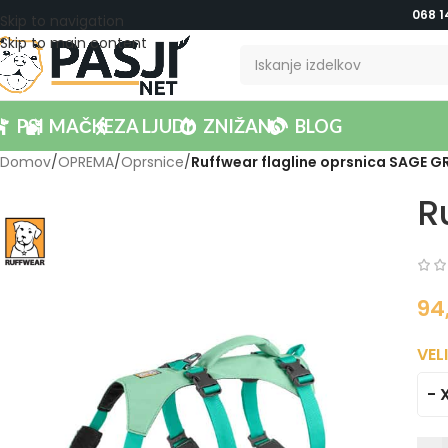
068 1
Skip to navigation
Skip to main content
PSI
MAČKE
ZA LJUDI
ZNIŽANO
BLOG
Domov
/
OPREMA
/
Oprsnice
/
Ruffwear flagline oprsnica SAGE G
R
94
VEL
- 