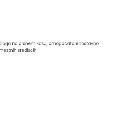
a podloga na prsnem košu, omogočata enostavno
mestnih središčih.