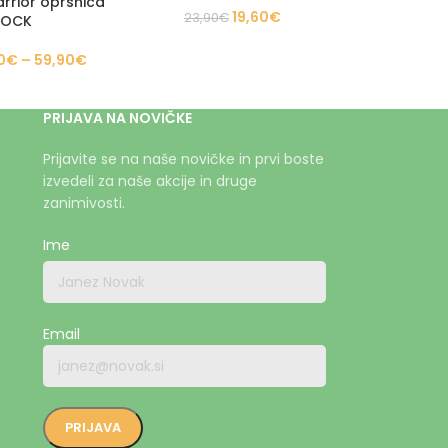
rrior oprsnica
19,60
€
23,90
€
COCK
0
€
–
59,90
€
PRIJAVA NA NOVIČKE
Prijavite se na naše novičke in prvi boste
izvedeli za naše akcije in druge
zanimivosti.
Ime
Email