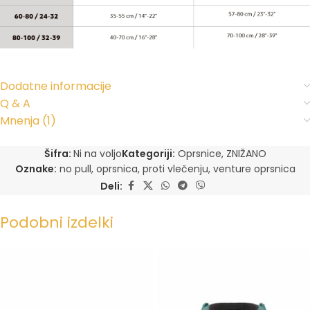
Dodatne informacije
Q & A
Mnenja (1)
Šifra:
Ni na voljo
Kategoriji:
Oprsnice
,
ZNIŽANO
Oznake:
no pull
,
oprsnica
,
proti vlečenju
,
venture oprsnica
Deli:
Podobni izdelki