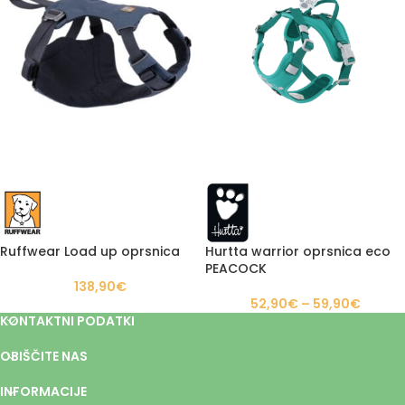
Ruffwear Load up oprsnica
Hurtta warrior oprsnica eco
PEACOCK
138,90
€
52,90
€
–
59,90
€
KONTAKTNI PODATKI
OBIŠČITE NAS
INFORMACIJE