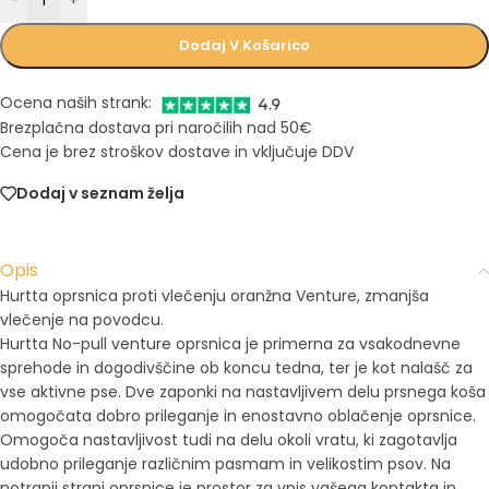
-
+
Dodaj V Košarico
Ocena naših strank:
Brezplačna dostava pri naročilih nad 50€
Cena je brez stroškov dostave in vključuje DDV
Dodaj v seznam želja
Opis
Hurtta oprsnica proti vlečenju oranžna Venture, zmanjša
vlečenje na povodcu.
Hurtta No-pull venture oprsnica je primerna za vsakodnevne
sprehode in dogodivščine ob koncu tedna, ter je kot nalašč za
vse aktivne pse. Dve zaponki na nastavljivem delu prsnega koša
omogočata dobro prileganje in enostavno oblačenje oprsnice.
Omogoča nastavljivost tudi na delu okoli vratu, ki zagotavlja
udobno prileganje različnim pasmam in velikostim psov. Na
notranji strani oprsnice je prostor za vpis vašega kontakta in