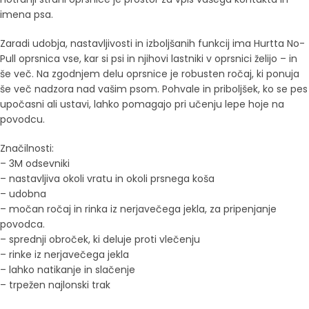
imena psa.
Zaradi udobja, nastavljivosti in izboljšanih funkcij ima Hurtta No-
Pull oprsnica vse, kar si psi in njihovi lastniki v oprsnici želijo – in
še več. Na zgodnjem delu oprsnice je robusten ročaj, ki ponuja
še več nadzora nad vašim psom. Pohvale in priboljšek, ko se pes
upočasni ali ustavi, lahko pomagajo pri učenju lepe hoje na
povodcu.
Značilnosti:
– 3M odsevniki
– nastavljiva okoli vratu in okoli prsnega koša
– udobna
– močan ročaj in rinka iz nerjavečega jekla, za pripenjanje
povodca.
– sprednji obroček, ki deluje proti vlečenju
– rinke iz nerjavečega jekla
– lahko natikanje in slačenje
– trpežen najlonski trak