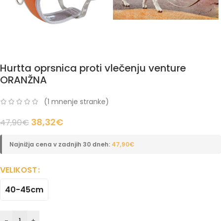
Hurtta oprsnica proti vlečenju venture
ORANŽNA
(
1
mnenje stranke)
38,32
€
47,90
€
Najnižja cena v zadnjih 30 dneh:
47,90
€
VELIKOST
40-45cm