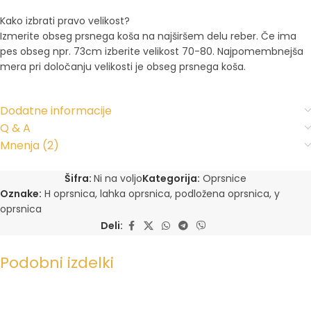
Kako izbrati pravo velikost?
Izmerite obseg prsnega koša na najširšem delu reber. Če ima
pes obseg npr. 73cm izberite velikost 70-80. Najpomembnejša
mera pri določanju velikosti je obseg prsnega koša.
Dodatne informacije
Q & A
Mnenja (2)
Šifra:
Ni na voljo
Kategorija:
Oprsnice
Oznake:
H oprsnica
,
lahka oprsnica
,
podložena oprsnica
,
y
oprsnica
Deli:
Podobni izdelki