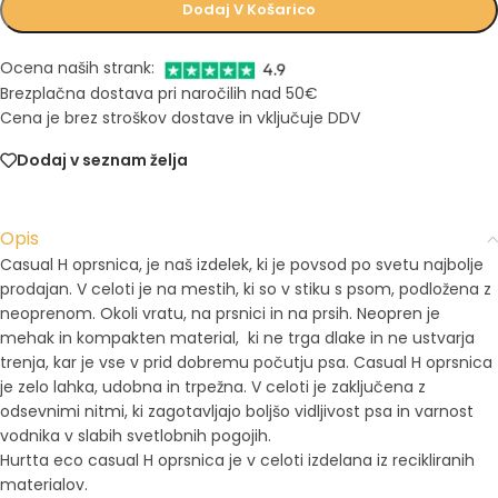
Dodaj V Košarico
Ocena naših strank:
Brezplačna dostava pri naročilih nad 50€
Cena je brez stroškov dostave in vključuje DDV
Dodaj v seznam želja
Opis
Casual H oprsnica, je naš izdelek, ki je povsod po svetu najbolje
prodajan. V celoti je na mestih, ki so v stiku s psom, podložena z
neoprenom. Okoli vratu, na prsnici in na prsih. Neopren je
mehak in kompakten material, ki ne trga dlake in ne ustvarja
trenja, kar je vse v prid dobremu počutju psa. Casual H oprsnica
je zelo lahka, udobna in trpežna. V celoti je zaključena z
odsevnimi nitmi, ki zagotavljajo boljšo vidljivost psa in varnost
vodnika v slabih svetlobnih pogojih.
Hurtta eco casual H oprsnica je v celoti izdelana iz recikliranih
materialov.