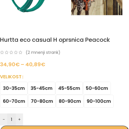
Hurtta eco casual H oprsnica Peacock
(
2
mnenji strank)
34,90
€
–
40,89
€
VELIKOST
30-35cm
35-45cm
45-55cm
50-60cm
60-70cm
70-80cm
80-90cm
90-100cm
-
+