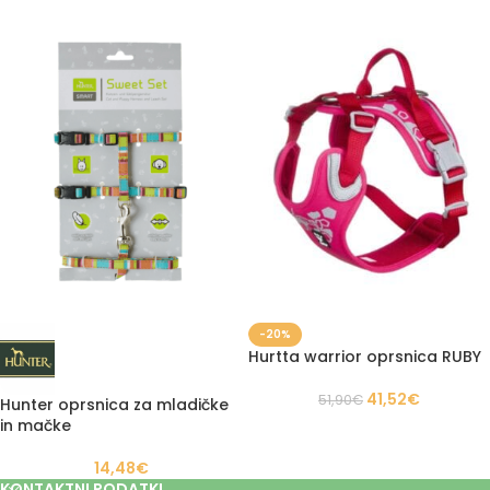
-20%
Hurtta warrior oprsnica RUBY
41,52
€
51,90
€
Hunter oprsnica za mladičke
in mačke
14,48
€
KONTAKTNI PODATKI