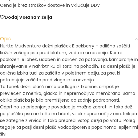
Cena je brez stroškov dostave in vključuje DDV
Dodaj v seznam želja
Opis
Hurtta Mudventure dežni plašček Blackberry – odlično zaščiti
kožuh vašega psa pred blatom, vodo in umazanijo. Ker ni
podložen je lahek, udoben in odličen za potovanja, kampiranje in
shranjevanje v nahrbtniku ali torbi na pohodih. Ta dežni plašč je
odlična izbira tudi za zaščito v poletnem dežju, za pse, ki
potrebujejo zaščito pred vlago in umazanijo.
Ta tanek dežni plašč nima podloge iz tkanine, ampak je
prevlečen z mehko, gladko in nepremočljivo membrano. Sama
oblika plaščka je bila premišljena do zadnje podrobnosti.
Odprtino za pripenjanje povodca je možno zapreti in tako dež
po plaščku psu ne teče na hrbet, visok nepremočljiv ovratnik pa
se zategne z vrvico in tako prepreči vstop dežja po vratu. Poleg
tega je ta pasji dežni plašč vodoodporen s popolnoma lepljenimi
šivi.