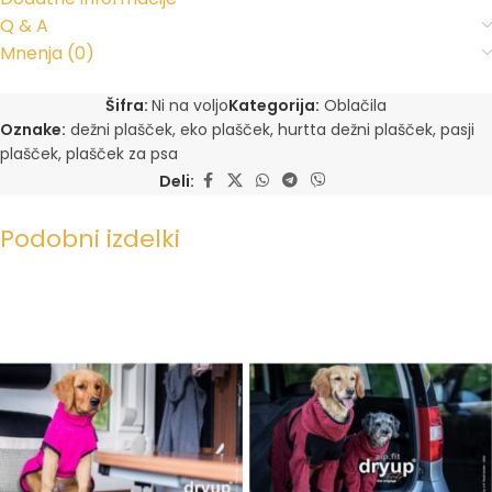
Q & A
Mnenja (0)
Šifra:
Ni na voljo
Kategorija:
Oblačila
Oznake:
dežni plašček
,
eko plašček
,
hurtta dežni plašček
,
pasji
plašček
,
plašček za psa
Deli:
Podobni izdelki