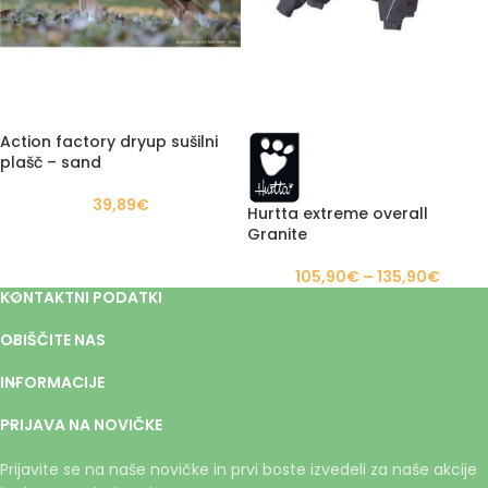
Action factory dryup sušilni
plašč – sand
39,89
€
Hurtta extreme overall
Granite
105,90
€
–
135,90
€
KONTAKTNI PODATKI
OBIŠČITE NAS
INFORMACIJE
PRIJAVA NA NOVIČKE
Prijavite se na naše novičke in prvi boste izvedeli za naše akcije