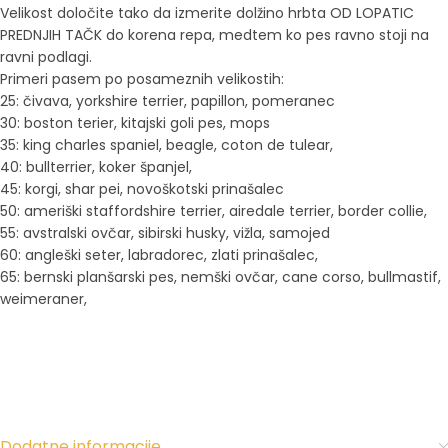
Velikost določite tako da izmerite dolžino hrbta OD LOPATIC
PREDNJIH TAČK do korena repa, medtem ko pes ravno stoji na
ravni podlagi.
Primeri pasem po posameznih velikostih:
25: čivava, yorkshire terrier, papillon, pomeranec
30: boston terier, kitajski goli pes, mops
35: king charles spaniel, beagle, coton de tulear,
40: bullterrier, koker španjel,
45: korgi, shar pei, novoškotski prinašalec
50: ameriški staffordshire terrier, airedale terrier, border collie,
55: avstralski ovčar, sibirski husky, vižla, samojed
60: angleški seter, labradorec, zlati prinašalec,
65: bernski planšarski pes, nemški ovčar, cane corso, bullmastif,
weimeraner,
Dodatne informacije