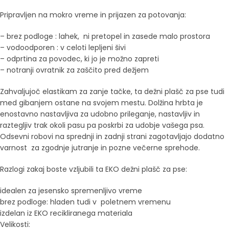
Pripravljen na mokro vreme in prijazen za potovanja:
– brez podloge : lahek, ni pretopel in zasede malo prostora
– vodoodporen : v celoti lepljeni šivi
– odprtina za povodec, ki jo je možno zapreti
– notranji ovratnik za zaščito pred dežjem
Zahvaljujoč elastikam za zanje tačke, ta dežni plašč za pse tudi
med gibanjem ostane na svojem mestu. Dolžina hrbta je
enostavno nastavljiva za udobno prileganje, nastavljiv in
raztegljiv trak okoli pasu pa poskrbi za udobje vašega psa.
Odsevni robovi na sprednji in zadnji strani zagotavljajo dodatno
varnost za zgodnje jutranje in pozne večerne sprehode.
Razlogi zakaj boste vzljubili ta EKO dežni plašč za pse:
idealen za jesensko spremenljivo vreme
brez podloge: hladen tudi v poletnem vremenu
izdelan iz EKO recikliranega materiala
Velikosti: