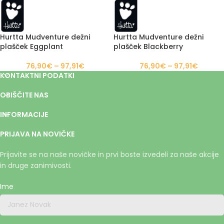
Hurtta Mudventure dežni
Hurtta Mudventure dežni
plašček Eggplant
plašček Blackberry
76,90
€
–
97,91
€
76,90
€
–
97,91
€
KONTAKTNI PODATKI
OBIŠČITE NAS
INFORMACIJE
PRIJAVA NA NOVIČKE
Prijavite se na naše novičke in prvi boste izvedeli za naše akcije
in druge zanimivosti.
Ime