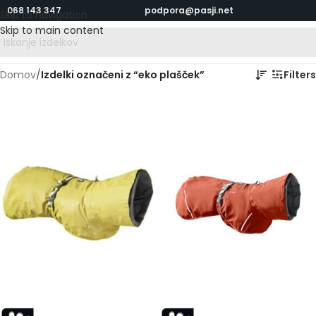
068 143 347
podpora@pasji.net
Skip to navigation
Skip to main content
Domov
/
Izdelki označeni z “eko plašček”
Filters